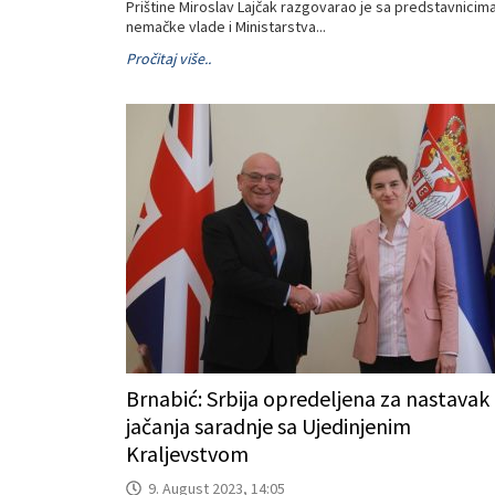
Prištine Miroslav Lajčak razgovarao je sa predstavnicim
nemačke vlade i Ministarstva...
Pročitaj više..
Brnabić: Srbija opredeljena za nastavak
jačanja saradnje sa Ujedinjenim
Kraljevstvom
9. August 2023, 14:05