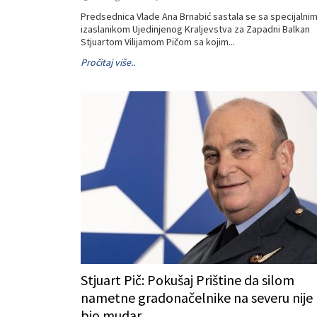
Predsednica Vlade Ana Brnabić sastala se sa specijalni
izaslanikom Ujedinjenog Kraljevstva za Zapadni Balkan
Stjuartom Vilijamom Pičom sa kojim...
Pročitaj više..
Stjuart Pič: Pokušaj Prištine da silom
nametne gradonačelnike na severu nije
bio mudar