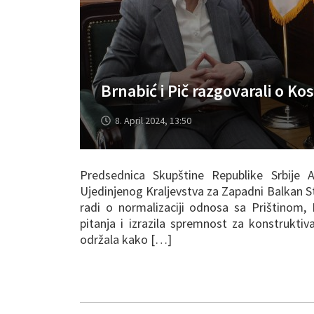
Brnabić i Pič razgovarali o 
8. April 2024, 13:50
Predsednica Skupštine Republike Srbije 
Ujedinjenog Kraljevstva za Zapadni Balkan St
radi o normalizaciji odnosa sa Prištinom
pitanja i izrazila spremnost za konstruktiv
održala kako […]