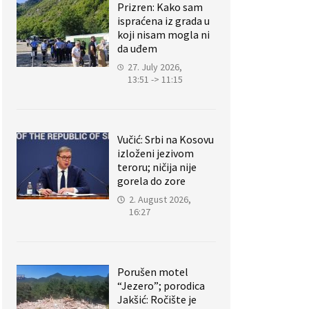
Prizren: Kako sam
ispraćena iz grada u
koji nisam mogla ni
da uđem
27. July 2026,
13:51 -> 11:15
Vučić: Srbi na Kosovu
izloženi jezivom
teroru; ničija nije
gorela do zore
2. August 2026,
16:27
Porušen motel
“Jezero”; porodica
Jakšić: Ročište je