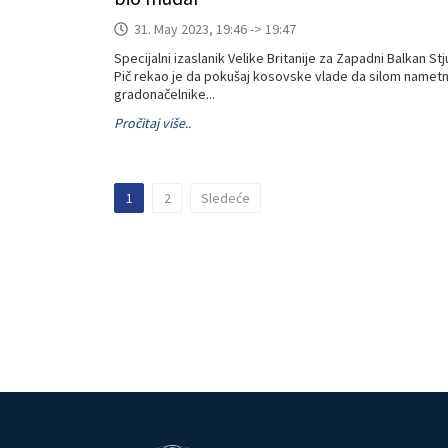
31. May 2023, 19:46 -> 19:47
Specijalni izaslanik Velike Britanije za Zapadni Balkan Stj
Pič rekao je da pokušaj kosovske vlade da silom namet
gradonačelnike...
Pročitaj više..
1
2
Sledeće