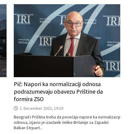
Pič: Napori ka normalizaciji odnosa
podrazumevaju obavezu Prištine da
formira ZSO
1. December 2023, 19:19
Beograd i Priština treba da povećaju napore ka normalizaciji
odnosa, izjavio je izaslanik Velike Britanije za Zapadni
Balkan Strjuart...