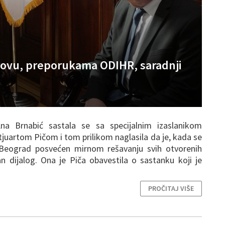
Kosovu, preporukama ODIHR, saradnji
Ana Brnabić sastala se sa specijalnim izaslanikom
juartom Pičom i tom prilikom naglasila da je, kada se
, Beograd posvećen mirnom rešavanju svih otvorenih
an dijalog. Ona je Piča obavestila o sastanku koji je
PROČITAJ VIŠE