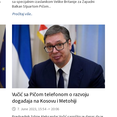
a
sa specijalnim izaslanikom Velike Britanije za Zapadni
Balkan Stjuartom Pičom...
Pročitaj više..
Vučić sa Pičom telefonom o razvoju
događaja na Kosovu i Metohiji
7. June 2023, 15:54 -> 20:06
Predsednik Srbije Aleksandar Vučić saopštio je danas da je