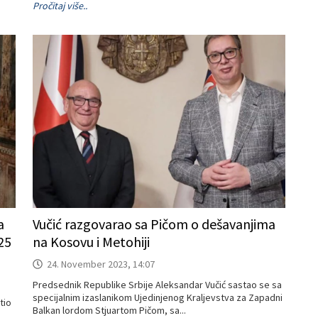
Pročitaj više..
a
Vučić razgovarao sa Pičom o dešavanjima
25
na Kosovu i Metohiji
24. November 2023, 14:07
Predsednik Republike Srbije Aleksandar Vučić sastao se sa
specijalnim izaslanikom Ujedinjenog Kraljevstva za Zapadni
tio
Balkan lordom Stjuartom Pičom, sa...