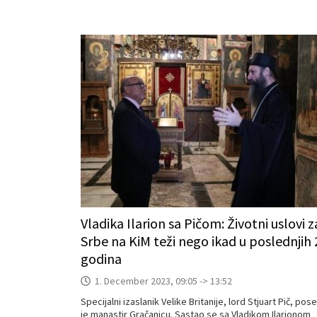
Vladika Ilarion sa Pičom: Životni uslovi z
Srbe na KiM teži nego ikad u poslednjih 
godina
1. December 2023, 09:05 -> 13:52
Specijalni izaslanik Velike Britanije, lord Stjuart Pič, pose
je manastir Gračanicu. Sastao se sa Vladikom Ilarionom