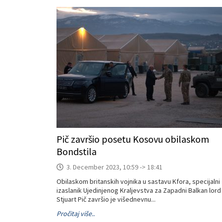
Pič završio posetu Kosovu obilaskom
Bondstila
3. December 2023, 10:59 -> 18:41
Obilaskom britanskih vojnika u sastavu Kfora, specijalni
izaslanik Ujedinjenog Kraljevstva za Zapadni Balkan lord
Stjuart Pič završio je višednevnu...
Pročitaj više..