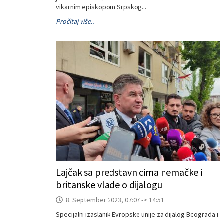
vikarnim episkopom Srpskog...
Pročitaj više..
Lajčak sa predstavnicima nemačke i
britanske vlade o dijalogu
8. September 2023, 07:07 -> 14:51
Specijalni izaslanik Evropske unije za dijalog Beograda i