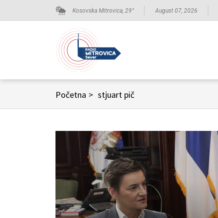
Kosovska Mitrovica,
29
°
August 07, 2026
Početna
>
stjuart pič