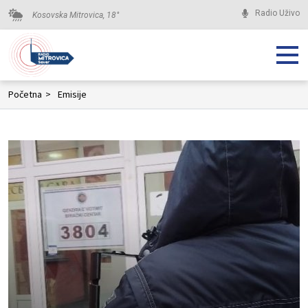
Radio Uživo
Kosovska Mitrovica,
18
°
Početna
>
Emisije