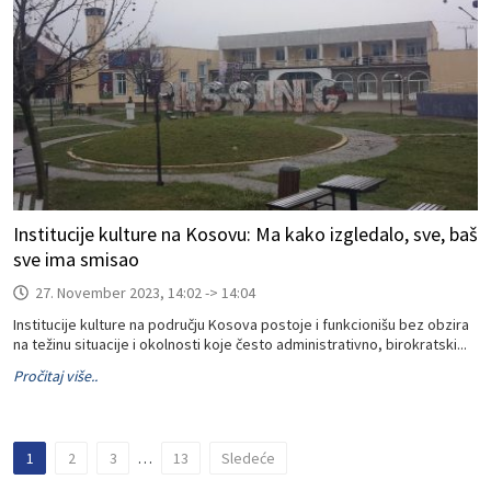
Institucije kulture na Kosovu: Ma kako izgledalo, sve, baš
sve ima smisao
27. November 2023, 14:02 -> 14:04
Institucije kulture na području Kosova postoje i funkcionišu bez obzira
na težinu situacije i okolnosti koje često administrativno, birokratski...
Pročitaj više..
1
2
3
…
13
Sledeće