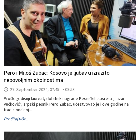
Pero i Miloš Zubac: Kosovo je ljubav u izrazito
nepovoljnim okolnostima
27. September 2024, 07:45 -> 09:53
Prošlogodišnji laureat, dobitnik nagrade Pesničkih susreta „Lazar
Vučković“, srpski pesnik Pero Zubac, učestvovao je i ove godine na
tradicionalnoj...
Pročitaj više..