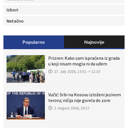
Izbori
Netačno
Popularno
Najnovije
Prizren: Kako sam ispraćena iz grada
u koji nisam mogla ni da uđem
27. July 2026, 13:51 -> 11:15
Vučić: Srbi na Kosovu izloženi jezivom
teroru; ničija nije gorela do zore
2. August 2026, 16:27