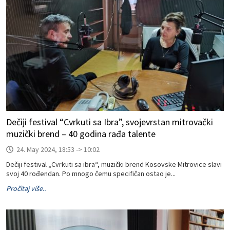
Dečiji festival “Cvrkuti sa Ibra”, svojevrstan mitrovački
muzički brend – 40 godina rađa talente
24. May 2024, 18:53 -> 10:02
Dečiji festival „Cvrkuti sa ibra“, muzički brend Kosovske Mitrovice slavi
svoj 40 rođendan. Po mnogo čemu specifičan ostao je...
Pročitaj više..