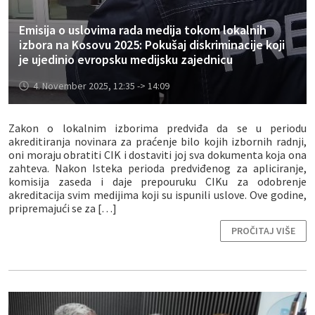
Emisija o uslovima rada medija tokom lokalnih
izbora na Kosovu 2025: Pokušaj diskriminacije koji
je ujedinio evropsku medijsku zajednicu
4. November 2025, 12:35 -> 14:09
Zakon o lokalnim izborima predviđa da se u periodu
akreditiranja novinara za praćenje bilo kojih izbornih radnji,
oni moraju obratiti CIK i dostaviti joj sva dokumenta koja ona
zahteva. Nakon Isteka perioda predviđenog za apliciranje,
komisija zaseda i daje prepouruku CIKu za odobrenje
akreditacija svim medijima koji su ispunili uslove. Ove godine,
pripremajući se za […]
PROČITAJ VIŠE