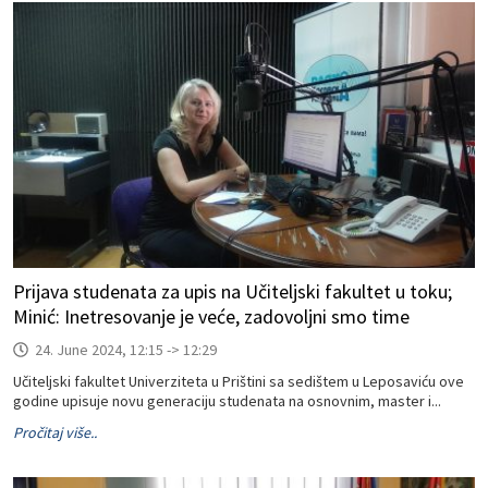
Prijava studenata za upis na Učiteljski fakultet u toku;
Minić: Inetresovanje je veće, zadovoljni smo time
24. June 2024, 12:15 -> 12:29
Učiteljski fakultet Univerziteta u Prištini sa sedištem u Leposaviću ove
godine upisuje novu generaciju studenata na osnovnim, master i...
Pročitaj više..