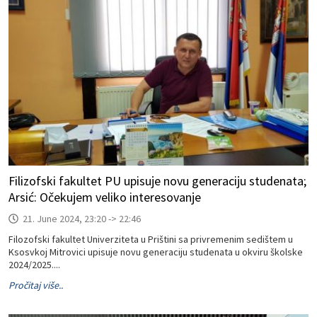
Filizofski fakultet PU upisuje novu generaciju studenata;
Arsić: Očekujem veliko interesovanje
21. June 2024, 23:20 -> 22:46
Filozofski fakultet Univerziteta u Prištini sa privremenim sedištem u
Ksosvkoj Mitrovici upisuje novu generaciju studenata u okviru školske
2024/2025....
Pročitaj više..