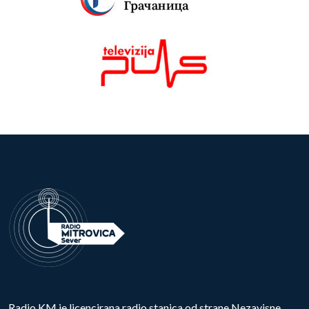
Radio KM je licencirana radio stanica od strane Nezavisne