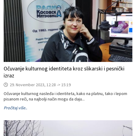
Očuvanje kulturnog identiteta kroz slikarski i pesnički
izraz
29. November 2023, 12:28 -> 15:19
Očuvanje kulturnog nasleđa i identiteta, kako na platnu, tako i lepom
pisanom reči, na najbolji način mogu da daju...
Pročitaj više..