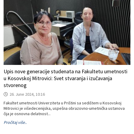
Upis nove generacije studenata na Fakultetu umetnosti
u Kosovskoj Mitrovici: Svet stvaranja i izučavanja
stvorenog
26. June 2024, 10:16
Fakultet umetnosti Univerziteta u Prištini sa sedištem u Kosovskoj
Mitrovici je višedecenijska, uspešna obrazovno-umetnička ustanova
čija je osnovna delatnost...
Pročitaj više..