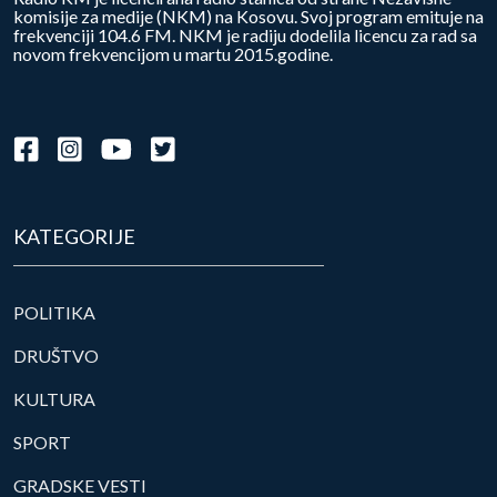
komisije za medije (NKM) na Kosovu. Svoj program emituje na
frekvenciji 104.6 FM. NKM je radiju dodelila licencu za rad sa
novom frekvencijom u martu 2015.godine.
KATEGORIJE
POLITIKA
DRUŠTVO
KULTURA
SPORT
GRADSKE VESTI