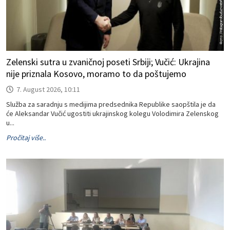
Zelenski sutra u zvaničnoj poseti Srbiji; Vučić: Ukrajina
nije priznala Kosovo, moramo to da poštujemo
7. August 2026, 10:11
Služba za saradnju s medijima predsednika Republike saopštila je da
će Aleksandar Vučić ugostiti ukrajinskog kolegu Volodimira Zelenskog
u...
Pročitaj više..