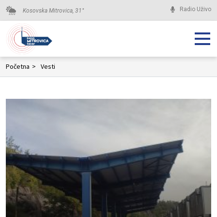
Radio Uživo
Kosovska Mitrovica,
31
°
Početna
>
Vesti