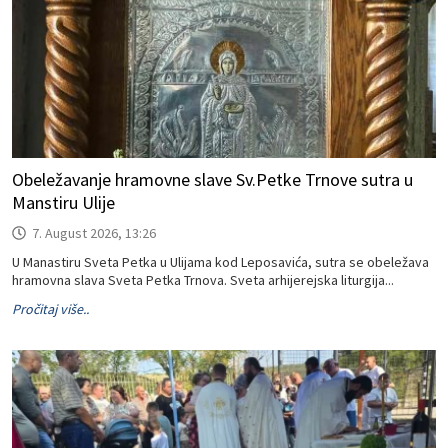
Obeležavanje hramovne slave Sv.Petke Trnove sutra u
Manstiru Ulije
7. August 2026, 13:26
U Manastiru Sveta Petka u Ulijama kod Leposavića, sutra se obeležava
hramovna slava Sveta Petka Trnova. Sveta arhijerejska liturgija...
Pročitaj više..