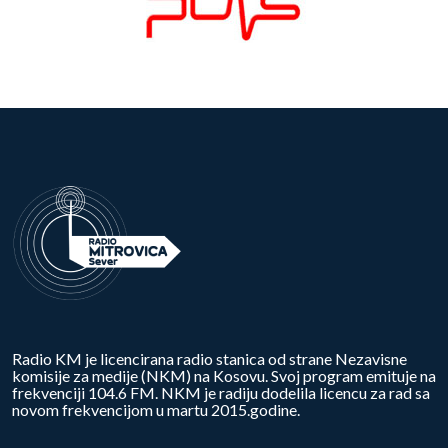
Radio KM je licencirana radio stanica od strane Nezavisne
komisije za medije (NKM) na Kosovu. Svoj program emituje na
frekvenciji 104.6 FM. NKM je radiju dodelila licencu za rad sa
novom frekvencijom u martu 2015.godine.