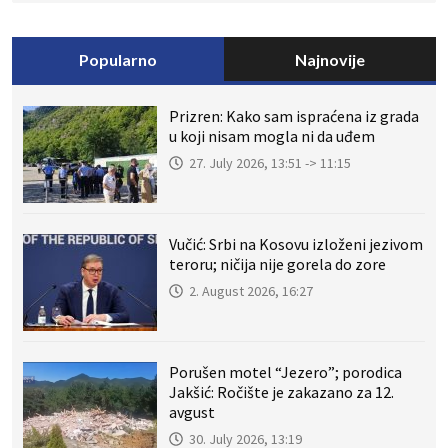
Popularno
Najnovije
Prizren: Kako sam ispraćena iz grada
u koji nisam mogla ni da uđem
27. July 2026, 13:51 -> 11:15
Vučić: Srbi na Kosovu izloženi jezivom
teroru; ničija nije gorela do zore
2. August 2026, 16:27
Porušen motel “Jezero”; porodica
Jakšić: Ročište je zakazano za 12.
avgust
30. July 2026, 13:19