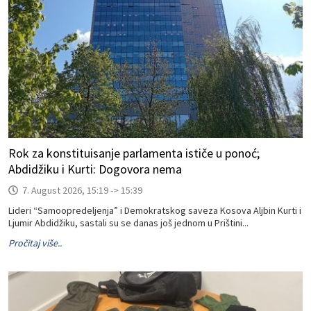
Rok za konstituisanje parlamenta ističe u ponoć;
Abdidžiku i Kurti: Dogovora nema
7. August 2026, 15:19 -> 15:39
Lideri “Samoopredeljenja” i Demokratskog saveza Kosova Aljbin Kurti i
Ljumir Abdidžiku, sastali su se danas još jednom u Prištini...
Pročitaj više..