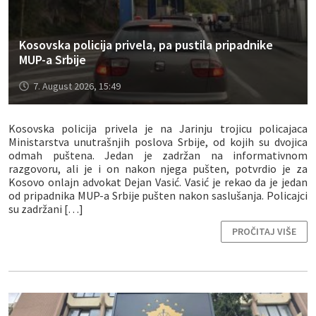
Kosovska policija privela, pa pustila pripadnike
MUP-a Srbije
7. August 2026, 15:49
Kosovska policija privela je na Jarinju trojicu policajaca
Ministarstva unutrašnjih poslova Srbije, od kojih su dvojica
odmah puštena. Jedan je zadržan na informativnom
razgovoru, ali je i on nakon njega pušten, potvrdio je za
Kosovo onlajn advokat Dejan Vasić. Vasić je rekao da je jedan
od pripadnika MUP-a Srbije pušten nakon saslušanja. Policajci
su zadržani […]
PROČITAJ VIŠE