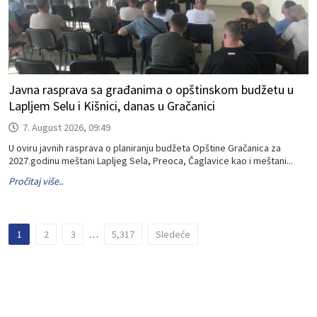
Javna rasprava sa građanima o opštinskom budžetu u
Lapljem Selu i Kišnici, danas u Gračanici
7. August 2026, 09:49
U oviru javnih rasprava o planiranju budžeta Opštine Gračanica za
2027.godinu meštani Lapljeg Sela, Preoca, Čaglavice kao i meštani...
Pročitaj više..
1
2
3
…
5,317
Sledeće