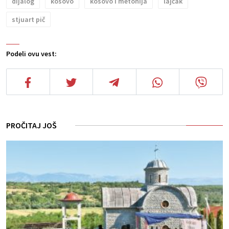
dijalog
kosovo
kosovo i metohija
lajčak
stjuart pič
Podeli ovu vest:
PROČITAJ JOŠ