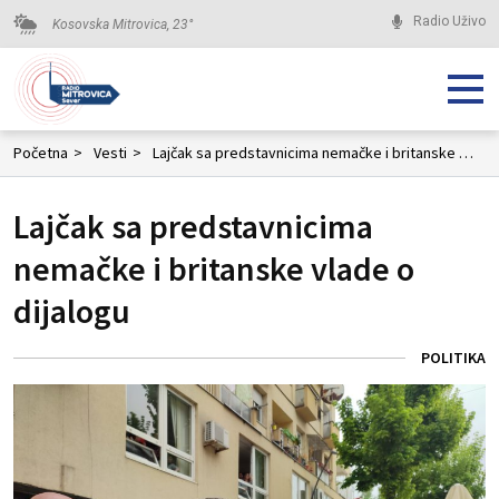
Radio Uživo
Kosovska Mitrovica,
23
°
Početna
>
Vesti
>
Lajčak sa predstavnicima nemačke i britanske vlade o dijalogu
Lajčak sa predstavnicima
nemačke i britanske vlade o
dijalogu
POLITIKA