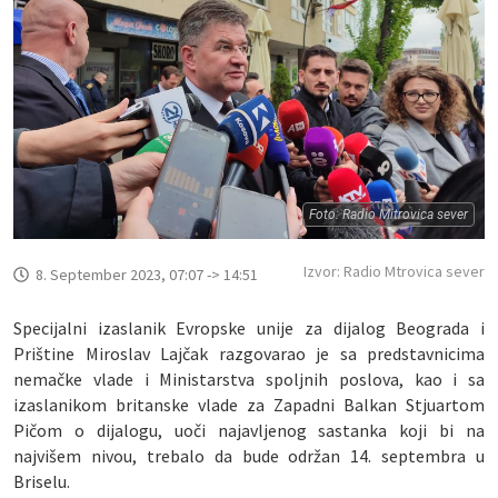
Foto: Radio Mitrovica sever
Izvor: Radio Mtrovica sever
8. September 2023, 07:07 -> 14:51
Specijalni izaslanik Evropske unije za dijalog Beograda i
Prištine Miroslav Lajčak razgovarao je sa predstavnicima
nemačke vlade i Ministarstva spoljnih poslova, kao i sa
izaslanikom britanske vlade za Zapadni Balkan Stjuartom
Pičom o dijalogu, uoči najavljenog sastanka koji bi na
najvišem nivou, trebalo da bude održan 14. septembra u
Briselu.