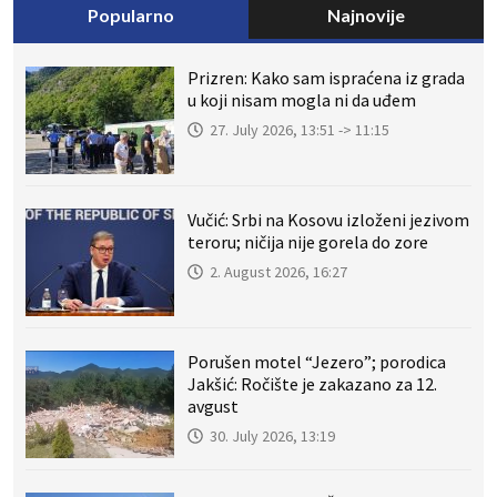
Popularno
Najnovije
Prizren: Kako sam ispraćena iz grada
u koji nisam mogla ni da uđem
27. July 2026, 13:51 -> 11:15
Vučić: Srbi na Kosovu izloženi jezivom
teroru; ničija nije gorela do zore
2. August 2026, 16:27
Porušen motel “Jezero”; porodica
Jakšić: Ročište je zakazano za 12.
avgust
30. July 2026, 13:19