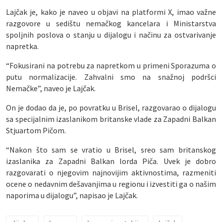
Lajčak je, kako je naveo u objavi na platformi X, imao važne
razgovore u sedištu nemačkog kancelara i Ministarstva
spoljnih poslova o stanju u dijalogu i načinu za ostvarivanje
napretka.
“Fokusirani na potrebu za napretkom u primeni Sporazuma o
putu normalizacije. Zahvalni smo na snažnoj podršci
Nemačke”, naveo je Lajčak.
On je dodao da je, po povratku u Brisel, razgovarao o dijalogu
sa specijalnim izaslanikom britanske vlade za Zapadni Balkan
Stjuartom Pičom.
“Nakon što sam se vratio u Brisel, sreo sam britanskog
izaslanika za Zapadni Balkan lorda Piča. Uvek je dobro
razgovarati o njegovim najnovijim aktivnostima, razmeniti
ocene o nedavnim dešavanjima u regionu i izvestiti ga o našim
naporima u dijalogu”, napisao je Lajčak.