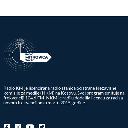
Radio KM je licencirana radio stanica od strane Nezavisne
komisije za medije (NKM) na Kosovu. Svoj program emituje na
frekvenciji 104.6 FM. NKM je radiju dodelila licencu za rad sa
novom frekvencijom u martu 2015.godine.