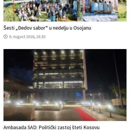
Šesti „Đedov sabor“ u nedelju u Osojanu
6. August 2026, 18:30
Ambasada SAD: Politički zastoj šteti Kosovu