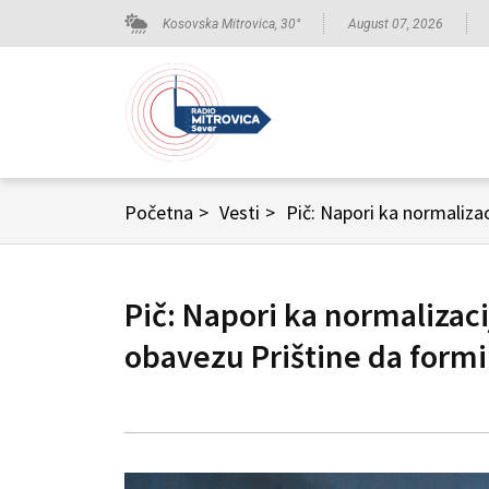
Kosovska Mitrovica,
30
°
August 07, 2026
Početna
>
Vesti
>
Pič: Napori ka normaliza
Pič: Napori ka normaliza
obavezu Prištine da formi