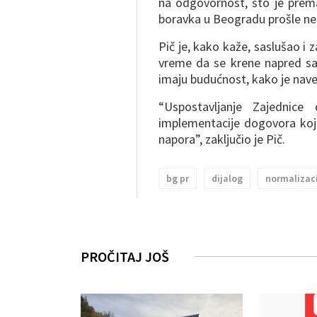
na odgovornost, što je prem
boravka u Beogradu prošle ne
Pič je, kako kaže, saslušao i 
vreme da se krene napred sa 
imaju budućnost, kako je nav
“Uspostavljanje Zajednic
implementacije dogovora koji
napora”, zaključio je Pič.
bg pr
dijalog
normalizac
PROČITAJ JOŠ