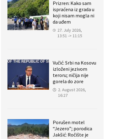
Prizren: Kako sam
ispraćena iz grada u
koji nisam mogla ni
da uđem
27. July 2026,
13:51 -> 11:15
Vučić: Srbi na Kosovu
izloženi jezivom
teroru; ničija nije
gorela do zore
2. August 2026,
16:27
Porušen motel
“Jezero”; porodica
Jakšić: Ročište je