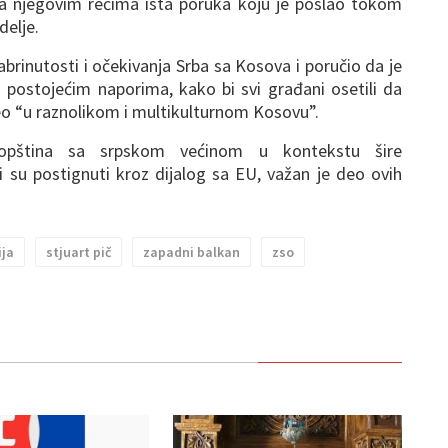
a njegovim rečima ista poruka koju je poslao tokom
delje.
zabrinutosti i očekivanja Srba sa Kosova i poručio da je
postojećim naporima, kako bi svi građani osetili da
eo “u raznolikom i multikulturnom Kosovu”.
e opština sa srpskom većinom u kontekstu šire
 su postignuti kroz dijalog sa EU, važan je deo ovih
ija
stjuart pič
zapadni balkan
zso