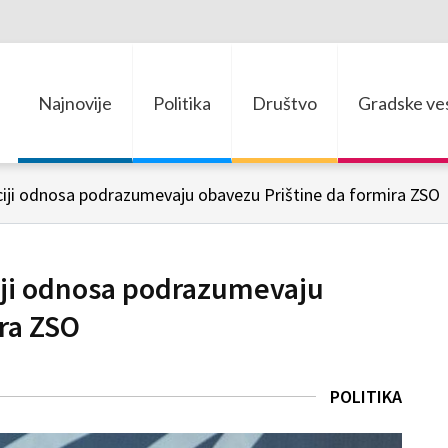
Najnovije
Politika
Društvo
Gradske ves
ciji odnosa podrazumevaju obavezu Prištine da formira ZSO
ciji odnosa podrazumevaju
ra ZSO
POLITIKA