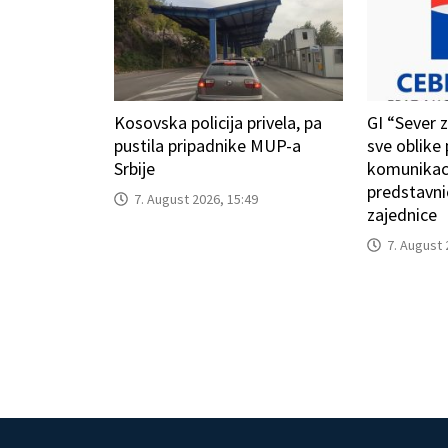
Kosovska policija privela, pa
GI “Sever 
pustila pripadnike MUP-a
sve oblike 
Srbije
komunikaci
predstavn
7. August 2026, 15:49
zajednice
7. August 