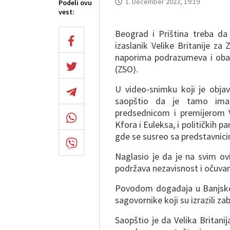
1. December 2023, 19:19
Podeli ovu
vest:
Beograd i Priština treba da 
izaslanik Velike Britanije za
naporima podrazumeva i obav
(ZSO).
U video-snimku koji je objav
saopštio da je tamo ima
predsednicom i premijerom 
Kfora i Euleksa, i političkih p
gde se susreo sa predstavnici
Naglasio je da je na svim ov
podržava nezavisnost i očuva
Povodom događaja u Banjskoj 
sagovornike koji su izrazili za
Saopštio je da Velika Britani