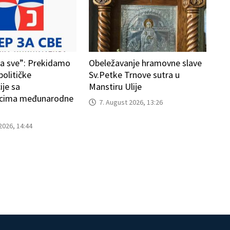
za sve”: Prekidamo
Obeležavanje hramovne slave
političke
Sv.Petke Trnove sutra u
je sa
Manstiru Ulije
icima međunarodne
7. August 2026, 13:26
2026, 14:44