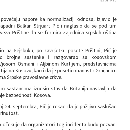
Izvor: RTS
povećaju napore ka normalizaciji odnosa, izjavio je
 Zapadni Balkan Strjuart Pič i naglasio da se pod tim
eza Prištine da se formira Zajednica srpskih oština
io na Fejsbuku, po završetku posete Prištini, Pič je
o brojne sastanke i razgovarao sa kosovskom
Vjosom Osmani i Aljbinom Kurtijem, predstavnicima
artija na Kosovu, kao i da je posetio manastir Gračanicu
ma Srpske pravoslavne crkve.
im sastancima iznosio stav da Britanija nastavlja da
nje bezbednosti Kosova.
24. septembra, Pič je rekao da je pažljivo saslušao
brinutost.
ja očekuje da organizatori tog incidenta budu pozvani