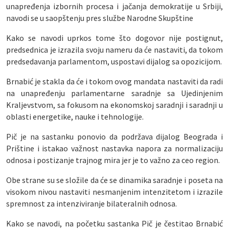
unapređenja izbornih procesa i jačanja demokratije u Srbiji,
navodi se u saopštenju pres službe Narodne Skupštine
Kako se navodi uprkos tome što dogovor nije postignut,
predsednica je izrazila svoju nameru da će nastaviti, da tokom
predsedavanja parlamentom, uspostavi dijalog sa opozicijom.
Brnabić je stakla da će i tokom ovog mandata nastaviti da radi
na unapređenju parlamentarne saradnje sa Ujedinjenim
Kraljevstvom, sa fokusom na ekonomskoj saradnji i saradnji u
oblasti energetike, nauke i tehnologije.
Pič je na sastanku ponovio da podržava dijalog Beograda i
Prištine i istakao važnost nastavka napora za normalizaciju
odnosa i postizanje trajnog mira jer je to važno za ceo region.
Obe strane su se složile da će se dinamika saradnje i poseta na
visokom nivou nastaviti nesmanjenim intenzitetom i izrazile
spremnost za intenziviranje bilateralnih odnosa.
Kako se navodi, na početku sastanka Pič je čestitao Brnabić