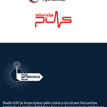
Radio KM je licencirana radio stanica od strane Nezavisne
komisije za medije (NKM) na Kosovu. Svoj program emituje na