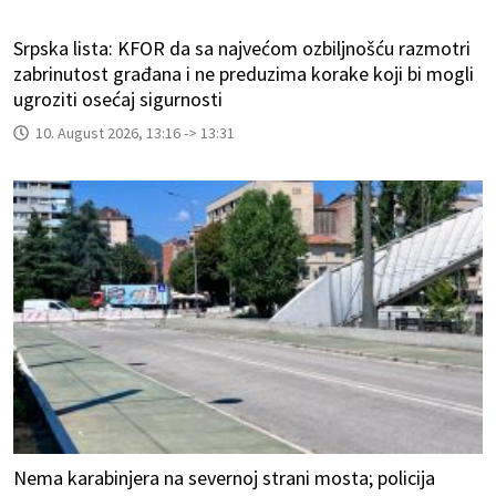
Srpska lista: KFOR da sa najvećom ozbiljnošću razmotri
zabrinutost građana i ne preduzima korake koji bi mogli
ugroziti osećaj sigurnosti
10. August 2026, 13:16 -> 13:31
Nema karabinjera na severnoj strani mosta; policija