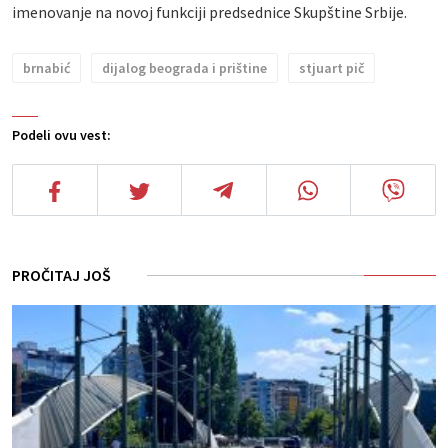
imenovanje na novoj funkciji predsednice Skupštine Srbije.
brnabić
dijalog beograda i prištine
stjuart pič
Podeli ovu vest:
PROČITAJ JOŠ