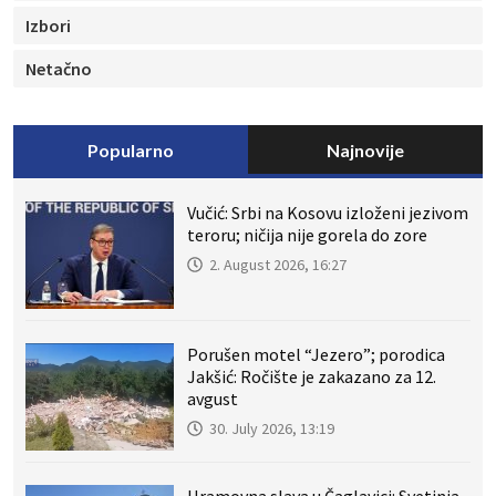
Izbori
Netačno
Popularno
Najnovije
Vučić: Srbi na Kosovu izloženi jezivom
teroru; ničija nije gorela do zore
2. August 2026, 16:27
Porušen motel “Jezero”; porodica
Jakšić: Ročište je zakazano za 12.
avgust
30. July 2026, 13:19