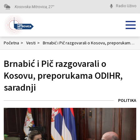
Radio Uživo
Kosovska Mitrovica,
27
°
Početna
>
Vesti
>
Brnabić i Pič razgovarali o Kosovu, preporukama ODIHR, saradnji
Brnabić i Pič razgovarali o
Kosovu, preporukama ODIHR,
saradnji
POLITIKA