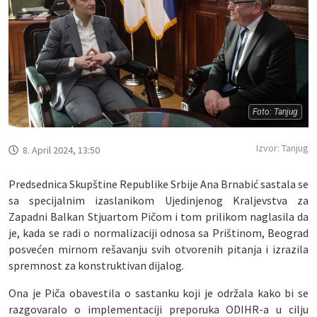
Foto: Tanjug
Izvor: Tanjug
8. April 2024, 13:50
Predsednica Skupštine Republike Srbije Ana Brnabić sastala se
sa specijalnim izaslanikom Ujedinjenog Kraljevstva za
Zapadni Balkan Stjuartom Pičom i tom prilikom naglasila da
je, kada se radi o normalizaciji odnosa sa Prištinom, Beograd
posvećen mirnom rešavanju svih otvorenih pitanja i izrazila
spremnost za konstruktivan dijalog.
Ona je Piča obavestila o sastanku koji je održala kako bi se
razgovaralo o implementaciji preporuka ODIHR-a u cilju