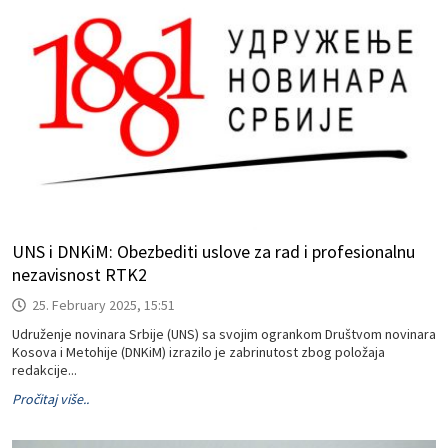
UNS i DNKiM: Obezbediti uslove za rad i profesionalnu
nezavisnost RTK2
25. February 2025, 15:51
Udruženje novinara Srbije (UNS) sa svojim ogrankom Društvom novinara
Kosova i Metohije (DNKiM) izrazilo je zabrinutost zbog položaja
redakcije...
Pročitaj više..