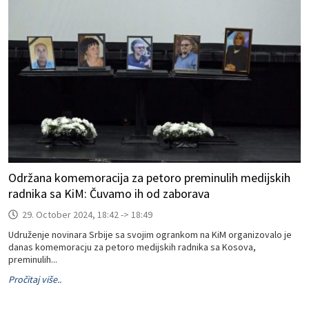
Održana komemoracija za petoro preminulih medijskih
radnika sa KiM: Čuvamo ih od zaborava
29. October 2024, 18:42 -> 18:49
Udruženje novinara Srbije sa svojim ogrankom na KiM organizovalo je
danas komemoracju za petoro medijskih radnika sa Kosova,
preminulih...
Pročitaj više..