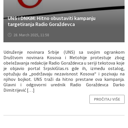
UNS i DNKiM: Hitno obustaviti kampanju
targetiranja Radio Goraždevca
28. March 2025, 11:58
Udruženje novinara Srbije (UNS) sa svojim ogrankom
Društvom novinara Kosova i Metohije protestuje zbog
obeležavanja redakcije Radio Goraždevca u seriji tekstova koje
je objavio portal SrpskiGlas.rs gde ih, između ostalog,
optužuju da „podržavaju nezavisnost Kosova“ i pozivaju na
njihov bojkot. UNS traži da hitno prestane ova kampanja.
Glavni i odgovorni urednik Radio Goraždevca Darko
Dimitrijević […]
PROČITAJ VIŠE