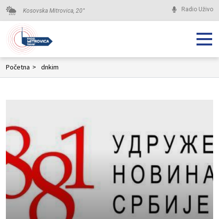
Radio Uživo
Kosovska Mitrovica,
20
°
Početna
>
dnkim