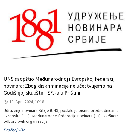
UNS saopštio Međunarodnoj i Evropskoj federaciji
novinara: Zbog diskriminacije ne učestvujemo na
Godišnjoj skupštini EFJ-a u Prištini
13. April 2024, 10:18
Udruženje novinara Srbije (UNS) poslalo je pismo predsednicama
Evropske (EFJ) i Međunarodne federacije novinara (IFJ), Izvršnom
odboru ovih organizacija,...
Pročitaj više..