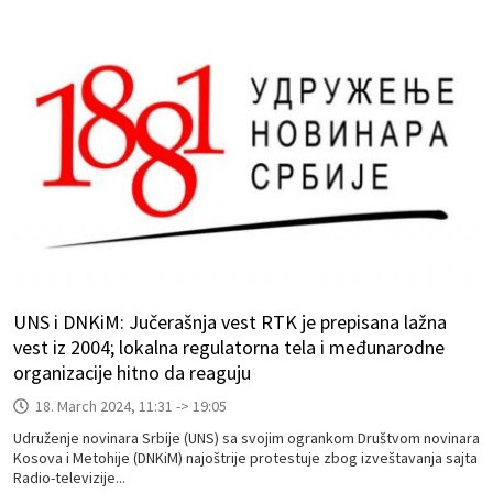
UNS i DNKiM: Jučerašnja vest RTK je prepisana lažna
vest iz 2004; lokalna regulatorna tela i međunarodne
organizacije hitno da reaguju
18. March 2024, 11:31 -> 19:05
Udruženje novinara Srbije (UNS) sa svojim ogrankom Društvom novinara
Kosova i Metohije (DNKiM) najoštrije protestuje zbog izveštavanja sajta
Radio-televizije...