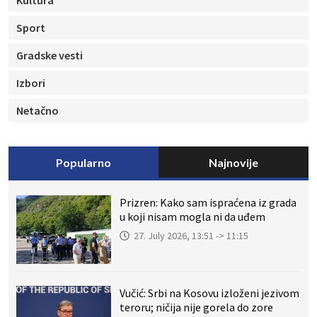
Kultura
Sport
Gradske vesti
Izbori
Netačno
Popularno
Najnovije
Prizren: Kako sam ispraćena iz grada
u koji nisam mogla ni da uđem
27. July 2026, 13:51 -> 11:15
Vučić: Srbi na Kosovu izloženi jezivom
teroru; ničija nije gorela do zore