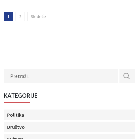
1
2
Sledeće
Search
KATEGORIJE
Politika
Društvo