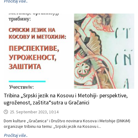
Pročitaj više..
Tribina „Srpski jezik na Kosovu i Metohiji- perspektive,
ugroženost, zaštita“sutra u Gračanici
25. September 2023, 10:14
Dom kulture „Gračanica“ i Društvo novinara Kosova i Metohije (DNKiM)
organizuje tribinu na temu: „Srpski jezik na Kosovu i...
Pročitaj više..