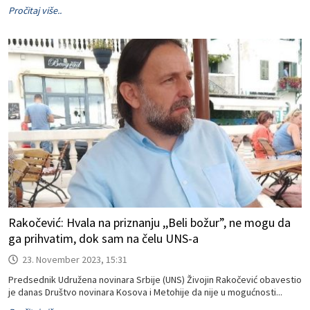
Pročitaj više..
Rakočević: Hvala na priznanju ,,Beli božur”, ne mogu da
ga prihvatim, dok sam na čelu UNS-a
23. November 2023, 15:31
Predsednik Udružena novinara Srbije (UNS) Živojin Rakočević obavestio
je danas Društvo novinara Kosova i Metohije da nije u mogućnosti...