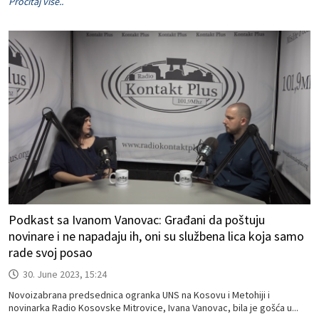
Pročitaj više..
Podkast sa Ivanom Vanovac: Građani da poštuju
novinare i ne napadaju ih, oni su službena lica koja samo
rade svoj posao
30. June 2023, 15:24
Novoizabrana predsednica ogranka UNS na Kosovu i Metohiji i
novinarka Radio Kosovske Mitrovice, Ivana Vanovac, bila je gošća u...