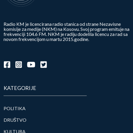
Radio KM je licencirana radio stanica od strane Nezavisne
komisije za medije (NKM) na Kosovu. Svoj program emituje na
frekvenciji 104.6 FM. NKM je radiju dodelila licencu za rad sa
novom frekvencijom u martu 2015.godine.
KATEGORIJE
POLITIKA
DRUŠTVO
KULTURA