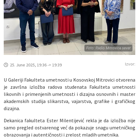
Foto: Radio Mitrovica sever
Izvor:
25. June 2025, 19:36 -> 19:39
U Galeriji Fakulteta umetnosti u Kosovskoj Mitrovici otvorena
je završna izložba radova studenata Fakulteta umetnosti
likovnih i primenjenih umetnosti i dizajna osnovnih i master
akademskih studija slikarstva, vajarstva, grafike i grafičkog
dizajna.
Dekanica fakulteta Ester Milentijević rekla je da izložba nije
samo pregled ostvarenog već da pokazuje snagu umetničkog
obrazovanja i autentičnosti i zrelost mladih umetnika.