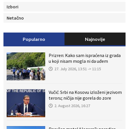
Izbori
Netačno
Popularno
Najnovije
Prizren: Kako sam ispraćena iz grada
u koji nisam mogla ni da uđem
27. July 2026, 13:51 -> 11:15
Vučić: Srbi na Kosovu izloženi jezivom
teroru; ničija nije gorela do zore
2. August 2026, 16:27