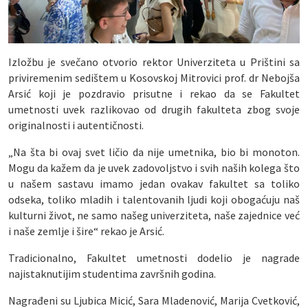
Izložbu je svečano otvorio rektor Univerziteta u Prištini sa
priviremenim sedištem u Kosovskoj Mitrovici prof. dr Nebojša
Arsić koji je pozdravio prisutne i rekao da se Fakultet
umetnosti uvek razlikovao od drugih fakulteta zbog svoje
originalnosti i autentičnosti.
„Na šta bi ovaj svet ličio da nije umetnika, bio bi monoton.
Mogu da kažem da je uvek zadovoljstvo i svih naših kolega što
u našem sastavu imamo jedan ovakav fakultet sa toliko
odseka, toliko mladih i talentovanih ljudi koji obogaćuju naš
kulturni život, ne samo našeg univerziteta, naše zajednice već
i naše zemlje i šire“ rekao je Arsić.
Tradicionalno, Fakultet umetnosti dodelio je nagrade
najistaknutijim studentima završnih godina.
Nagrađeni su Ljubica Micić, Sara Mladenović, Marija Cvetković,