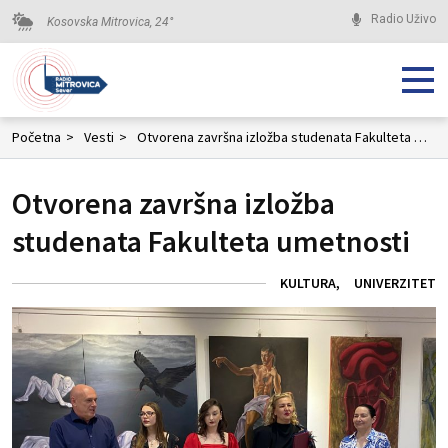
Radio Uživo
Kosovska Mitrovica,
24
°
Početna
>
Vesti
>
Otvorena završna izložba studenata Fakulteta umetnosti
Otvorena završna izložba
studenata Fakulteta umetnosti
KULTURA
UNIVERZITET