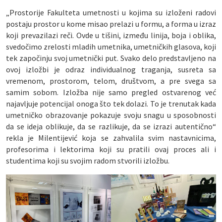
„Prostorije Fakulteta umetnosti u kojima su izloženi radovi
postaju prostor u kome misao prelazi u formu, a forma u izraz
koji prevazilazi reči. Ovde u tišini, između linija, boja i oblika,
svedočimo zrelosti mladih umetnika, umetničkih glasova, koji
tek započinju svoj umetnički put. Svako delo predstavljeno na
ovoj izložbi je odraz individualnog traganja, susreta sa
vremenom, prostorom, telom, društvom, a pre svega sa
samim sobom. Izložba nije samo pregled ostvarenog već
najavljuje potencijal onoga što tek dolazi. To je trenutak kada
umetničko obrazovanje pokazuje svoju snagu u sposobnosti
da se ideja oblikuje, da se razlikuje, da se izrazi autentično“
rekla je Milentijević koja se zahvalila svim nastavnicima,
profesorima i lektorima koji su pratili ovaj proces ali i
studentima koji su svojim radom stvorili izložbu.