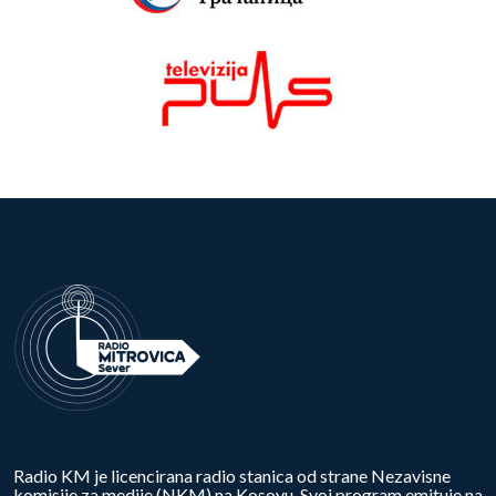
Radio KM je licencirana radio stanica od strane Nezavisne
komisije za medije (NKM) na Kosovu. Svoj program emituje na