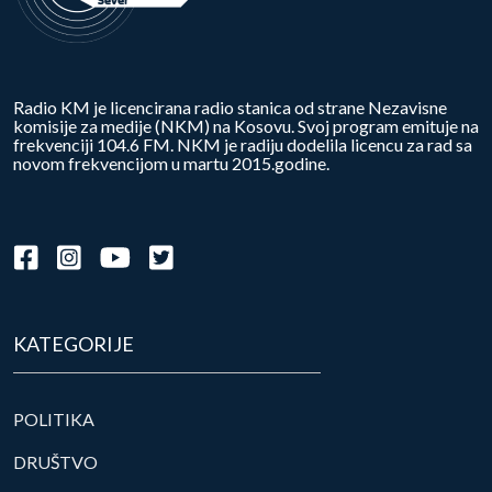
Radio KM je licencirana radio stanica od strane Nezavisne
komisije za medije (NKM) na Kosovu. Svoj program emituje na
frekvenciji 104.6 FM. NKM je radiju dodelila licencu za rad sa
novom frekvencijom u martu 2015.godine.
KATEGORIJE
POLITIKA
DRUŠTVO