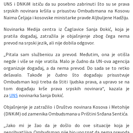
UNS i DNKiM ističu da su posebno zabrinuti što su se prava
srpskih novinara kršila u prisustvu Ombudsmana na Kosovu
Naima Ćeljaja i kosovske ministarke pravde Aljbuljene Hadžiju.
Novinarka Medija centra iz Čaglavice Sanja Đokić, koja je
pratila događaj, zatražila je objašnjenje zbog čega nema
prevod na srpski jezik, ali nije dobila odgovor.
„Pitala sam službenicu za prevod. Međutim, ona je otišla
negde i više se nije vratila. Malo je čudno da UN-ova agencija
organizuje događaj, a da nema prevod. Do sada se to retko
dešavalo. Takođe je čudno što događaju prisustvuje
Ombudsman koji treba da štiti ljudska prava, a upravo se na
tom događaju krše prava srpskih novinara“, kazala je
za
UNS
novinarka Sanja Đokić.
Objašnjenje je zatražilo i Društvo novinara Kosova i Metohije
(DNKiM) od zamenika Ombudsmana u Prištini Srđana Sentića.
„Jako mi je žao da je došlo do ove situacije koja je
neprihvatljiva. Ombudsman nije bio upoznat da nema prevoda