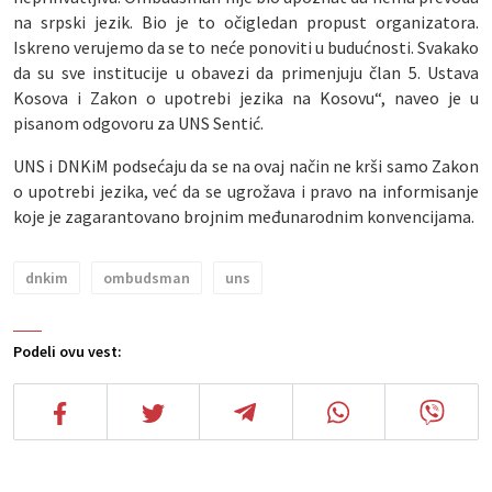
na srpski jezik. Bio je to očigledan propust organizatora.
Iskreno verujemo da se to neće ponoviti u budućnosti. Svakako
da su sve institucije u obavezi da primenjuju član 5. Ustava
Kosova i Zakon o upotrebi jezika na Kosovu“, naveo je u
pisanom odgovoru za UNS Sentić.
UNS i DNKiM podsećaju da se na ovaj način ne krši samo Zakon
o upotrebi jezika, već da se ugrožava i pravo na informisanje
koje je zagarantovano brojnim međunarodnim konvencijama.
dnkim
ombudsman
uns
Podeli ovu vest: