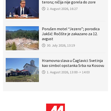
teroru; ničija nije gorela do zore
2. August 2026, 16:27
Porušen motel “Jezero”; porodica
Jakšić: Ročište je zakazano za 12.
avgust
30. July 2026, 13:19
Hramovna slava u Čaglavici: Svetinja
kao simbol opstanka Srba na Kosovu
1. August 2026, 13:00 -> 14:03