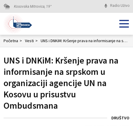
Radio Uživo
Kosovska Mitrovica,
19
°
Početna
>
Vesti
>
UNS i DNKiM: Kršenje prava na informisanje na srpskom u organizaciji agencije UN na Kosovu u prisustvu Ombudsmana
UNS i DNKiM: Kršenje prava na
informisanje na srpskom u
organizaciji agencije UN na
Kosovu u prisustvu
Ombudsmana
DRUŠTVO