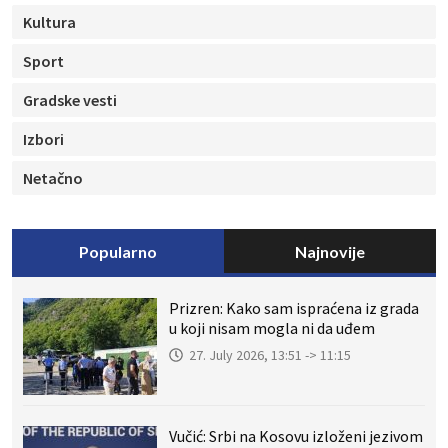
Kultura
Sport
Gradske vesti
Izbori
Netačno
Popularno
Najnovije
Prizren: Kako sam ispraćena iz grada
u koji nisam mogla ni da uđem
27. July 2026, 13:51 -> 11:15
Vučić: Srbi na Kosovu izloženi jezivom