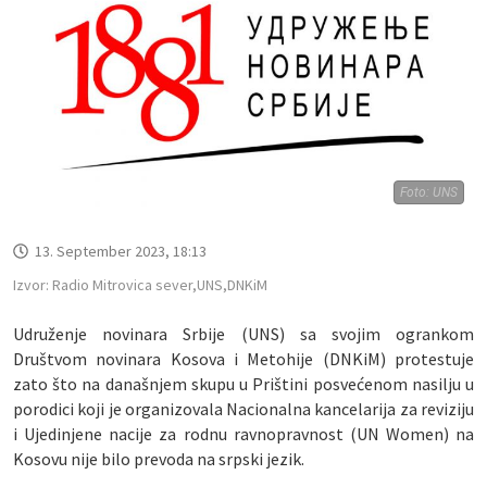
Foto: UNS
13. September 2023, 18:13
Izvor: Radio Mitrovica sever,UNS,DNKiM
Udruženje novinara Srbije (UNS) sa svojim ogrankom
Društvom novinara Kosova i Metohije (DNKiM) protestuje
zato što na današnjem skupu u Prištini posvećenom nasilju u
porodici koji je organizovala Nacionalna kancelarija za reviziju
i Ujedinjene nacije za rodnu ravnopravnost (UN Women) na
Kosovu nije bilo prevoda na srpski jezik.