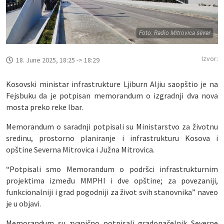
Foto: Radio Mitrovica sever
Izvor:
18. June 2025, 18:25 -> 18:29
Kosovski ministar infrastrukture Ljiburn Aljiu saopštio je na
Fejsbuku da je potpisan memorandum o izgradnji dva nova
mosta preko reke Ibar.
Memorandum o saradnji potpisali su Ministarstvo za životnu
sredinu, prostorno planiranje i infrastrukturu Kosova i
opštine Severna Mitrovica i Južna Mitrovica.
“Potpisali smo Memorandum o podršci infrastrukturnim
projektima između MMPHI i dve opštine; za povezaniji,
funkcionalniji i grad pogodniji za život svih stanovnika” naveo
je u objavi.
Memorandum su zvanično potpisali gradonačelnik Severne