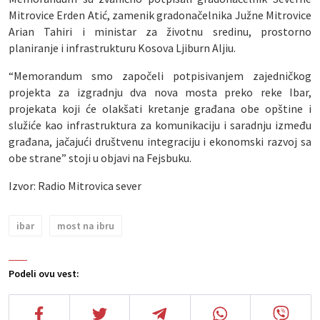
Mitrovice Erden Atić, zamenik gradonačelnika Južne Mitrovice
Arian Tahiri i ministar za životnu sredinu, prostorno
planiranje i infrastrukturu Kosova Ljiburn Aljiu.
“Memorandum smo započeli potpisivanjem zajedničkog
projekta za izgradnju dva nova mosta preko reke Ibar,
projekata koji će olakšati kretanje građana obe opštine i
služiće kao infrastruktura za komunikaciju i saradnju između
građana, jačajući društvenu integraciju i ekonomski razvoj sa
obe strane” stoji u objavi na Fejsbuku.
Izvor: Radio Mitrovica sever
ibar
most na ibru
Podeli ovu vest: