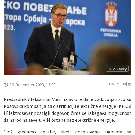
Foto: Tanjug
Izvor: Tanjug
10. December 2023, 13:09
Predsednik Aleksandar Vučić izjavio je da je zadovoljan što su
Kosovska kompanija za distribuciju električne energije (KEDS)
i Elektrosever postigli dogovor, čime se izbegava mogućnost
da narod na severu KiM ostane bez električne energije.
“Još gledamo detalje, sledi potpisivanje ugovora sa