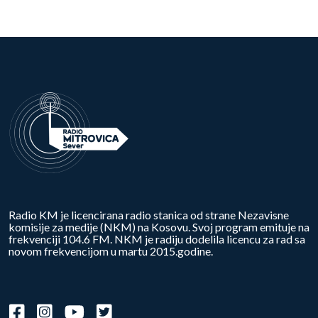
Radio KM je licencirana radio stanica od strane Nezavisne
komisije za medije (NKM) na Kosovu. Svoj program emituje na
frekvenciji 104.6 FM. NKM je radiju dodelila licencu za rad sa
novom frekvencijom u martu 2015.godine.