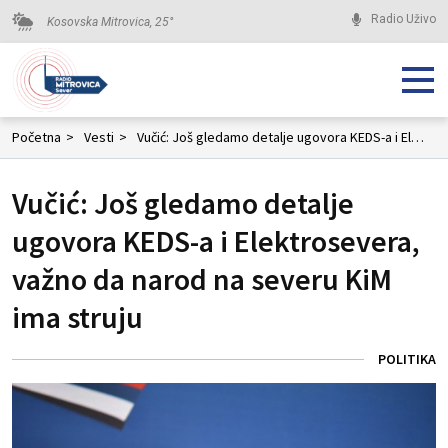
Radio Uživo
Kosovska Mitrovica,
25
°
Početna
>
Vesti
>
Vučić: Još gledamo detalje ugovora KEDS-a i Elektrosevera, važno da narod na severu KiM ima struju
Vučić: Još gledamo detalje
ugovora KEDS-a i Elektrosevera,
važno da narod na severu KiM
ima struju
POLITIKA