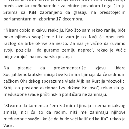
predstavnika međunarodne zajednice povodom toga što je
Srbima sa KiM zabranjeno da glasaju na predstojećim
parlamentarnim izborima 17. decembra.
“Nisam dobio nikakvu reakciju. Kao što sam rekao ranije, biće
neko njihovo saopštenje i to vam je to. Naći će opet neki
razlog da Srbe okrive za nešto. Za nas je važno da čuvamo
svoju poziciju i da guramo zemlju napred”, rekao je Vučić
odgovarajući na novinarska pitanja.
Na pitanje da prokomentariše izjavu lidera
Socijaldemokratske inicijative Fatmira Ljimaja da će sedmom
tačkom Ohridskog sporazuma vlada Aljbina Kurtija “dozvoliti
Srbiji da postane akcionar tzv. države Kosovo”, rekao da ga
međusobne svađe prištinskih političara ne zanimaju.
“Stvarno da komentarišem Fatmira Ljimaja i nema nikakvog
smisla, niti ću to da radim, niti me zanimaju njihove
međusobne svađe i ko će da bude veći kalif od kalifa”, rekao je
Vučić.