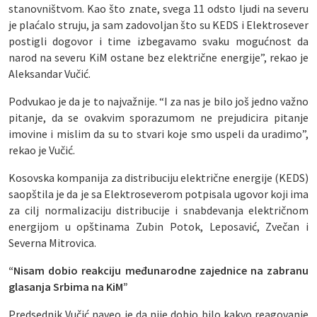
stanovništvom. Kao što znate, svega 11 odsto ljudi na severu
je plaćalo struju, ja sam zadovoljan što su KEDS i Elektrosever
postigli dogovor i time izbegavamo svaku mogućnost da
narod na severu KiM ostane bez električne energije”, rekao je
Aleksandar Vučić.
Podvukao je da je to najvažnije. “I za nas je bilo još jedno važno
pitanje, da se ovakvim sporazumom ne prejudicira pitanje
imovine i mislim da su to stvari koje smo uspeli da uradimo”,
rekao je Vučić.
Kosovska kompanija za distribuciju električne energije (KEDS)
saopštila je da je sa Elektroseverom potpisala ugovor koji ima
za cilj normalizaciju distribucije i snabdevanja električnom
energijom u opštinama Zubin Potok, Leposavić, Zvečan i
Severna Mitrovica.
“Nisam dobio reakciju međunarodne zajednice na zabranu
glasanja Srbima na KiM”
Predsednik Vučić naveo je da nije dobio bilo kakvo reagovanje