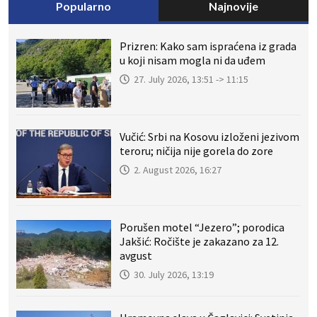
Popularno
Najnovije
Prizren: Kako sam ispraćena iz grada
u koji nisam mogla ni da uđem
27. July 2026, 13:51 -> 11:15
Vučić: Srbi na Kosovu izloženi jezivom
teroru; ničija nije gorela do zore
2. August 2026, 16:27
Porušen motel “Jezero”; porodica
Jakšić: Ročište je zakazano za 12.
avgust
30. July 2026, 13:19