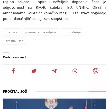
region odvede u spiralu neželjnih događaja. Zato je
odgovornost na KFOR, Euleksa, EU, UNMIK, OEBS i
ambasadama Kvinte da konačno reaguju i zaustave događaje
poput današnjih” dodaje se u saopštenju.
bistrica
jovana radosavljević
privođenje
srpska lista
Podeli ovu vest:
PROČITAJ JOŠ