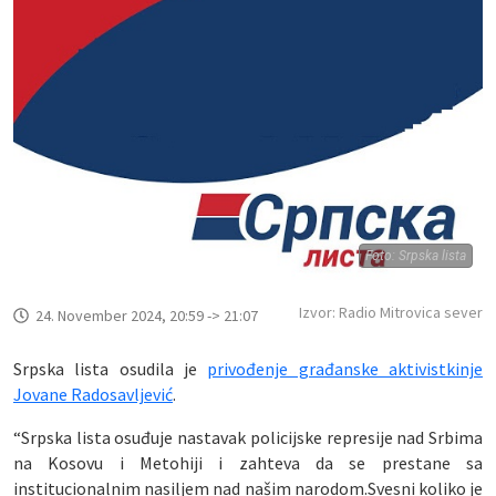
Foto: Srpska lista
Izvor: Radio Mitrovica sever
24. November 2024, 20:59 -> 21:07
Srpska lista osudila je
privođenje građanske aktivistkinje
Jovane Radosavljević
.
“Srpska lista osuđuje nastavak policijske represije nad Srbima
na Kosovu i Metohiji i zahteva da se prestane sa
institucionalnim nasiljem nad našim narodom.Svesni koliko je