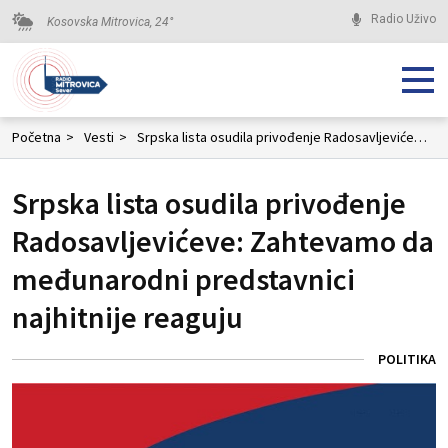
Radio Uživo
Kosovska Mitrovica,
24
°
Početna
>
Vesti
>
Srpska lista osudila privođenje Radosavljevićeve: Zahtevamo da međunarodni predstavnici najhitnije reaguju
Srpska lista osudila privođenje
Radosavljevićeve: Zahtevamo da
međunarodni predstavnici
najhitnije reaguju
POLITIKA