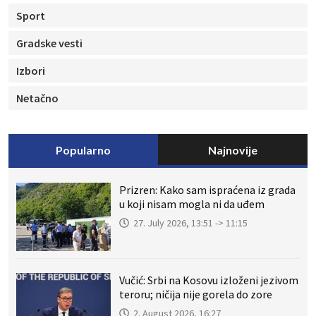
Sport
Gradske vesti
Izbori
Netačno
Popularno
Najnovije
Prizren: Kako sam ispraćena iz grada
u koji nisam mogla ni da uđem
27. July 2026, 13:51 -> 11:15
Vučić: Srbi na Kosovu izloženi jezivom
teroru; ničija nije gorela do zore
2. August 2026, 16:27