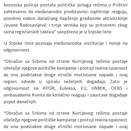
kosovska policija postala politička poluga režima u Prištini
zahtevamo da međunarodni predstavnici najhitnije reaguju,
posebno nakon današnjeg hapšenja građanske aktivistkinje
Jovane Radosavljević i troje vernika koji su pritvoreni zbog
rama registarskih tablica” saopšteno je iz Srpske liste.
Iz Srpske liste pozivaju međunarodne institucije i misije na
odgovornost.
“Obračun sa Srbima od strane Kurtijevog režima postaje
obeležje njegove političke kampanje i postoji realna opasnost
da ona podstakne druge etnički motivisane napade i ovaj
region odvede u spiralu neželjnih događaja. Zato je
odgovornost na KFOR, Euleksa, EU, UNMIK, OEBS i
ambasadama Kvinte da konačno reaguju i zaustave događaje
poput današnjih.
“Obračun sa Srbima od strane Kurtijevog režima postaje
obeležje njegove političke kampanje i postoji realna opasnost
da ona podstakne druge etnički motivisane napade i ovaj