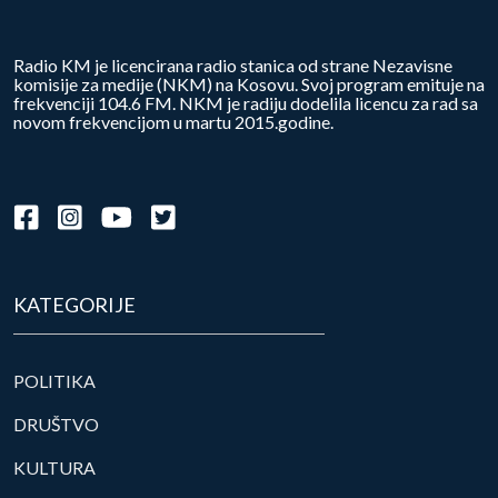
Radio KM je licencirana radio stanica od strane Nezavisne
komisije za medije (NKM) na Kosovu. Svoj program emituje na
frekvenciji 104.6 FM. NKM je radiju dodelila licencu za rad sa
novom frekvencijom u martu 2015.godine.
KATEGORIJE
POLITIKA
DRUŠTVO
KULTURA