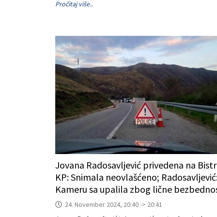
Pročitaj više..
Jovana Radosavljević privedena na Bistri
KP: Snimala neovlašćeno; Radosavljević
Kameru sa upalila zbog lične bezbednos
24. November 2024, 20:40 -> 20:41