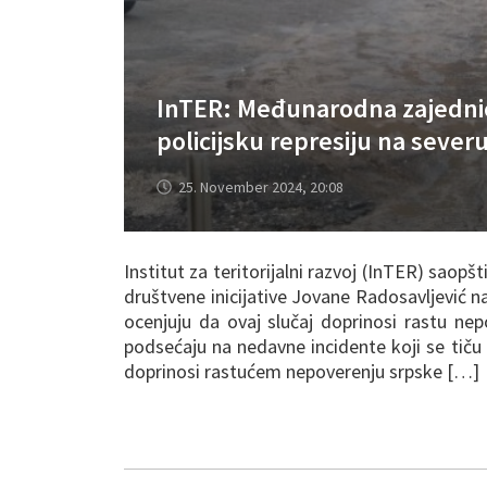
InTER: Međunarodna zajednica
policijsku represiju na sever
25. November 2024, 20:08
Institut za teritorijalni razvoj (InTER) saopš
društvene inicijative Jovane Radosavljević n
ocenjuju da ovaj slučaj doprinosi rastu ne
podsećaju na nedavne incidente koji se tiču 
doprinosi rastućem nepoverenju srpske […]