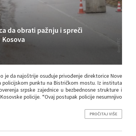
 da obrati pažnju i spreči
u Kosova
tio je da najoštrije osuđuje privođenje direktorice Nove
a policijskom punktu na Bistričkom mostu. Iz instituta
poverenja srpske zajednice u bezbednosne strukture i
Kosovske policije. “Ovaj postupak policije nesumnjivo
PROČITAJ VIŠE