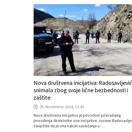
Nova društvena inicijativa: Radosavljević
snimala zbog svoje lične bezbednosti i
zaštite
25. November 2024, 15:41
Nova društvena inicijativa je povodom jučerašnjeg
privođenja direktorke ove inicijative Jovane Radosavlje
saopštila da je ona nakon saslušanja u...