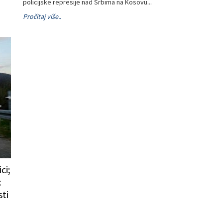
policijske represije nad Srbima na Kosovu...
Pročitaj više..
ci;
:
ti