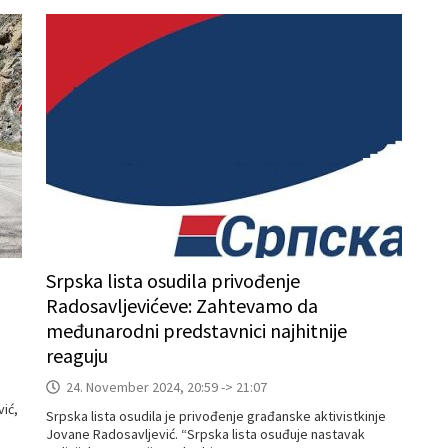
Srpska lista osudila privođenje
Radosavljevićeve: Zahtevamo da
međunarodni predstavnici najhitnije
reaguju
24. November 2024, 20:59 -> 21:07
vić,
Srpska lista osudila je privođenje građanske aktivistkinje
Jovane Radosavljević. “Srpska lista osuđuje nastavak