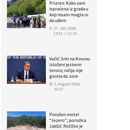
Prizren: Kako sam
ispraćena iz grada u
koji nisam mogla ni
da uđem
27. July 2026,
13:51 -> 11:15
Vučić: Srbi na Kosovu
izloženi jezivom
teroru; ničija nije
gorela do zore
2. August 2026,
16:27
Porušen motel
“Jezero”; porodica
Jakšić: Ročište je