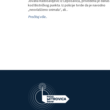
Jovana Radosavljević iz Leposavića, privedena je danas
kod Bistričkog punkta. Iz policije tvrde da je navodno
„neovlašćeno snimala“, ali...
Pročitaj više..