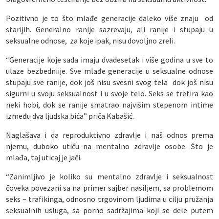
Pozitivno je to što mlađe generacije daleko više znaju od
starijih. Generalno ranije sazrevaju, ali ranije i stupaju u
seksualne odnose, za koje ipak, nisu dovoljno zreli.
“Generacije koje sada imaju dvadesetak i više godina u sve to
ulaze bezbedniije. Sve mlađe generacije u seksualne odnose
stupaju sve ranije, dok još nisu svesni svog tela dok još nisu
sigurni u svoju seksualnost i u svoje telo. Seks se tretira kao
neki hobi, dok se ranije smatrao najvišim stepenom intime
između dva ljudska bića” priča Kabašić.
Naglašava i da reproduktivno zdravlje i naš odnos prema
njemu, duboko utiču na mentalno zdravlje osobe. Što je
mlađa, taj uticaj je jači.
“Zanimljivo je koliko su mentalno zdravlje i seksualnost
čoveka povezani sa na primer sajber nasiljem, sa problemom
seks – trafikinga, odnosno trgovinom ljudima u cilju pružanja
seksualnih usluga, sa porno sadržajima koji se dele putem