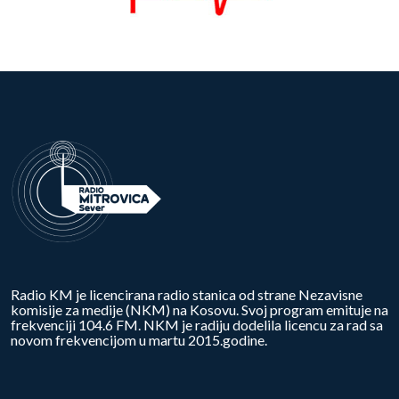
Radio KM je licencirana radio stanica od strane Nezavisne
komisije za medije (NKM) na Kosovu. Svoj program emituje na
frekvenciji 104.6 FM. NKM je radiju dodelila licencu za rad sa
novom frekvencijom u martu 2015.godine.