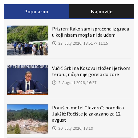
Popularno
Najnovije
Prizren: Kako sam ispraćena iz grada
u koji nisam mogla ni da uđem
27. July 2026, 13:51 -> 11:15
Vučić: Srbi na Kosovu izloženi jezivom
teroru; ničija nije gorela do zore
2. August 2026, 16:27
Porušen motel “Jezero”; porodica
Jakšić: Ročište je zakazano za 12.
avgust
30. July 2026, 13:19