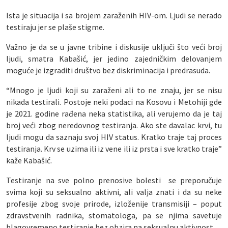
Ista je situacija i sa brojem zaraženih HIV-om. Ljudi se nerado
testiraju jer se plaše stigme.
Važno je da se u javne tribine i diskusije uključi što veći broj
ljudi, smatra Kabašić, jer jedino zajedničkim delovanjem
moguće je izgraditi društvo bez diskriminacija i predrasuda.
“Mnogo je ljudi koji su zaraženi ali to ne znaju, jer se nisu
nikada testirali. Postoje neki podaci na Kosovu i Metohiji gde
je 2021. godine rađena neka statistika, ali verujemo da je taj
broj veći zbog neredovnog testiranja. Ako ste davalac krvi, tu
ljudi mogu da saznaju svoj HIV status. Kratko traje taj proces
testiranja. Krv se uzima ili iz vene ili iz prsta i sve kratko traje”
kaže Kabašić.
Testiranje na sve polno prenosive bolesti se preporučuje
svima koji su seksualno aktivni, ali valja znati i da su neke
profesije zbog svoje prirode, izloženije transmisiji – poput
zdravstvenih radnika, stomatologa, pa se njima savetuje
blagovremeno testiranje bez obzira na seksualnu aktivnost.