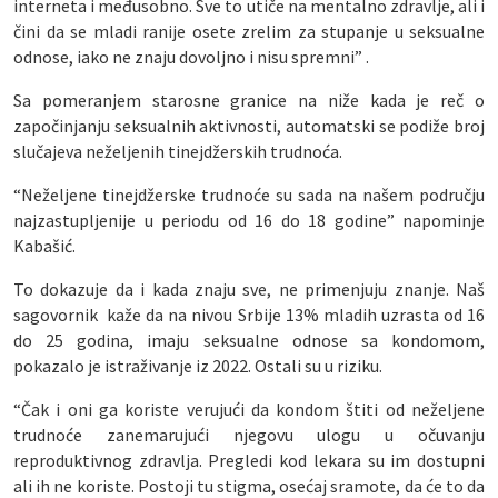
interneta i međusobno. Sve to utiče na mentalno zdravlje, ali i
čini da se mladi ranije osete zrelim za stupanje u seksualne
odnose, iako ne znaju dovoljno i nisu spremni” .
Sa pomeranjem starosne granice na niže kada je reč o
započinjanju seksualnih aktivnosti, automatski se podiže broj
slučajeva neželjenih tinejdžerskih trudnoća.
“Neželjene tinejdžerske trudnoće su sada na našem području
najzastupljenije u periodu od 16 do 18 godine” napominje
Kabašić.
To dokazuje da i kada znaju sve, ne primenjuju znanje. Naš
sagovornik kaže da na nivou Srbije 13% mladih uzrasta od 16
do 25 godina, imaju seksualne odnose sa kondomom,
pokazalo je istraživanje iz 2022. Ostali su u riziku.
“Čak i oni ga koriste verujući da kondom štiti od neželjene
trudnoće zanemarujući njegovu ulogu u očuvanju
reproduktivnog zdravlja. Pregledi kod lekara su im dostupni
ali ih ne koriste. Postoji tu stigma, osećaj sramote, da će to da