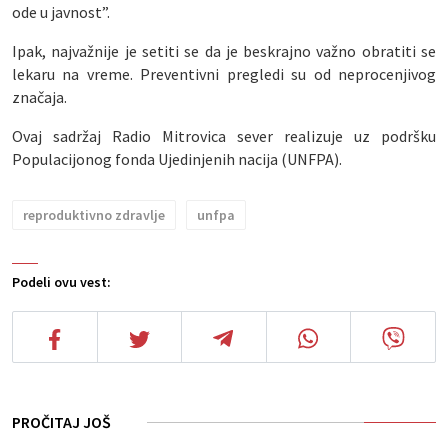
ode u javnost”.
Ipak, najvažnije je setiti se da je beskrajno važno obratiti se
lekaru na vreme. Preventivni pregledi su od neprocenjivog
značaja.
Ovaj sadržaj Radio Mitrovica sever realizuje uz podršku
Populacijonog fonda Ujedinjenih nacija (UNFPA).
reproduktivno zdravlje
unfpa
Podeli ovu vest:
PROČITAJ JOŠ