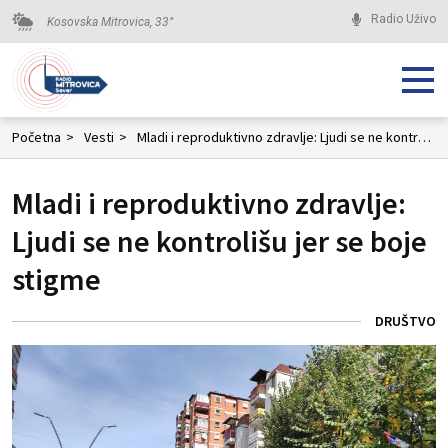
Radio Uživo
Kosovska Mitrovica,
33
°
Početna
>
Vesti
>
Mladi i reproduktivno zdravlje: Ljudi se ne kontrolišu jer se boje stigme
Mladi i reproduktivno zdravlje:
Ljudi se ne kontrolišu jer se boje
stigme
DRUŠTVO