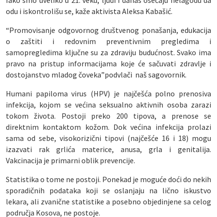
Iako smo uveliko u 21. veku, ljudi i danas osećaju nelagodu da
odu i iskontrolišu se, kaže aktivista Aleksa Kabašić.
“Promovisanje odgovornog društvenog ponašanja, edukacija
o zaštiti i redovnim preventivnim pregledima i
samopregledima ključne su za zdraviju budućnost. Svako ima
pravo na pristup informacijama koje će sačuvati zdravlje i
dostojanstvo mladog čoveka”podvlači naš sagovornik.
Humani papiloma virus (HPV) je najčešća polno prenosiva
infekcija, kojom se većina seksualno aktivnih osoba zarazi
tokom života. Postoji preko 200 tipova, a prenose se
direktnim kontaktom kožom. Dok većina infekcija prolazi
sama od sebe, visokorizični tipovi (najčešće 16 i 18) mogu
izazvati rak grlića materice, anusa, grla i genitalija.
Vakcinacija je primarni oblik prevencije.
Statistika o tome ne postoji. Ponekad je moguće doći do nekih
sporadičnih podataka koji se oslanjaju na lično iskustvo
lekara, ali zvanične statistike a posebno objedinjene sa celog
područja Kosova, ne postoje.