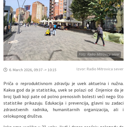
Foto: Radio Mitrovica sever
Izvor: Radio Mitrovica sever
6. March 2026, 09:37 -> 10:15
Priča o reproduktivnom zdravlju je uvek aktuelna i nužna.
Kakva god da je statistika, uvek se polazi od činjenice da je
broj ljudi koji pate od polno prenosivih bolesti veći nego što
statistike prikazuju. Edukacija i prevencija, glavni su zadaci
zdravstvenih radnika, humanitarnih organizacija, ali i
celokupnog društva.