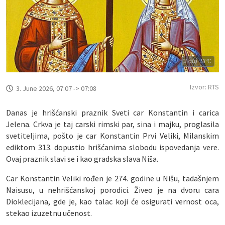
Foto: SPC
Izvor: RTS
3. June 2026, 07:07 -> 07:08
Danas je hrišćanski praznik Sveti car Konstantin i carica
Jelena. Crkva je taj carski rimski par, sina i majku, proglasila
svetiteljima, pošto je car Konstantin Prvi Veliki, Milanskim
ediktom 313. dopustio hrišćanima slobodu ispovedanja vere.
Ovaj praznik slavi se i kao gradska slava Niša.
Car Konstantin Veliki rođen je 274. godine u Nišu, tadašnjem
Naisusu, u nehrišćanskoj porodici. Živeo je na dvoru cara
Dioklecijana, gde je, kao talac koji će osigurati vernost oca,
stekao izuzetnu učenost.