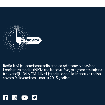
Radio KM je licencirana radio stanica od strane Nezavisne
komisije za medije (NKM) na Kosovu. Svoj program emituje na
frekvenciji 104.6 FM. NKM je radiju dodelila licencu za rad sa
novom frekvencijom u martu 2015.godine.