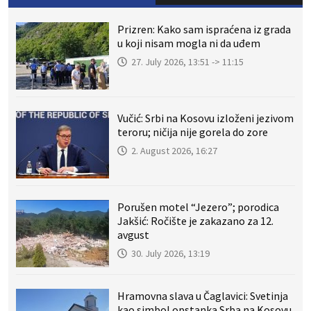
Prizren: Kako sam ispraćena iz grada
u koji nisam mogla ni da uđem
27. July 2026, 13:51 -> 11:15
Vučić: Srbi na Kosovu izloženi jezivom
teroru; ničija nije gorela do zore
2. August 2026, 16:27
Porušen motel “Jezero”; porodica
Jakšić: Ročište je zakazano za 12.
avgust
30. July 2026, 13:19
Hramovna slava u Čaglavici: Svetinja
kao simbol opstanka Srba na Kosovu