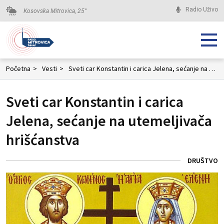
Radio Uživo
Kosovska Mitrovica,
25
°
Početna
>
Vesti
>
Sveti car Konstantin i carica Jelena, sećanje na utemeljivača hrišćanstva
Sveti car Konstantin i carica
Jelena, sećanje na utemeljivača
hrišćanstva
DRUŠTVO