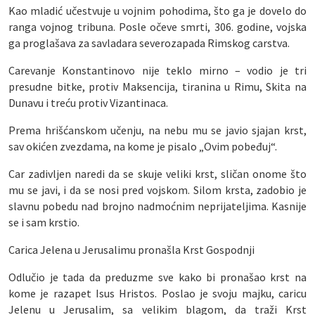
Kao mladić učestvuje u vojnim pohodima, što ga je dovelo do
ranga vojnog tribuna. Posle očeve smrti, 306. godine, vojska
ga proglašava za savladara severozapada Rimskog carstva.
Carevanje Konstantinovo nije teklo mirno – vodio je tri
presudne bitke, protiv Maksencija, tiranina u Rimu, Skita na
Dunavu i treću protiv Vizantinaca.
Prema hrišćanskom učenju, na nebu mu se javio sjajan krst,
sav okićen zvezdama, na kome je pisalo „Ovim pobeđuj“.
Car zadivljen naredi da se skuje veliki krst, sličan onome što
mu se javi, i da se nosi pred vojskom. Silom krsta, zadobio je
slavnu pobedu nad brojno nadmoćnim neprijateljima. Kasnije
se i sam krstio.
Carica Jelena u Jerusalimu pronašla Krst Gospodnji
Odlučio je tada da preduzme sve kako bi pronašao krst na
kome je razapet Isus Hristos. Poslao je svoju majku, caricu
Jelenu u Jerusalim, sa velikim blagom, da traži Krst