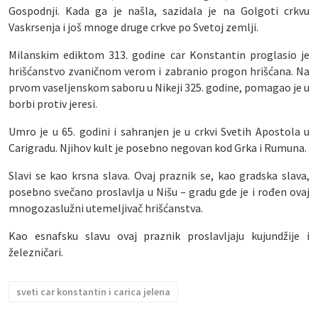
Gospodnji. Kada ga je našla, sazidala je na Golgoti crkvu
Vaskrsenja i još mnoge druge crkve po Svetoj zemlji.
Milanskim ediktom 313. godine car Konstantin proglasio je
hrišćanstvo zvaničnom verom i zabranio progon hrišćana. Na
prvom vaseljenskom saboru u Nikeji 325. godine, pomagao je u
borbi protiv jeresi.
Umro je u 65. godini i sahranjen je u crkvi Svetih Apostola u
Carigradu. Njihov kult je posebno negovan kod Grka i Rumuna.
Slavi se kao krsna slava. Ovaj praznik se, kao gradska slava,
posebno svečano proslavlja u Nišu – gradu gde je i rođen ovaj
mnogozaslužni utemeljivač hrišćanstva.
Kao esnafsku slavu ovaj praznik proslavljaju kujundžije i
železničari.
sveti car konstantin i carica jelena