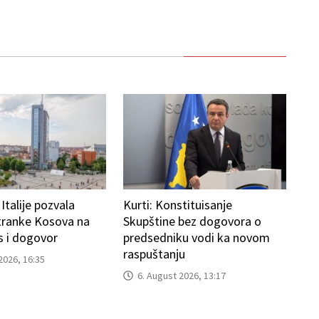
talije pozvala
Kurti: Konstituisanje
stranke Kosova na
Skupštine bez dogovora o
 i dogovor
predsedniku vodi ka novom
raspuštanju
2026, 16:35
6. August 2026, 13:17