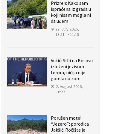
Prizren: Kako sam
ispraćena iz grada u
koji nisam mogla ni
da uđem
27. July 2026,
13:51 -> 11:15
Vučić: Srbi na Kosovu
izloženi jezivom
teroru; ničija nije
gorela do zore
2. August 2026,
16:27
Porušen motel
“Jezero”; porodica
Jakšić: Ročište je