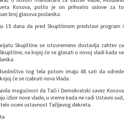
veta Kosova, pošto je on prihvatio uslove za to
an broj glasova poslanika.
ju 15 dana da pred Skupštinom predstavi program i
rijatu Skupštine se istovremeno dostavlja zahtev za
kupštine, na kojoj će se glasati o novoj vladi kada se
lanika.
dsedništvo tog tela potom imaju 48 sati da odrede
ojoj će se izabrati nova Vlada.
javila mogućnost da Tači i Demokratski savez Kosova
u izbor nove vlade, u vreme kada ne radi Ustavni sud,
telo oceni ustavnost Tačijevog dekreta.
eta