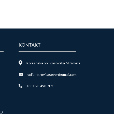
KONTAKT
Kolašinska bb, Kosovska Mitrovica
radiomitrovicasever@gmail.com
+381 28 498 702
VO