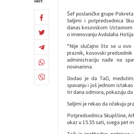
vest:
Šef poslaničke grupe Pokreta
Seljimi i potpredsednica Sku
danas kosovskom Ustavnom su
o imenovanju Avdulaha Hotija
“Nije slučajno što se u ovo 
praznik, kosovski predsednik
administraciju nađe na spa
novinarima.
Dodao je da Tači, međutim
spavanju i još jednom istakao 
tri dana odmora, pokazuju da
Seljimi je rekao da očekuju p
Potpredsednica Skupštine, Arbe
ukaz u 15.55 sati, svega pet 
Tači je prethodno potpisao