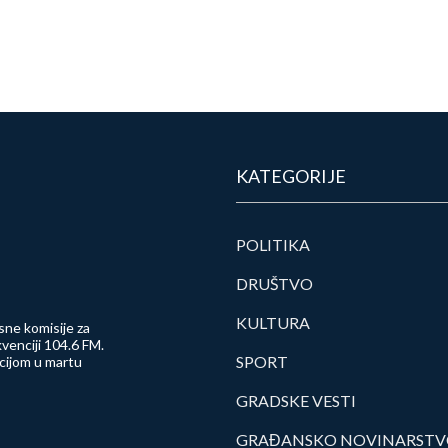
KATEGORIJE
POLITIKA
DRUŠTVO
KULTURA
sne komisije za
venciji 104.6 FM.
SPORT
ncijom u martu
GRADSKE VESTI
GRAĐANSKO NOVINARST