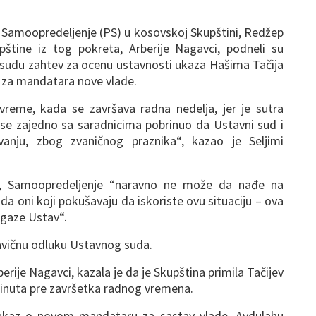
 Samoopredeljenje (PS) u kosovskoj Skupštini, Redžep
pštine iz tog pokreta, Arberije Nagavci, podneli su
du zahtev za ocenu ustavnosti ukaza Hašima Tačija
 za mandatara nove vlade.
vreme, kada se završava radna nedelja, jer je sutra
 se zajedno sa saradnicima pobrinuo da Ustavni sud i
vanju, zbog zvaničnog praznika“, kazao je Seljimi
, Samoopredeljenje “naravno ne može da nađe na
da oni koji pokušavaju da iskoriste ovu situaciju – ova
 gaze Ustav“.
ravičnu odluku Ustavnog suda.
rije Nagavci, kazala je da je Skupština primila Tačijev
minuta pre završetka radnog vremena.
 ukaz o novom mandataru za sastav vlade, Avdulahu