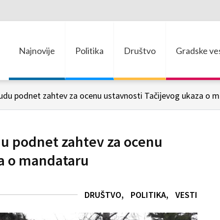
Najnovije
Politika
Društvo
Gradske ves
u podnet zahtev za ocenu ustavnosti Tačijevog ukaza o 
 podnet zahtev za ocenu
za o mandataru
DRUŠTVO
POLITIKA
VESTI