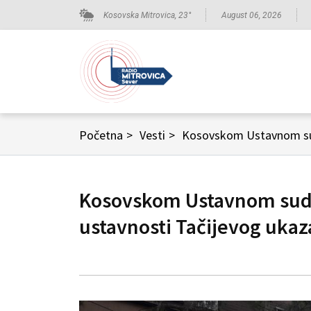
Kosovska Mitrovica,
23
°
August 06, 2026
Početna
>
Vesti
>
Kosovskom Ustavnom sud
Kosovskom Ustavnom sudu
ustavnosti Tačijevog uka