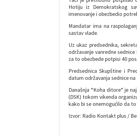
Hotiju iz Demokratskog sa
imenovanje i obezbedio potreb
Mandatar ima na raspolagan
sastav vlade.
Uz ukaz predsednika, sekreta
održavanje vanredne sednice S
za to obezbede potpisi 40 pos
Predsednica Skupštine i Pre
datum održavanja sednice na k
Današnja “Koha ditore“ je na
(DSK) tokom vikenda organizuj
kako bi se onemogućilo da to 
Izvor: Radio Kontakt plus / B