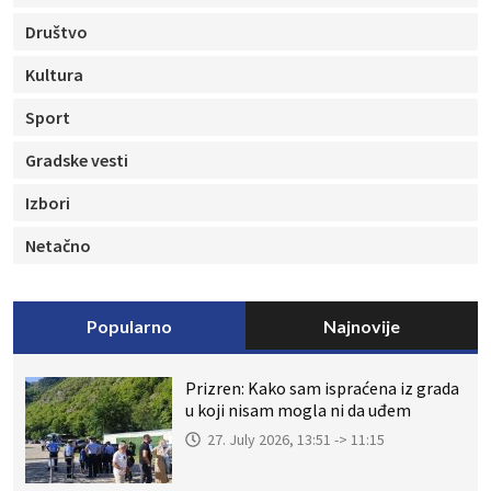
Društvo
Kultura
Sport
Gradske vesti
Izbori
Netačno
Popularno
Najnovije
Prizren: Kako sam ispraćena iz grada
u koji nisam mogla ni da uđem
27. July 2026, 13:51 -> 11:15