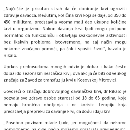
„Najčešće je prisutan strah da će doniranje krvi ugroziti
zdravlje davaoca. Međutim, količina krvi koja se daje, od 350 do
450 mililitara, predstavlja veoma mali deo ukupne količine
krvi u organizmu. Nakon davanja krvi ljudi mogu potpuno
normalno da funkcionišu i obavljaju svakodnevne aktivnosti
bez ikakvih problema. Istovremeno, na taj način mogu
nekome značajno pomoći, pa čak i spasiti život“, kazala je
Rikalo.
Uprkos predrasudama mnogih odziv je dobar i kako često
dolazi do sezonskih nestašica krvi, ova akcija će biti od velikog
značaja za Zavod za transfuziju krvi u Kosovskoj Mitrovici.
Govoreći o značaju dobrovoljnog davalaštva krvi, dr Rikalo je
pozvala sve zdrave osobe starosti od 18 do 65 godina, koje
nemaju hronična oboljenja i ne koriste terapiju koja
predstavlja prepreku za davanje krvi, da dođu i daju krv.
„Posebno pozivam mlade ljude, jer mogućnost da nekome
pomognemo na ovaj način možemo smatrati privilegijom“,