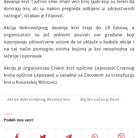
davanja krvi. I jutros smo imali veći broj ljudi koji su želeli da
doniraju krv, ali su nakon pregleda odbijeni iz zdravstvenih
razloga“, istakao je Filipović.
Akcija dobrovoljnog davanja krvi traje do 14 časova, a
organizatori su još jednom pozvali sve građane koji
ispunjavaju zdravstvene uslove da se uključe u buduće akcije i
na taj način pomognu onima kojima je krv neophodna za
lečenje i oporavak.
Akciju je organizovao Crveni krst opštine Leposavić Crvenog
krsta opštine Leposavić u saradnji sa Zavodom za transfuziju
krvi u Kosovskoj Mitrovici.
akcija dobrovoljnog davanja krvi
daj krv sačuvaj život
Podeli ovu vest: