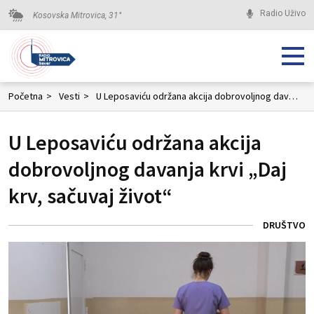
Radio Uživo
Kosovska Mitrovica,
31
°
Početna
>
Vesti
>
U Leposaviću održana akcija dobrovoljnog davanja krvi „Daj krv, sačuvaj život“
U Leposaviću održana akcija
dobrovoljnog davanja krvi „Daj
krv, sačuvaj život“
DRUŠTVO