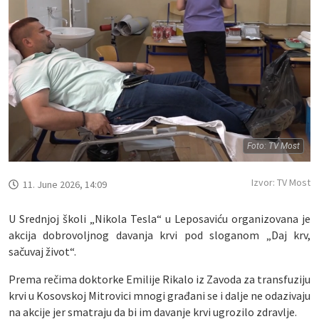
Foto: TV Most
Izvor: TV Most
11. June 2026, 14:09
U Srednjoj školi „Nikola Tesla“ u Leposaviću organizovana je
akcija dobrovoljnog davanja krvi pod sloganom „Daj krv,
sačuvaj život“.
Prema rečima doktorke Emilije Rikalo iz Zavoda za transfuziju
krvi u Kosovskoj Mitrovici mnogi građani se i dalje ne odazivaju
na akcije jer smatraju da bi im davanje krvi ugrozilo zdravlje.