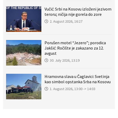
Vučić: Srbi na Kosovu izloženi jezivom
teroru; ničija nije gorela do zore
2. August 2026, 16:27
Porušen motel “Jezero”; porodica
Jakšić: Ročište je zakazano za 12.
avgust
30. July 2026, 13:19
Hramovna slava u Čaglavici: Svetinja
kao simbol opstanka Srba na Kosovu
1. August 2026, 13:00 -> 14:03