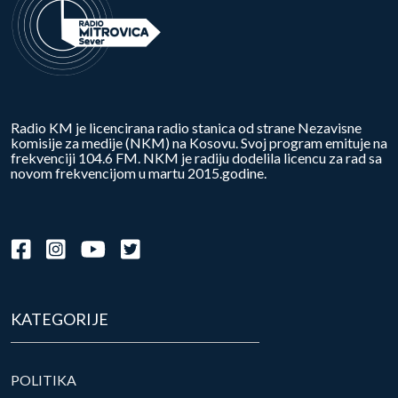
Radio KM je licencirana radio stanica od strane Nezavisne
komisije za medije (NKM) na Kosovu. Svoj program emituje na
frekvenciji 104.6 FM. NKM je radiju dodelila licencu za rad sa
novom frekvencijom u martu 2015.godine.
KATEGORIJE
POLITIKA