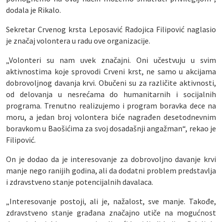
dodala je Rikalo.
Sekretar Crvenog krsta Leposavić Radojica Filipović naglasio
je značaj volontera u radu ove organizacije.
„Volonteri su nam uvek značajni. Oni učestvuju u svim
aktivnostima koje sprovodi Crveni krst, ne samo u akcijama
dobrovoljnog davanja krvi. Obučeni su za različite aktivnosti,
od delovanja u nesrećama do humanitarnih i socijalnih
programa. Trenutno realizujemo i program boravka dece na
moru, a jedan broj volontera biće nagrađen desetodnevnim
boravkom u Baošićima za svoj dosadašnji angažman“, rekao je
Filipović.
On je dodao da je interesovanje za dobrovoljno davanje krvi
manje nego ranijih godina, ali da dodatni problem predstavlja
i zdravstveno stanje potencijalnih davalaca.
„Interesovanje postoji, ali je, nažalost, sve manje. Takođe,
zdravstveno stanje građana značajno utiče na mogućnost