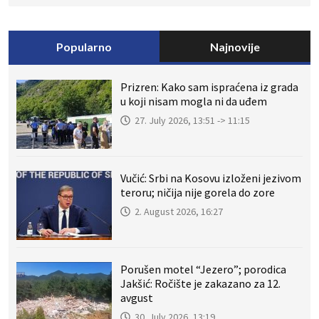
Popularno
Najnovije
Prizren: Kako sam ispraćena iz grada
u koji nisam mogla ni da uđem
27. July 2026, 13:51 -> 11:15
Vučić: Srbi na Kosovu izloženi jezivom
teroru; ničija nije gorela do zore
2. August 2026, 16:27
Porušen motel “Jezero”; porodica
Jakšić: Ročište je zakazano za 12.
avgust
30. July 2026, 13:19