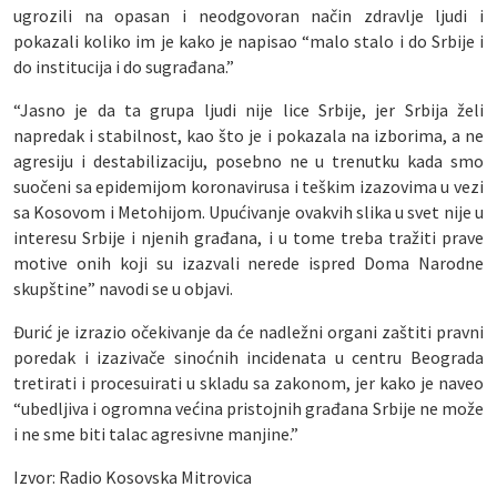
ugrozili na opasan i neodgovoran način zdravlje ljudi i
pokazali koliko im je kako je napisao “malo stalo i do Srbije i
do institucija i do sugrađana.”
“Jasno je da ta grupa ljudi nije lice Srbije, jer Srbija želi
napredak i stabilnost, kao što je i pokazala na izborima, a ne
agresiju i destabilizaciju, posebno ne u trenutku kada smo
suočeni sa epidemijom koronavirusa i teškim izazovima u vezi
sa Kosovom i Metohijom. Upućivanje ovakvih slika u svet nije u
interesu Srbije i njenih građana, i u tome treba tražiti prave
motive onih koji su izazvali nerede ispred Doma Narodne
skupštine” navodi se u objavi.
Đurić je izrazio očekivanje da će nadležni organi zaštiti pravni
poredak i izazivače sinoćnih incidenata u centru Beograda
tretirati i procesuirati u skladu sa zakonom, jer kako je naveo
“ubedljiva i ogromna većina pristojnih građana Srbije ne može
i ne sme biti talac agresivne manjine.”
Izvor: Radio Kosovska Mitrovica