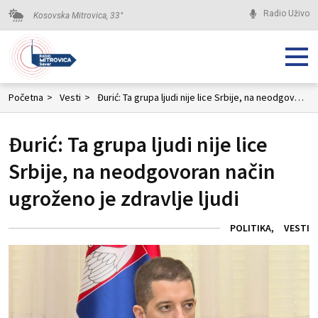
Radio Uživo
Kosovska Mitrovica,
33
°
Početna
>
Vesti
>
Đurić: Ta grupa ljudi nije lice Srbije, na neodgovoran način ugroženo je zdravlje ljudi
Đurić: Ta grupa ljudi nije lice
Srbije, na neodgovoran način
ugroženo je zdravlje ljudi
POLITIKA
VESTI