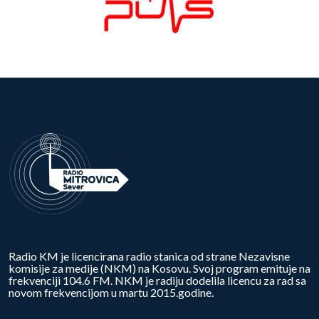
Radio KM je licencirana radio stanica od strane Nezavisne
komisije za medije (NKM) na Kosovu. Svoj program emituje na
frekvenciji 104.6 FM. NKM je radiju dodelila licencu za rad sa
novom frekvencijom u martu 2015.godine.