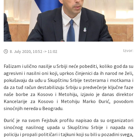
Izvor:
8. July 2020, 10:52 -> 11:02
Fašizam i ulično nasilje u Srbiji neće pobediti, koliko god da su
agresivni i nasilni oni koji, uprkos činjenici da ih narod ne želi,
pokušavaju da uđu u Skupštinu Srbije testerama i motkama i
da za tuđ račun destabilizuju Srbiju u predvečerje ključne faze
naše borbe za Kosovo i Metohiju, izjavio je danas direktor
Kancelarije za Kosovo i Metohiju Marko Đurić, povodom
sinoćnjih nereda u Beogradu.
Đurić je na svom Fejsbuk profilu napisao da su organizatori
sinoćnog nasilnog upada u Skupštinu Srbije i napada na
policiju i propali političari i tajkuni koji su bili u pozadini svega,