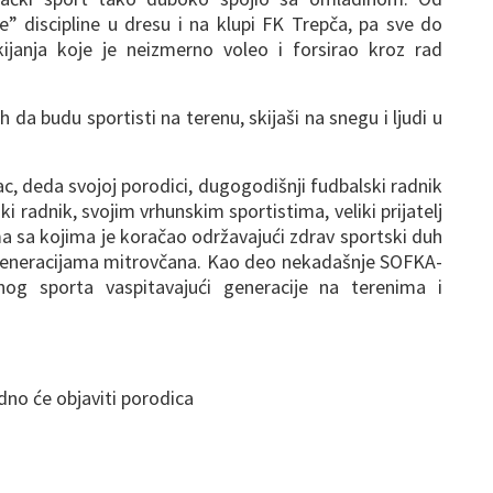
e” discipline u dresu i na klupi FK Trepča, pa sve do
kijanja koje je neizmerno voleo i forsirao kroz rad
ih da budu sportisti na terenu, skijaši na snegu i ljudi u
c, deda svojoj porodici, dugogodišnji fudbalski radnik
ki radnik, svojim vrhunskim sportistima, veliki prijatelj
ma sa kojima je koračao održavajući zdrav sportski duh
 generacijama mitrovčana. Kao deo nekadašnje SOFKA-
alnog sporta vaspitavajući generacije na terenima i
no će objaviti porodica