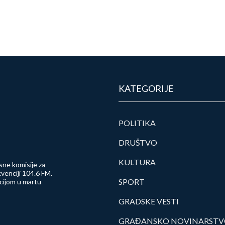
KATEGORIJE
POLITIKA
DRUŠTVO
KULTURA
sne komisije za
venciji 104.6 FM.
SPORT
ncijom u martu
GRADSKE VESTI
GRAĐANSKO NOVINARST