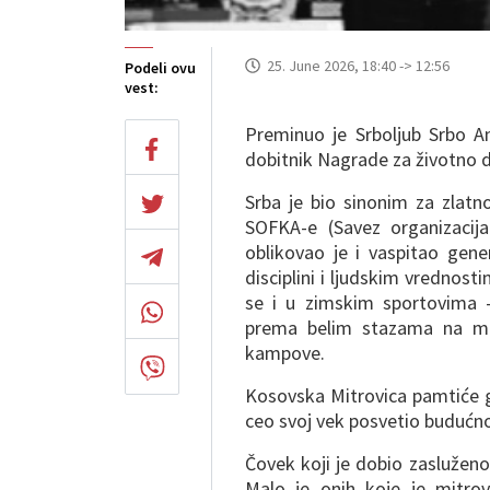
25. June 2026, 18:40 -> 12:56
Podeli ovu
vest:
Preminuo je Srboljub Srbo An
dobitnik Nagrade za životno d
Srba je bio sinonim za zlat
SOFKA-e (Savez organizacij
oblikovao je i vaspitao gene
disciplini i ljudskim vrednost
se i u zimskim sportovima – b
prema belim stazama na mn
kampove.
Kosovska Mitrovica pamtiće g
ceo svoj vek posvetio budućno
Čovek koji je dobio zasluženo
Malo je onih koje je mitro