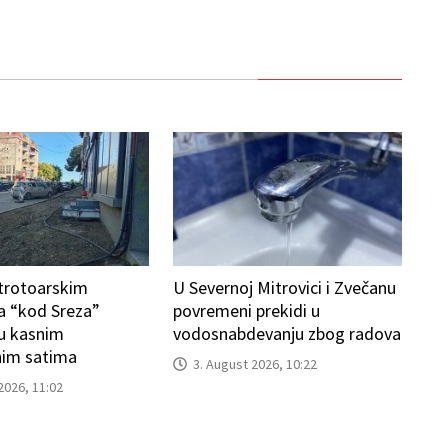
trotoarskim
U Severnoj Mitrovici i Zvečanu
a “kod Sreza”
povremeni prekidi u
u kasnim
vodosnabdevanju zbog radova
im satima
3. August 2026, 10:22
2026, 11:02