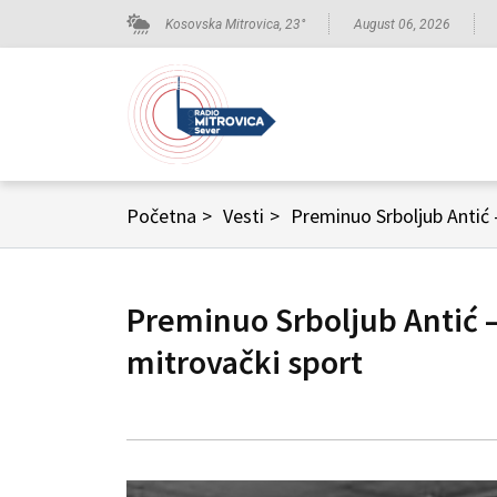
Kosovska Mitrovica,
23
°
August 06, 2026
Početna
>
Vesti
>
Preminuo Srboljub Antić 
Preminuo Srboljub Antić –
mitrovački sport