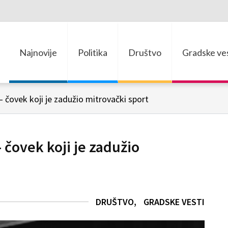
Najnovije
Politika
Društvo
Gradske ves
– čovek koji je zadužio mitrovački sport
 čovek koji je zadužio
DRUŠTVO
GRADSKE VESTI