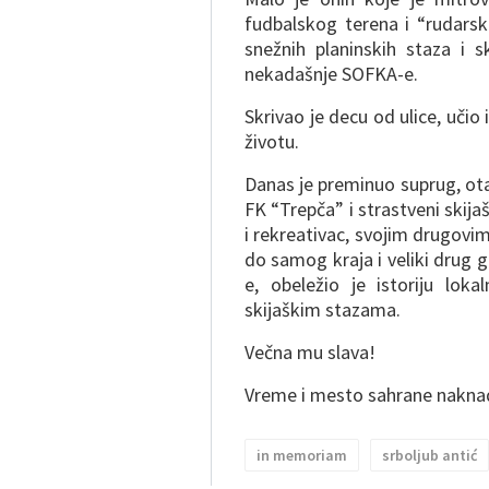
fudbalskog terena i “rudarsk
snežnih planinskih staza i s
nekadašnje SOFKA-e.
Skrivao je decu od ulice, učio 
životu.
Danas je preminuo suprug, ota
FK “Trepča” i strastveni skijaš
i rekreativac, svojim drugovi
do samog kraja i veliki drug
e, obeležio je istoriju lok
skijaškim stazama.
Večna mu slava!
Vreme i mesto sahrane naknad
in memoriam
srboljub antić