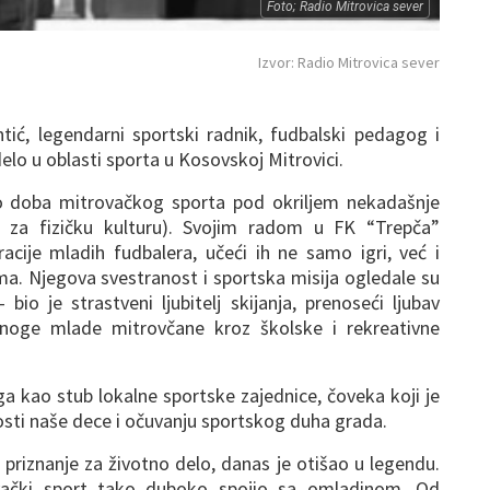
Foto; Radio Mitrovica sever
Izvor: Radio Mitrovica sever
tić, legendarni sportski radnik, fudbalski pedagog i
elo u oblasti sporta u Kosovskoj Mitrovici.
no doba mitrovačkog sporta pod okriljem nekadašnje
a za fizičku kulturu). Svojim radom u FK “Trepča”
racije mladih fudbalera, učeći ih ne samo igri, već i
ima. Njegova svestranost i sportska misija ogledale su
io je strastveni ljubitelj skijanja, prenoseći ljubav
oge mlade mitrovčane kroz školske i rekreativne
a kao stub lokalne sportske zajednice, čoveka koji je
sti naše dece i očuvanju sportskog duha grada.
 priznanje za životno delo, danas je otišao u legendu.
vački sport tako duboko spojio sa omladinom. Od