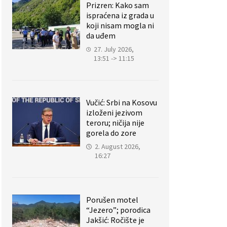
Prizren: Kako sam
ispraćena iz grada u
koji nisam mogla ni
da uđem
27. July 2026,
13:51 -> 11:15
Vučić: Srbi na Kosovu
izloženi jezivom
teroru; ničija nije
gorela do zore
2. August 2026,
16:27
Porušen motel
“Jezero”; porodica
Jakšić: Ročište je