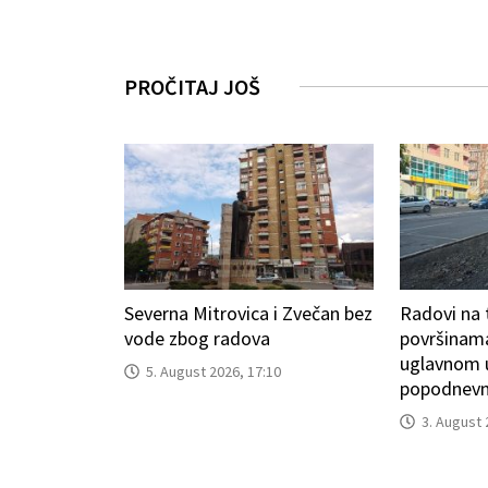
PROČITAJ JOŠ
Severna Mitrovica i Zvečan bez
Radovi na 
vode zbog radova
površinam
uglavnom 
5. August 2026, 17:10
popodnevn
3. August 