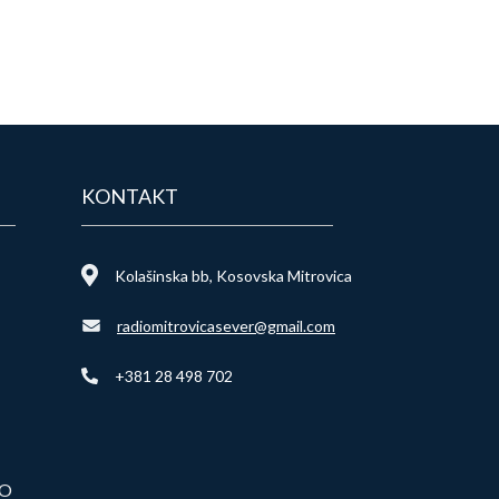
KONTAKT
Kolašinska bb, Kosovska Mitrovica
radiomitrovicasever@gmail.com
+381 28 498 702
VO