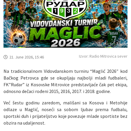
Izvor: Radio Mitrovica sever
21. June 2026, 15:46
Na tradicionalnom Vidovdanskom turniru “Maglić 2026″ kod
Bačkog Petrovca gde se okupljaju najbolji mladi fudbaleri,
FK”Rudar” iz Kosovske Mitrovice predstavljaće čak pet ekipa,
odnosno dečaci rođeni 2015, 2016, 2017. i 2018. godine.
Već šestu godinu zaredom, mališani sa Kosova i Metohije
odlaze u Maglić, noseći sa sobom ljubav prema fudbalu,
sportski duh i prijateljstvo koje povezuje mlade sportiste bez
obzira na udaljenost.