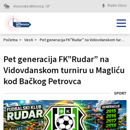
Radio Uživo
Kosovska Mitrovica,
18
°
Početna
>
Vesti
>
Pet generacija FK”Rudar” na Vidovdanskom turniru u Magliću kod Bačkog Petrovca
Pet generacija FK”Rudar” na
Vidovdanskom turniru u Magliću
kod Bačkog Petrovca
SPORT