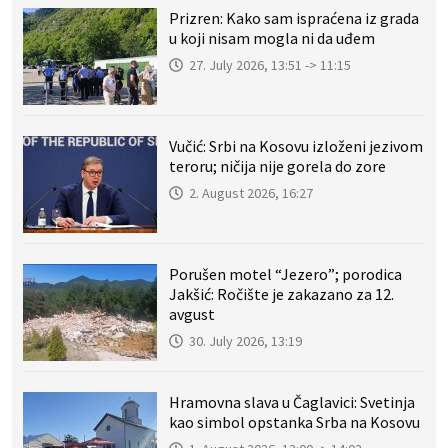
Prizren: Kako sam ispraćena iz grada
u koji nisam mogla ni da uđem
27. July 2026, 13:51 -> 11:15
Vučić: Srbi na Kosovu izloženi jezivom
teroru; ničija nije gorela do zore
2. August 2026, 16:27
Porušen motel “Jezero”; porodica
Jakšić: Ročište je zakazano za 12.
avgust
30. July 2026, 13:19
Hramovna slava u Čaglavici: Svetinja
kao simbol opstanka Srba na Kosovu