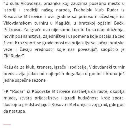
“U duhu Vidovdana, praznika koji zauzima posebno mesto u
istoriji i tradiciji našeg naroda, Fudbalski klub Rudar iz
Kosovske Mitrovice i ove godine sa ponosom učestvuje na
Vidovdanskom turniru u Magliću, u bratskoj opštini Bački
Petrovac. Za igrače ovo nije samo turnir. To su dani druženja,
novih poznanstava, zajedništva i uspomena koje ostaju za ceo
život. Kroz sport se grade mostovi prijateljstva, jačaju bratske
veze i čuvaju vrednosti koje nas povezuju”, saopštio je
FK”Rudar”.
Kažu da za klub, trenere, igrače i roditelje, Vidovdanski turnir
predstavlja jedan od najlepših događaja u godini i krunu još
jedne uspešne sezone.
FK “Rudar” iz Kosovske Mitrovice nastavlja da raste, okuplja
mlade, stvara prijateljstva i gradi budućnost kroz sport,
dostojno predstavljajući Kosovo i Metohiju i svoj grad, gde god
da nastupa.