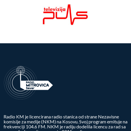
Radio KM je licencirana radio stanica od strane Nezavisne
komisije za medije (NKM) na Kosovu. Svoj program emituje na
frekvenciji 104.6 FM. NKM je radiju dodelila licencu za rad sa