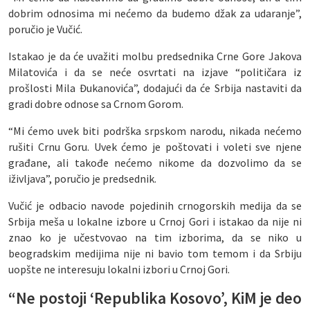
dobrim odnosima mi nećemo da budemo džak za udaranje”,
poručio je Vučić.
Istakao je da će uvažiti molbu predsednika Crne Gore Jakova
Milatovića i da se neće osvrtati na izjave “političara iz
prošlosti Mila Đukanovića”, dodajući da će Srbija nastaviti da
gradi dobre odnose sa Crnom Gorom.
“Mi ćemo uvek biti podrška srpskom narodu, nikada nećemo
rušiti Crnu Goru. Uvek ćemo je poštovati i voleti sve njene
građane, ali takođe nećemo nikome da dozvolimo da se
iživljava”, poručio je predsednik.
Vučić je odbacio navode pojedinih crnogorskih medija da se
Srbija meša u lokalne izbore u Crnoj Gori i istakao da nije ni
znao ko je učestvovao na tim izborima, da se niko u
beogradskim medijima nije ni bavio tom temom i da Srbiju
uopšte ne interesuju lokalni izbori u Crnoj Gori.
“Ne postoji ‘Republika Kosovo’, KiM je deo