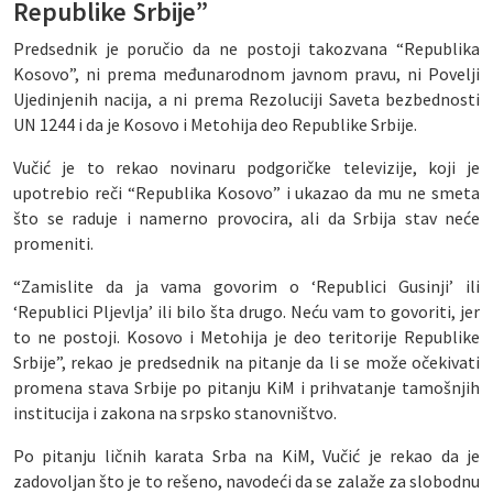
Republike Srbije”
Predsednik je poručio da ne postoji takozvana “Republika
Kosovo”, ni prema međunarodnom javnom pravu, ni Povelji
Ujedinjenih nacija, a ni prema Rezoluciji Saveta bezbednosti
UN 1244 i da je Kosovo i Metohija deo Republike Srbije.
Vučić je to rekao novinaru podgoričke televizije, koji je
upotrebio reči “Republika Kosovo” i ukazao da mu ne smeta
što se raduje i namerno provocira, ali da Srbija stav neće
promeniti.
“Zamislite da ja vama govorim o ‘Republici Gusinji’ ili
‘Republici Pljevlja’ ili bilo šta drugo. Neću vam to govoriti, jer
to ne postoji. Kosovo i Metohija je deo teritorije Republike
Srbije”, rekao je predsednik na pitanje da li se može očekivati
promena stava Srbije po pitanju KiM i prihvatanje tamošnjih
institucija i zakona na srpsko stanovništvo.
Po pitanju ličnih karata Srba na KiM, Vučić je rekao da je
zadovoljan što je to rešeno, navodeći da se zalaže za slobodnu