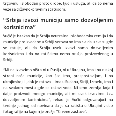
trgovinu i slobodan protok robe, ljudi i usluga, ali da to nema
veze sa državno-pravnim statusom.
“Srbija izvozi municiju samo dozvoljenim
korisnicima”
Vučić je istakao da je Srbija neutralna i slobodarska zemlja i da
municije proizvedene u Srbiji verovatno ima svuda u svetu gde
se ratuje, ali da Srbija uvek izvozi samo dozvoljenim
korisnicima i da na ratištima nema oružja proizvedenog u
Srbiji.
“Mi ne izvozimo ništa ni u Rusiju, ni u Ukrajinu, ima i na ruskoj
strani naše municije, kao što ima, pretpostavljam, i na
ukrajinskoj. I, dok je ratova – ima u Sudanu, Siriji, Izraelu, ima i
na svakom mestu gde se ratovi vode. Mi smo zemlja koja i
dalje proizvodi mnogo municije, ali mi uvek izvozimo tzv.
dozvoljenim korisnicima”, rekao je Vučić odgovarajući na
tvrdnje jednog od novinara da je sa ratišta u Ukrajini video
fotografije na kojem je oružje “Crvene zastave”.