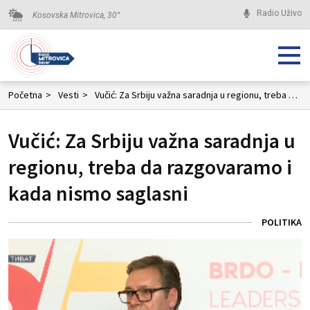
Radio Uživo
Kosovska Mitrovica,
30
°
Početna
>
Vesti
>
Vučić: Za Srbiju važna saradnja u regionu, treba da razgovaramo i kada nismo saglasni
Vučić: Za Srbiju važna saradnja u
regionu, treba da razgovaramo i
kada nismo saglasni
POLITIKA