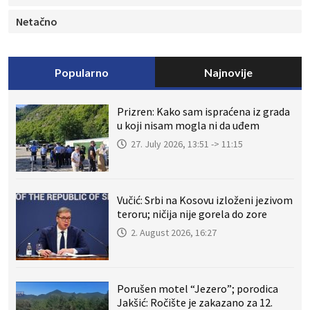
Netačno
Popularno
Najnovije
Prizren: Kako sam ispraćena iz grada
u koji nisam mogla ni da uđem
27. July 2026, 13:51 -> 11:15
Vučić: Srbi na Kosovu izloženi jezivom
teroru; ničija nije gorela do zore
2. August 2026, 16:27
Porušen motel “Jezero”; porodica
Jakšić: Ročište je zakazano za 12.