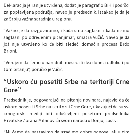
Deklaracija je ranije utvrđena, dodat je paragraf o BiH i podršci
za poplavljena područja, naveo je predsednik. Istakao je da je
za Srbiju važna saradnja u regionu.
“Važno je da razgovaramo, i kada smo saglasni i kada nismo
saglasni po određenim pitanjima“, smatra Vučić. Naveo je da
još nije utvrđeno ko će biti sledeći domaćin procesa Brdo
Brioni.
“Verujem da ćemo u narednih mesec ili dva doneti odluku i po
tom pitanju”, poručio je Vučić.
“Uskoro ću posetiti Srbe na teritoriji Crne
Gore”
Predsednik je, odgovarajući na pitanja novinara, najavio da će
uskoro posetiti Srbe na teritoriji Crne Gore, ukazujući da su svi
crnogorski mediji bili oduševljeni posetom predsednika
Hrvatske Zorana Milanovića svom narodu u Donjoj Lastvi.
“Mi ćemo da nastavimo da gradimo dobre odnose, ali u tim