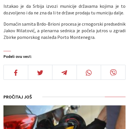
Istakao je da Srbija izvozi municije državama kojima je to
dozvoljeno i da ne zna da li te države prodaju tu municiju dalje.
Domaćin samita Brdo-Brioni procesa je crnogorski predsednik
Jakov Milatović, a plenarna sednica je počela jutros u zgradi
Zbirke pomorskog nasleđa Porto Montenegra.
Podeli ovu vest:
PROČITAJ JOŠ