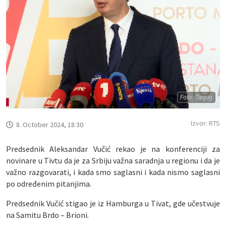
Foto: Tanjug
Izvor: RTS
8. October 2024, 18:30
Predsednik Aleksandar Vučić rekao je na konferenciji za
novinare u Tivtu da je za Srbiju važna saradnja u regionu i da je
važno razgovarati, i kada smo saglasni i kada nismo saglasni
po određenim pitanjima.
Predsednik Vučić stigao je iz Hamburga u Tivat, gde učestvuje
na Samitu Brdo – Brioni.