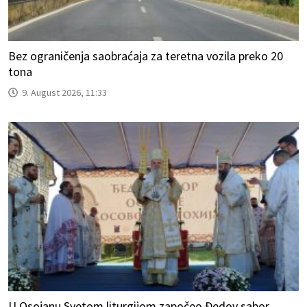
Bez ograničenja saobraćaja za teretna vozila preko 20
tona
9. August 2026, 11:33
U Osojanu Svetom liturgijom započeo Đedov sabor