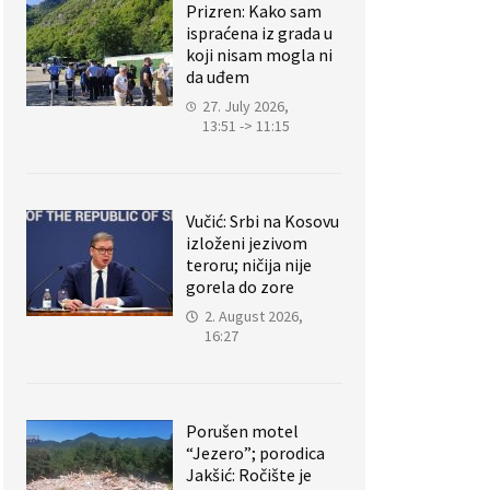
Prizren: Kako sam
ispraćena iz grada u
koji nisam mogla ni
da uđem
27. July 2026,
13:51 -> 11:15
Vučić: Srbi na Kosovu
izloženi jezivom
teroru; ničija nije
gorela do zore
2. August 2026,
16:27
Porušen motel
“Jezero”; porodica
Jakšić: Ročište je