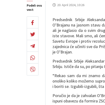
20. April 2024, 10:26
Podeli ovu
vest:
Predsednik Srbije Aleksand
O’Brajanu na jasnom stavu da
ali je naglasio da o svim drug
iste stavove. Mali smo, ali ć
Savetu Evrope i protiv rezolu
zajednica će učiniti sve da Pr
je O’Brajan.
Predsednik Srbije Aleksanda
Srbiju. Ističe da su, po pitanj
“Rekao sam da mi znamo da 
onoliko koliko možemo suprot
i boriti se. Izgubili-izgubili, 
Poručio je da je zahvalan O‘B
ispuni obavezu da formira ZSO