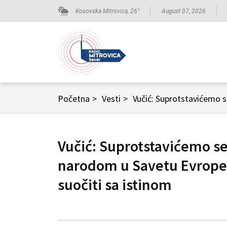
Kosovska Mitrovica,
26
°
August 07, 2026
Početna
>
Vesti
>
Vučić: Suprotstavićemo se
narodom u Savetu Evrope
suočiti sa istinom