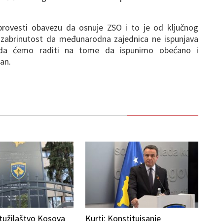
rovesti obavezu da osnuje ZSO i to je od ključnog
i zabrinutost da međunarodna zajednica ne ispunjava
da ćemo raditi na tome da ispunimo obećano i
an.
 tužilaštvo Kosova
Kurti: Konstituisanje