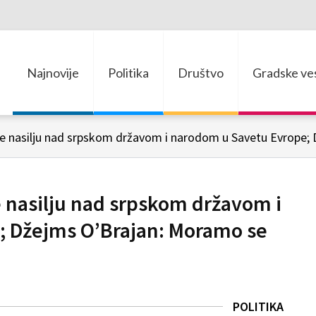
Najnovije
Politika
Društvo
Gradske ves
 nasilju nad srpskom državom i
; Džejms O’Brajan: Moramo se
POLITIKA