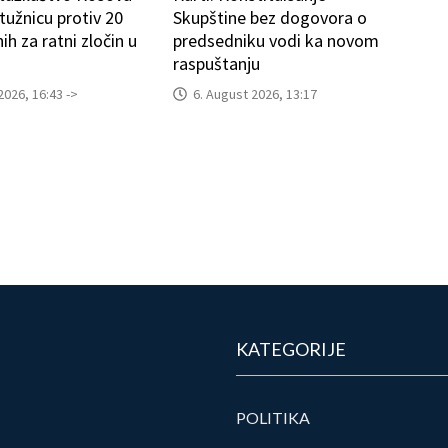
tužnicu protiv 20
Skupštine bez dogovora o
h za ratni zločin u
predsedniku vodi ka novom
raspuštanju
2026, 16:43 ->
6. August 2026, 13:17
KATEGORIJE
POLITIKA