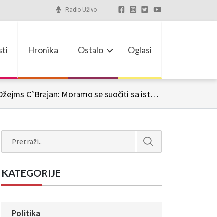
Radio Uživo
ti
Hronika
Ostalo
Oglasi
Vučić: Suprotstavićemo se nasilju nad srpskom državom i narodom u Savetu Evrope; Džejms O’Brajan: Moramo se suočiti sa istinom
Search
KATEGORIJE
Politika