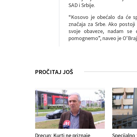
SAD i Srbije.
“Kosovo je obećalo da će sp
značaja za Srbe. Ako postoj
svoje obaveze, nadam se 
pomognemo”, naveo je O’Braj
PROČITAJ JOŠ
Drecun: Kurti ne priznaje
Specijalno