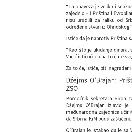
“Ta obaveza je velika i snažn
zajednio – i Priština i Evroplj
nisu uradlili za raliku od S
određene stvari iz Ohridskog“,
Ističe da je naprotiv Prištin
“Kao što je ukidanje dinara, 
Vučić ističući da na to ćute sv
Za to će, ističe, biti nagrađe
Džejms O’Brajan: Priš
ZSO
Pomoćnik sekretara Biroa za
Džejms O’Brajan izjavio j
međunarodna zajednica učinit
da Srbi na KiM budu zaštićeni.
O’Brajan je istakao da je s