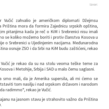
Izvor:
ar Vučić zahvalio je američkom diplomati Džejmsu
 Priština mora da formira Zajednicu srpskih opština,
im pitanjima kada je reč o KiM i Srebrenici nisu imali
emo se koliko možemo boriti i protiv članstva Kosova u
cije o Srebrenici u Ujedinjenim nacijama. Međunarodna
iština osnuje ZSO i da Srbi na KiM budu zaštićeni, rekao
r Vučić je rekao da su na stolu veoma teške teme za
u Kosova i Metohije, Srbija i SAD u malo čemu saglasni.
smo mali, da je Amerika supersila, ali mi ćemo se
staviti tom nasilju i nad srpskom državom i narodom
šta da radimmo“, rekao je Vučić.
rajanu na jasnom stavu je strahovito važno da Priština
.