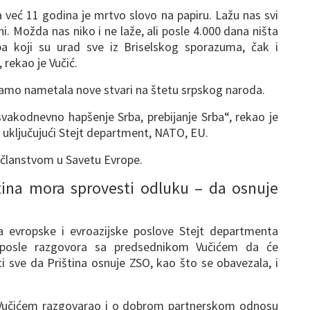
a već 11 godina je mrtvo slovo na papiru. Lažu nas svi
ani. Možda nas niko i ne laže, ali posle 4.000 dana ništa
rba koji su urad sve iz Briselskog sporazuma, čak i
 rekao je Vučić.
a samo nametala nove stvari na štetu srpskog naroda.
svakodnevno hapšenje Srba, prebijanje Srba“, rekao je
i, uključujući Stejt department, NATO, EU.
ni članstvom u Savetu Evrope.
tina mora sprovesti odluku – da osnuje
 evropske i evroazijske poslove Stejt departmenta
e posle razgovora sa predsednikom Vučićem da će
i sve da Priština osnuje ZSO, kao što se obavezala, i
a Vučićem razgovarao i o dobrom partnerskom odnosu