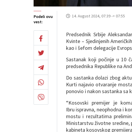
14. August 2024, 07:39 -> 07:55
Podeli ovu
vest:
Predsednik Srbije Aleksand
Kvinte – Sjedinjenih Američkih
kao i šefom delegacije Evrops
Sastanak koji počinje u 10 č
predsednika Republike na And
Do sastanka dolazi zbog aktue
Kurti najavio otvaranje mosta
ponovio i nakon sastanka sa
“Kosovski premijer je kom
Ibru ispravna, neophodna i kor
mostu i rezultatima prelimin
Ministarstvu životne sredine, 
kabineta kosovskog premijera