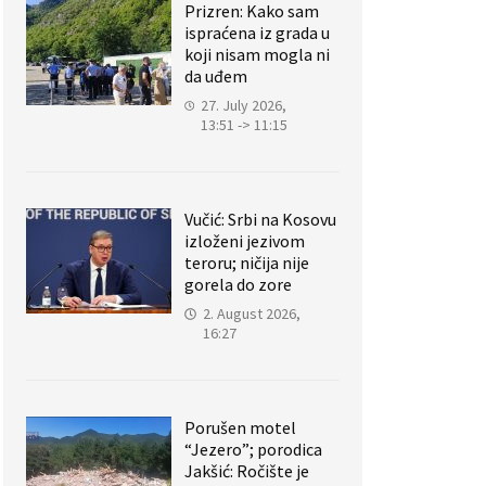
Prizren: Kako sam
ispraćena iz grada u
koji nisam mogla ni
da uđem
27. July 2026,
13:51 -> 11:15
Vučić: Srbi na Kosovu
izloženi jezivom
teroru; ničija nije
gorela do zore
2. August 2026,
16:27
Porušen motel
“Jezero”; porodica
Jakšić: Ročište je