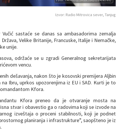
Izvor: Radio Mitrovica sever, Tanjug
ar Vučić sastaće se danas sa ambasadorima zemalja
 Država, Velike Britanije, Francuske, Italije i Nemačke,
ke unije.
asova, održaće se u zgradi Generalnog sekretarijata
rićevom vencu.
nih dešavanja, nakon što je kosovski premijera Aljbin
 na Ibru, uprkos upozorenjima iz EU i SAD. Kurti je to
 komandantom Kfora.
andantu Kfora preneo da je otvaranje mosta na
isna stvar i obavestio ga o radovima koji se izvode na
arnog izveštaja o proceni stabilnosti, koji je podnet
prostornog planiranja i infrastrukture”, saopšteno je iz
.