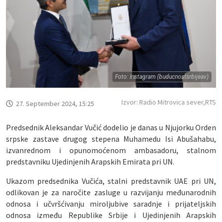
Foto: Instagram (buducnostsrbijeav)
Izvor: Radio Mitrovica sever,RTS
27. September 2024, 15:25
Predsednik Aleksandar Vučić dodelio je danas u Njujorku Orden
srpske zastave drugog stepena Muhamedu Isi Abušahabu,
izvanrednom i opunomoćenom ambasadoru, stalnom
predstavniku Ujedinjenih Arapskih Emirata pri UN.
Ukazom predsednika Vučića, stalni predstavnik UAE pri UN,
odlikovan je za naročite zasluge u razvijanju međunarodnih
odnosa i učvršćivanju miroljubive saradnje i prijateljskih
odnosa između Republike Srbije i Ujedinjenih Arapskih