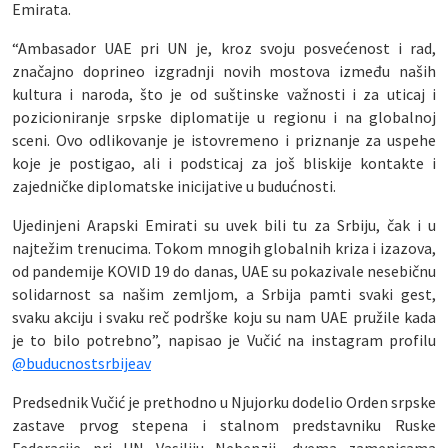
Emirata.
“Ambasador UAE pri UN je, kroz svoju posvećenost i rad,
značajno doprineo izgradnji novih mostova između naših
kultura i naroda, što je od suštinske važnosti i za uticaj i
pozicioniranje srpske diplomatije u regionu i na globalnoj
sceni. Ovo odlikovanje je istovremeno i priznanje za uspehe
koje je postigao, ali i podsticaj za još bliskije kontakte i
zajedničke diplomatske inicijative u budućnosti.
Ujedinjeni Arapski Emirati su uvek bili tu za Srbiju, čak i u
najtežim trenucima. Tokom mnogih globalnih kriza i izazova,
od pandemije KOVID 19 do danas, UAE su pokazivale nesebičnu
solidarnost sa našim zemljom, a Srbija pamti svaki gest,
svaku akciju i svaku reč podrške koju su nam UAE pružile kada
je to bilo potrebno”, napisao je Vučić na instagram profilu
@buducnostsrbijeav
Predsednik Vučić je prethodno u Njujorku dodelio Orden srpske
zastave prvog stepena i stalnom predstavniku Ruske