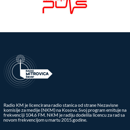
Radio KM je licencirana radio stanica od strane Nezavisne
komisije za medije (NKM) na Kosovu. Svoj program emituje na
frekvenciji 104.6 FM. NKM je radiju dodelila licencu za rad sa
novom frekvencijom u martu 2015.godine.