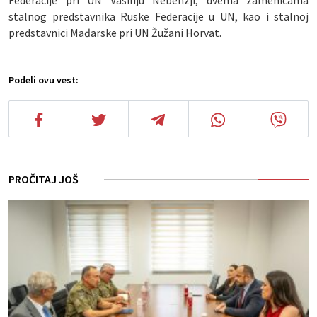
Federacije pri UN Vasiliju Nebenzji, dvema zamenicama
stalnog predstavnika Ruske Federacije u UN, kao i stalnoj
predstavnici Mađarske pri UN Žužani Horvat.
Podeli ovu vest:
PROČITAJ JOŠ