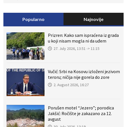
Popularno
Najnovije
Prizren: Kako sam ispraćena iz grada
u koji nisam mogla ni da uđem
27. July 2026, 13:51 -> 11:15
Vučić: Srbi na Kosovu izloženi jezivom
teroru; ničija nije gorela do zore
2. August 2026, 16:27
Porušen motel “Jezero”; porodica
Jakšić: Ročište je zakazano za 12.
avgust
30. July 2026, 13:19