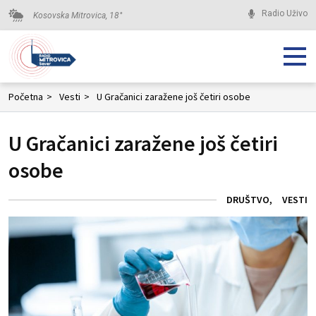
Radio Uživo
Kosovska Mitrovica,
18
°
Početna
>
Vesti
>
U Gračanici zaražene još četiri osobe
U Gračanici zaražene još četiri
osobe
DRUŠTVO
VESTI