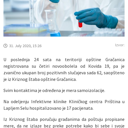
Izvor:
31. July 2020, 15:26
U poslednja 24 sata na teritoriji opštine Gračanica
registrovana su četiri novoobolela od Кovida 19, pa je
zvanično ukupan broj pozitivnih slučajeva sada 62, saopšteno
je iz Кriznog štaba opštine Gračanica.
Svim kontaktima je određena je mera samoizolacije.
Na odeljenju Infektivne klinike Кliničkog centra Priština u
Lapljem Selu hospitalizovano je 17 pacijenata.
Iz Кriznog štaba poručuju građanima da poštuju propisane
mere, da ne izlaze bez preke potrebe kako bi sebe i svoje