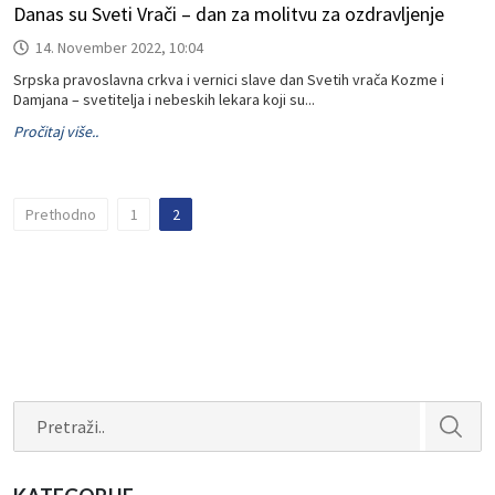
Danas su Sveti Vrači – dan za molitvu za ozdravljenje
14. November 2022, 10:04
Srpska pravoslavna crkva i vernici slave dan Svetih vrača Kozme i
Damjana – svetitelja i nebeskih lekara koji su...
Pročitaj više..
Prethodno
1
2
Search