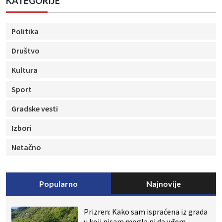
KATEGORIJE
Politika
Društvo
Kultura
Sport
Gradske vesti
Izbori
Netačno
Popularno
Najnovije
Prizren: Kako sam ispraćena iz grada
u koji nisam mogla ni da uđem