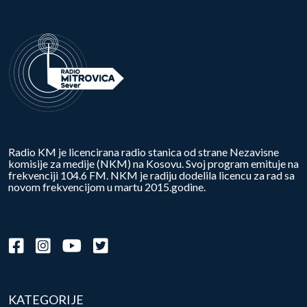
Radio KM je licencirana radio stanica od strane Nezavisne
komisije za medije (NKM) na Kosovu. Svoj program emituje na
frekvenciji 104.6 FM. NKM je radiju dodelila licencu za rad sa
novom frekvencijom u martu 2015.godine.
KATEGORIJE