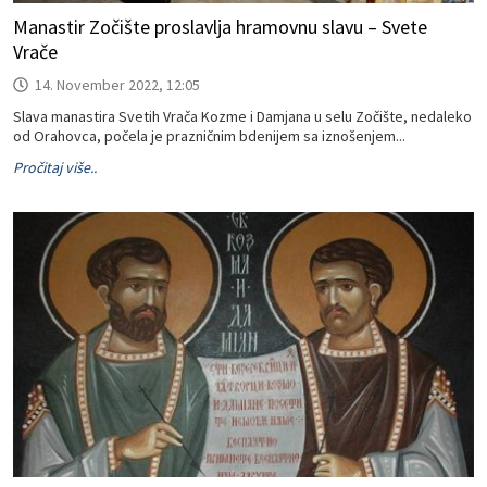
Manastir Zočište proslavlja hramovnu slavu – Svete
Vrače
14. November 2022, 12:05
Slava manastira Svetih Vrača Kozme i Damjana u selu Zočište, nedaleko
od Orahovca, počela je prazničnim bdenijem sa iznošenjem...
Pročitaj više..