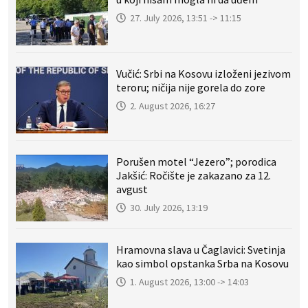
27. July 2026, 13:51 -> 11:15
Vučić: Srbi na Kosovu izloženi jezivom
teroru; ničija nije gorela do zore
2. August 2026, 16:27
Porušen motel “Jezero”; porodica
Jakšić: Ročište je zakazano za 12.
avgust
30. July 2026, 13:19
Hramovna slava u Čaglavici: Svetinja
kao simbol opstanka Srba na Kosovu
1. August 2026, 13:00 -> 14:03