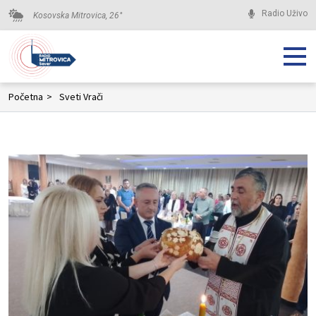
Radio Uživo
Kosovska Mitrovica,
26
°
Početna
>
Sveti Vrači