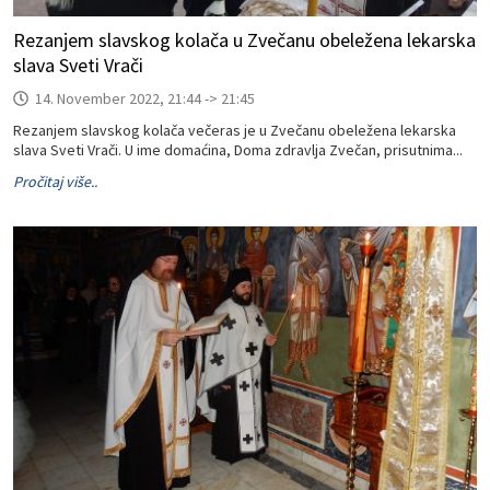
Rezanjem slavskog kolača u Zvečanu obeležena lekarska
slava Sveti Vrači
14. November 2022, 21:44 -> 21:45
Rezanjem slavskog kolača večeras je u Zvečanu obeležena lekarska
slava Sveti Vrači. U ime domaćina, Doma zdravlja Zvečan, prisutnima...
Pročitaj više..