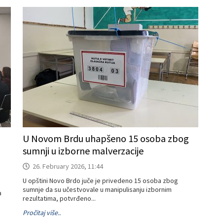
U Novom Brdu uhapšeno 15 osoba zbog
sumnji u izborne malverzacije
26. February 2026, 11:44
U opštini Novo Brdo juče je privedeno 15 osoba zbog
sumnje da su učestvovale u manipulisanju izbornim
a
rezultatima, potvrđeno...
Pročitaj više..