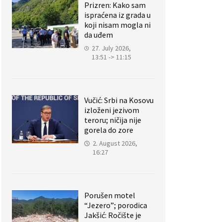
Prizren: Kako sam
ispraćena iz grada u
koji nisam mogla ni
da uđem
27. July 2026,
13:51 -> 11:15
Vučić: Srbi na Kosovu
izloženi jezivom
teroru; ničija nije
gorela do zore
2. August 2026,
16:27
Porušen motel
“Jezero”; porodica
Jakšić: Ročište je