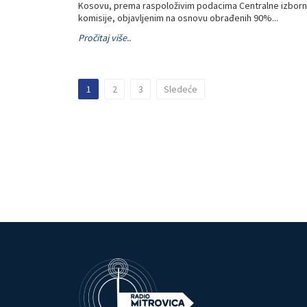
Kosovu, prema raspoloživim podacima Centralne izbor
komisije, objavljenim na osnovu obrađenih 90%...
Pročitaj više..
1
2
3
Sledeće