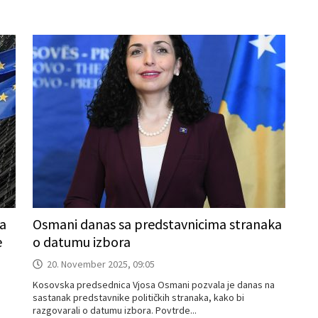
a
Osmani danas sa predstavnicima stranaka
e
o datumu izbora
20. November 2025, 09:05
Kosovska predsednica Vjosa Osmani pozvala je danas na
sastanak predstavnike političkih stranaka, kako bi
razgovarali o datumu izbora. Povtrde...