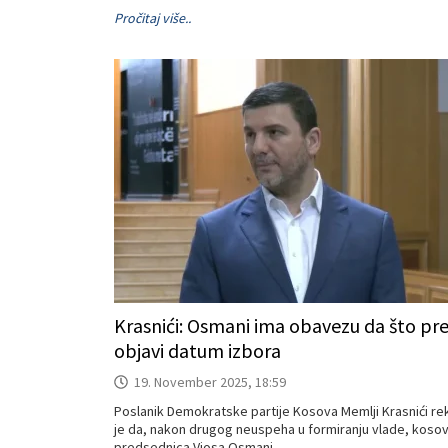
Pročitaj više..
Krasnići: Osmani ima obavezu da što pr
objavi datum izbora
19. November 2025, 18:59
Poslanik Demokratske partije Kosova Memlji Krasnići re
je da, nakon drugog neuspeha u formiranju vlade, koso
predsednica Vjosa Osmani...