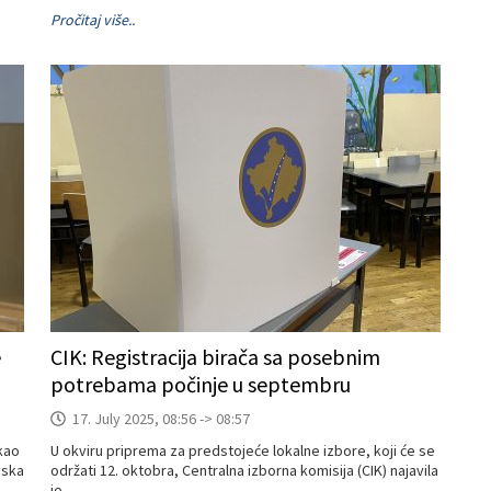
Pročitaj više..
e
CIK: Registracija birača sa posebnim
potrebama počinje u septembru
17. July 2025, 08:56 -> 08:57
kao
U okviru priprema za predstojeće lokalne izbore, koji će se
vska
održati 12. oktobra, Centralna izborna komisija (CIK) najavila
je...