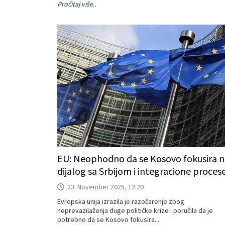
Pročitaj više..
EU: Neophodno da se Kosovo fokusira n
dijalog sa Srbijom i integracione proces
23. November 2025, 12:20
Evropska unija izrazila je razočarenje zbog
neprevazilaženja duge političke krize i poručila da je
potrebno da se Kosovo fokusira...