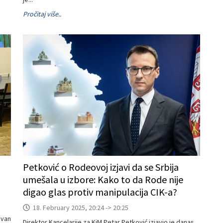
Pročitaj više..
Petković o Rodeovoj izjavi da se Srbija
umešala u izbore: Kako to da Rode nije
digao glas protiv manipulacija CIK-a?
18. February 2025, 20:24 -> 20:25
zvan
Direktor Kancelarije za KiM Petar Petković izjavio je danas