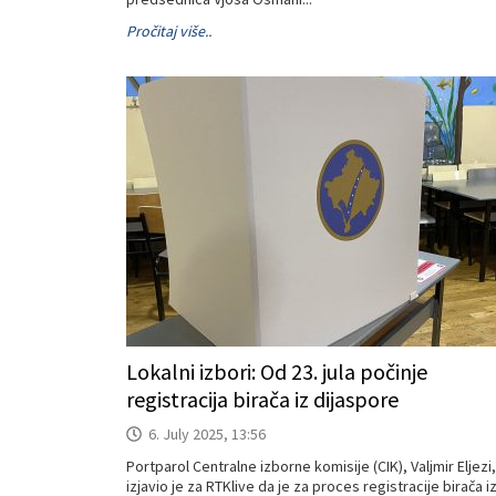
Pročitaj više..
Lokalni izbori: Od 23. jula počinje
registracija birača iz dijaspore
6. July 2025, 13:56
Portparol Centralne izborne komisije (CIK), Valjmir Eljezi,
izjavio je za RTKlive da je za proces registracije birača i