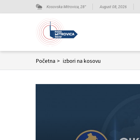
Kosovska Mitrovica,
28
°
August 08, 2026
Početna
>
izbori na kosovu