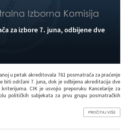
ča za izbore 7. juna, odbijene dve
žanoj u petak akreditovala 761 posmatrača za praćenje
 biti održani 7. juna, dok je odbijena akreditacija dve
kriterijuma. CIK je usvojio preporuku Kancelarije za
ntrolu političkih subjekata za prvu grupu posmatračkih
PROČITAJ VIŠE