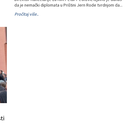
da je nemački diplomata u Prištini Jern Rode tvrdnjom da...
Pročitaj više..
ti