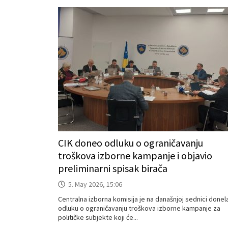
CIK doneo odluku o ograničavanju
troškova izborne kampanje i objavio
preliminarni spisak birača
5. May 2026, 15:06
Centralna izborna komisija je na današnjoj sednici donel
odluku o ograničavanju troškova izborne kampanje za
političke subjekte koji će...