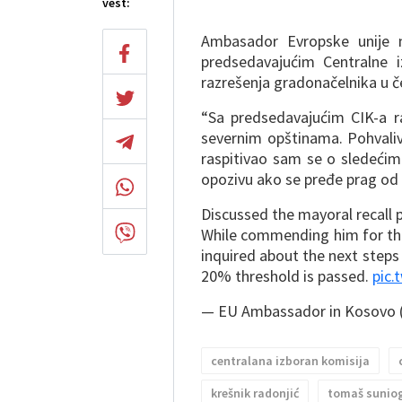
vest:
Ambasador Evropske unije 
predsedavajućim Centralne 
razrešenja gradonačelnika u č
“Sa predsedavajućim CIK-a 
severnim opštinama. Pohvaliv
raspitivao sam se o sledećim
opozivu ako se pređe prag od 
Discussed the mayoral recall p
While commending him for the
inquired about the next steps 
20% threshold is passed.
pic.
— EU Ambassador in Kosov
centralana izboran komisija
krešnik radonjić
tomaš sunio