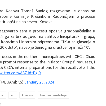
na Kosovu Tomaš Suniog razgovarao je danas sa
izborne komisije Krešnikom Radonićijem o procesu
etiri opštine na severu Kosova.
razgovarao sam o procesu opoziva gradonačelnika u
ši ga za brz odgovor na zahteve Inicijatorskih grupa,
 koracima i internim pripremama CIK-a za glasanje o
20 odsto”, naveo je Suniog na društvenoj mreži “X”.
rocess in the northern municipalities with CEC's Chair.
 prompt response to the Initiator Groups' requests, I
& CEC's internal preparations for the recall vote if the
twitter.com/A8ZJdtPgi9
o (@EUAmbKS)
January 23, 2024
cik
eu
kosovo
kosovo i metohija
g