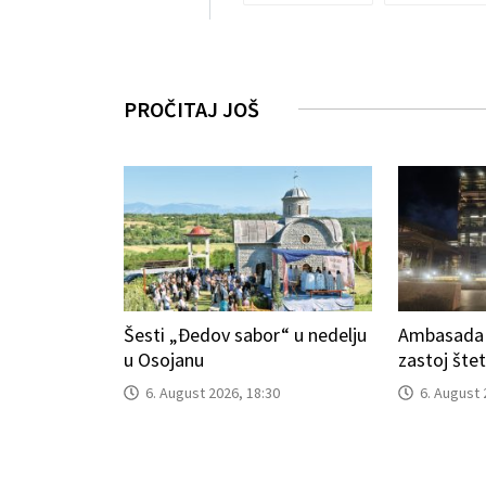
PROČITAJ JOŠ
Šesti „Đedov sabor“ u nedelju
Ambasada S
u Osojanu
zastoj šte
6. August 2026, 18:30
6. August 