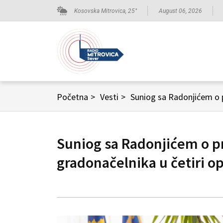
Kosovska Mitrovica,
25
°
August 06, 2026
Početna
>
Vesti
>
Suniog sa Radonjićem o p
Suniog sa Radonjićem o p
gradonačelnika u četiri o