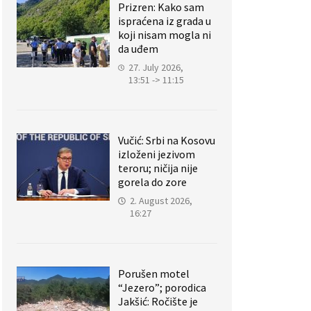
Prizren: Kako sam
ispraćena iz grada u
koji nisam mogla ni
da uđem
27. July 2026,
13:51 -> 11:15
Vučić: Srbi na Kosovu
izloženi jezivom
teroru; ničija nije
gorela do zore
2. August 2026,
16:27
Porušen motel
“Jezero”; porodica
Jakšić: Ročište je