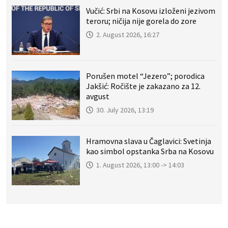
Vučić: Srbi na Kosovu izloženi jezivom
teroru; ničija nije gorela do zore
2. August 2026, 16:27
Porušen motel “Jezero”; porodica
Jakšić: Ročište je zakazano za 12.
avgust
30. July 2026, 13:19
Hramovna slava u Čaglavici: Svetinja
kao simbol opstanka Srba na Kosovu
1. August 2026, 13:00 -> 14:03