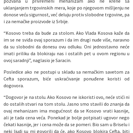
pozvana u privremeni mehanizam ako ne krene sa
uklanjanjem trgovinskih mera, koje po njegovom mišljenju ne
donose veću sigurnost, već deluju protiv slobodne trgovine, pa
i za nemačke proizvode iz Srbije.
“Kosovo treba da bude za stolom. Ako Vlada Kosova kaže da
im se ne sviđa ovaj sporazum i da im drugi nude više, naravno
da su slobodni da donesu ovu odluku. Oni jednostavno neće
imati priliku da blokiraju nas i ostalih pet u ovom regionu u
ovoj saradnji”, naglasio je Saracin.
Posledice ako ne postupi u skladu sa nemačkim savetom za
Cefta sporazum, biće uskraćivanje ponuđene koristi od
dogovora.
“Dogovor je na stolu. Ako Kosovo ne iskoristi ovo, neće stići ni
do ostalih stvari na tom stolu. Jasno smo stavili do znanja da
ovaj mehanizam ima mogućnost da se Kosovo vrati kasnije,
ali je tada cena veća. Ponekad je bolje potpisati ugovor nego
čekati kasnije, jer i cena može da se pomeri. Bio sam u Briselu i
neki ljudi su mi govorili da će, ako Kosovo blokira Cefta, biti