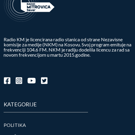
Radio KM je licencirana radio stanica od strane Nezavisne
komisije za medije (NKM) na Kosovu. Svoj program emituje na
frekvenciji 104.6 FM. NKM je radiju dodelila licencu za rad sa
novom frekvencijom u martu 2015.godine.
KATEGORIJE
POLITIKA