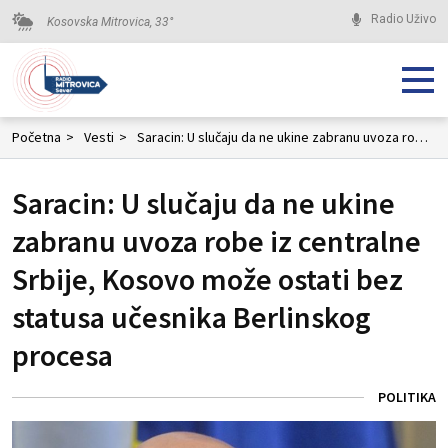
Radio Uživo
Kosovska Mitrovica,
33
°
Početna
>
Vesti
>
Saracin: U slučaju da ne ukine zabranu uvoza robe iz centralne Srbije, Kosovo može ostati bez statusa učesnika Berlinskog procesa
Saracin: U slučaju da ne ukine
zabranu uvoza robe iz centralne
Srbije, Kosovo može ostati bez
statusa učesnika Berlinskog
procesa
POLITIKA