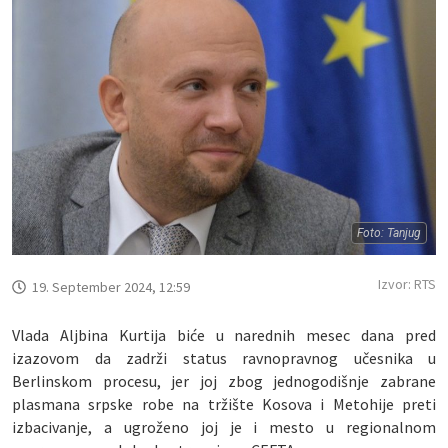
Foto: Tanjug
Izvor: RTS
19. September 2024, 12:59
Vlada Aljbina Kurtija biće u narednih mesec dana pred
izazovom da zadrži status ravnopravnog učesnika u
Berlinskom procesu, jer joj zbog jednogodišnje zabrane
plasmana srpske robe na tržište Kosova i Metohije preti
izbacivanje, a ugroženo joj je i mesto u regionalnom