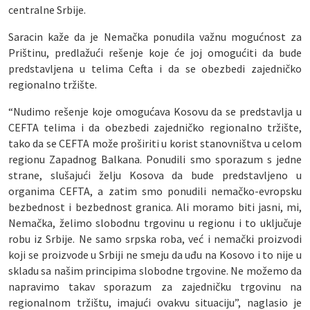
centralne Srbije.
Saracin kaže da je Nemačka ponudila važnu mogućnost za
Prištinu, predlažući rešenje koje će joj omogućiti da bude
predstavljena u telima Cefta i da se obezbedi zajedničko
regionalno tržište.
“Nudimo rešenje koje omogućava Kosovu da se predstavlja u
CEFTA telima i da obezbedi zajedničko regionalno tržište,
tako da se CEFTA može proširiti u korist stanovništva u celom
regionu Zapadnog Balkana. Ponudili smo sporazum s jedne
strane, slušajući želju Kosova da bude predstavljeno u
organima CEFTA, a zatim smo ponudili nemačko-evropsku
bezbednost i bezbednost granica. Ali moramo biti jasni, mi,
Nemačka, želimo slobodnu trgovinu u regionu i to uključuje
robu iz Srbije. Ne samo srpska roba, već i nemački proizvodi
koji se proizvode u Srbiji ne smeju da uđu na Kosovo i to nije u
skladu sa našim principima slobodne trgovine. Ne možemo da
napravimo takav sporazum za zajedničku trgovinu na
regionalnom tržištu, imajući ovakvu situaciju”, naglasio je