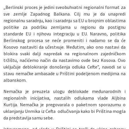
„Berlinski proces je jedini sveobuhvatni regionalni format za
sve zemlje Zapadnog Balkana. Cilj mu je da unapredi
regionalnu saradnju, kao i saradnju sa EU u brojnim oblastima
politike za podršku zemljama u regionu da postignu
standarde EU i njihovu integraciju u EU. Naravno, politika
Berlinskog procesa se neće promeniti i nadamo se da će
Kosovo nastaviti da učestvuje. Međutim, ako ono nastavi da
blokira svaki dalji napredak na regionalnom zajedničkom
tržištu, naćićemo način da nastavimo ovde bez Kosova. Ovo
uključuje deblokiranje donošenja odluka Cefte”, navodi se u
stavu nemačke ambasade u Prištini podeljenom medijima na
albanskom.
Nemačka je preuzela ulogu deblokade međunarodnih i
regionalnih inicijativa, nastalih odlukama vlade Aljbina
Kurtija. Nemačka je pregovarala o paketnom sporazumu o
uklanjanju Unmika iz Cefta odlučivanja kako bi Priština mogla
da predstavlja samu sebe.