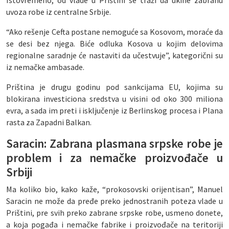
Istovremeno, od vlade u Prištini se traži da ukine zabranu
uvoza robe iz centralne Srbije.
“Ako rešenje Cefta postane nemoguće sa Kosovom, moraće da
se desi bez njega. Biće odluka Kosova u kojim delovima
regionalne saradnje će nastaviti da učestvuje”, kategorični su
iz nemačke ambasade.
Priština je drugu godinu pod sankcijama EU, kojima su
blokirana investiciona sredstva u visini od oko 300 miliona
evra, a sada im preti i isključenje iz Berlinskog procesa i Plana
rasta za Zapadni Balkan.
Saracin: Zabrana plasmana srpske robe je
problem i za nemačke proizvođače u
Srbiji
Ma koliko bio, kako kaže, “prokosovski orijentisan”, Manuel
Saracin ne može da pređe preko jednostranih poteza vlade u
Prištini, pre svih preko zabrane srpske robe, usmeno donete,
a koja pogađa i nemačke fabrike i proizvođače na teritoriji