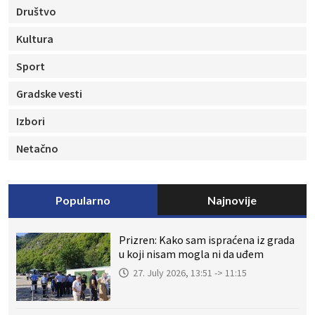
Društvo
Kultura
Sport
Gradske vesti
Izbori
Netačno
Popularno
Najnovije
Prizren: Kako sam ispraćena iz grada
u koji nisam mogla ni da uđem
27. July 2026, 13:51 -> 11:15