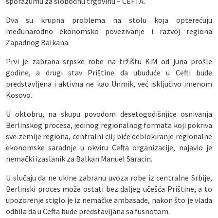
sporazumu za slobodnu trgovinu – CEFTA.
Dva su krupna problema na stolu koja opterećuju
međunarodno ekonomsko povezivanje i razvoj regiona
Zapadnog Balkana.
Prvi je zabrana srpske robe na tržištu KiM od juna prošle
godine, a drugi stav Prištine da ubuduće u Cefti bude
predstavljena i aktivna ne kao Unmik, već isključivo imenom
Kosovo.
U oktobru, na skupu povodom desetogodišnjice osnivanja
Berlinskog procesa, jedinog regionalnog formata koji pokriva
sve zemlje regiona, centralni cilj biće deblokiranje regionalne
ekonomske saradnje u okviru Cefta organizacije, najavio je
nemački izaslanik za Balkan Manuel Saracin.
U slučaju da ne ukine zabranu uvoza robe iz centralne Srbije,
Berlinski proces može ostati bez daljeg učešća Prištine, a to
upozorenje stiglo je iz nemačke ambasade, nakon što je vlada
odbila da u Cefta bude predstavljana sa fusnotom.