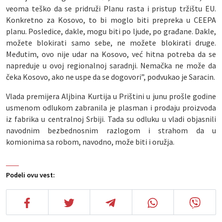
veoma teško da se pridruži Planu rasta i pristup tržištu EU.
Konkretno za Kosovo, to bi moglo biti prepreka u CEEPA
planu. Posledice, dakle, mogu biti po ljude, po građane. Dakle,
možete blokirati samo sebe, ne možete blokirati druge.
Međutim, ovo nije udar na Kosovo, već hitna potreba da se
napreduje u ovoj regionalnoj saradnji. Nemačka ne može da
čeka Kosovo, ako ne uspe da se dogovori”, podvukao je Saracin.
Vlada premijera Aljbina Kurtija u Prištini u junu prošle godine
usmenom odlukom zabranila je plasman i prodaju proizvoda
iz fabrika u centralnoj Srbiji. Tada su odluku u vladi objasnili
navodnim bezbednosnim razlogom i strahom da u
komionima sa robom, navodno, može biti i oružja.
Podeli ovu vest: