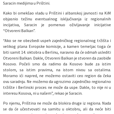
Saracin medijima u Prištini.
Kako bi omekšao vladu u Prištini i albanskoj javnosti na KiM
objasnio težinu eventualnog isključivanja iz regionalnih
incijativa, Saracin je pomenuo oživljavanje inicijative
“Otvoreni Balkan”.
“Ako se ne obezbedi uspeh zajedničkog regionalnog tržišta i
velikog plana Evropske komisije, a kamen temeljac toga će
biti samit 14. oktobra u Berlinu, naravno da će odmah uslediti
Otvoreni Balkan. Dakle, Otvoreni Balkan je stvoren da zaobiđe
Kosovo. Počeli smo da radimo da Kosovo bude za istim
stolom, sa istim pravima, na istom nivou sa ostalima.
Moramo ići napred, ne možemo ostaviti ceo region da čeka
ovu saradnju. Ne možemo da ugrozimo zajedničko regionalno
tržište i Berlinski proces ne može da uspe. Dakle, to nije ni u
interesu Kosova, ni u našem”, rekao je Saracin.
Po njemu, Priština ne može da blokira druge iz regiona. Nada
se da će učestvovati na samitu u oktobru, ali da neće biti