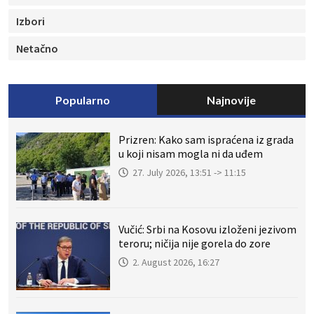
Izbori
Netačno
Popularno
Najnovije
Prizren: Kako sam ispraćena iz grada
u koji nisam mogla ni da uđem
27. July 2026, 13:51 -> 11:15
Vučić: Srbi na Kosovu izloženi jezivom
teroru; ničija nije gorela do zore
2. August 2026, 16:27