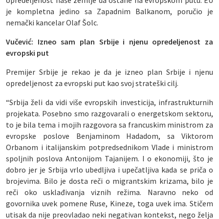
opredeljenost naše zemlje da ostane na evropskom putu. EU
je kompletna jedino sa Zapadnim Balkanom, poručio je
nemački kancelar Olaf Šolc.
Vučević: Izneo sam plan Srbije i njenu opredeljenost za
evropski put
Premijer Srbije je rekao je da je izneo plan Srbije i njenu
opredeljenost za evropski put kao svoj strateški cilj.
“Srbija želi da vidi više evropskih investicija, infrastrukturnih
projekata. Posebno smo razgovarali o energetskom sektoru,
to je bila tema i mojih razgovora sa francuskim ministrom za
evropske poslove Benjaminom Hadadom, sa Viktorom
Orbanom i italijanskim potpredsednikom Vlade i ministrom
spoljnih poslova Antonijom Tajanijem. I o ekonomiji, što je
dobro jer je Srbija vrlo ubedljiva i upečatljiva kada se priča o
brojevima. Bilo je dosta reči o migrantskim krizama, bilo je
reči oko usklađivanja viznih režima. Naravno neko od
govornika uvek pomene Ruse, Kineze, toga uvek ima. Stičem
utisak da nije preovladao neki negativan kontekst, nego želja