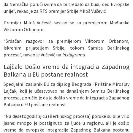
da Nemačka poruči svima da bi trebalo da budu deo Evropske
unije”, rekao je za RTS premijer Srbije Miloš Vučević.
Premijer Miloš Vučević sastao se sa premijerom Mađarske
Viktorom Orbanom.
“Srdačan razgovor sa premijerom Viktorom Orbanom,
iskrenim prijateljem Srbije, tokom Samita Berlinskog
procesa”, naveo je Vučević na
Instagramu
.
Lajčak: Došlo vreme da integracija Zapadnog
Balkana u EU postane realnost
Specijalni izaslanik EU za dijalog Beograda i Prištine Miroslav
Lajčak, koji je učestvovao na današnjem Samitu Berlinskog
procesa, poručio je da je došlo vreme da integracija Zapadnog
Balkana u EU postane realnost.
“Na desetogodišnjicu (Berlinskog procesa) poruke su bile vrlo
jasne: mnogo je postignuto za ljude u regionu, ali je došlo
vreme da evropske integracije Zapadnog Balkana postanu