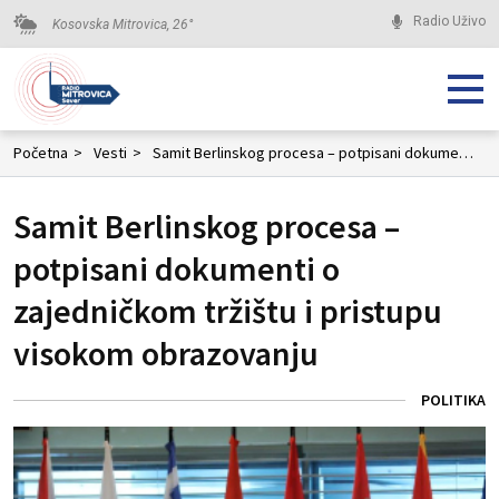
Radio Uživo
Kosovska Mitrovica,
26
°
Početna
>
Vesti
>
Samit Berlinskog procesa – potpisani dokumenti o zajedničkom tržištu i pristupu visokom obrazovanju
Samit Berlinskog procesa –
potpisani dokumenti o
zajedničkom tržištu i pristupu
visokom obrazovanju
POLITIKA