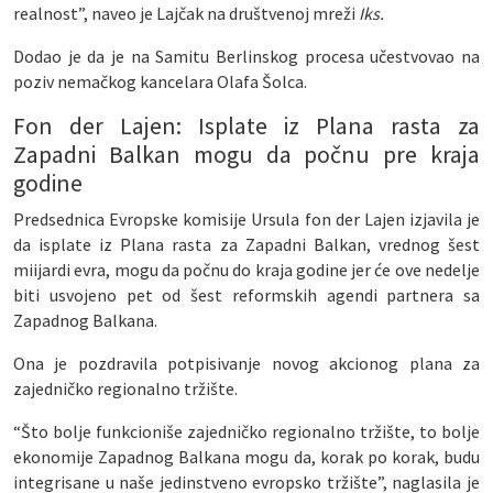
realnost”, naveo je Lajčak na društvenoj mreži
Iks.
Dodao je da je na Samitu Berlinskog procesa učestvovao na
poziv nemačkog kancelara Olafa Šolca.
Fon der Lajen: Isplate iz Plana rasta za
Zapadni Balkan mogu da počnu pre kraja
godine
Predsednica Evropske komisije Ursula fon der Lajen izjavila je
da isplate iz Plana rasta za Zapadni Balkan, vrednog šest
miijardi evra, mogu da počnu do kraja godine jer će ove nedelje
biti usvojeno pet od šest reformskih agendi partnera sa
Zapadnog Balkana.
Ona je pozdravila potpisivanje novog akcionog plana za
zajedničko regionalno tržište.
“Što bolje funkcioniše zajedničko regionalno tržište, to bolje
ekonomije Zapadnog Balkana mogu da, korak po korak, budu
integrisane u naše jedinstveno evropsko tržište”, naglasila je