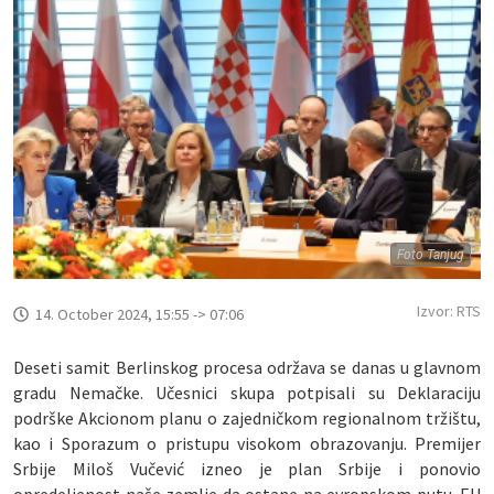
Foto Tanjug
Izvor: RTS
14. October 2024, 15:55 -> 07:06
Deseti samit Berlinskog procesa održava se danas u glavnom
gradu Nemačke. Učesnici skupa potpisali su Deklaraciju
podrške Akcionom planu o zajedničkom regionalnom tržištu,
kao i Sporazum o pristupu visokom obrazovanju. Premijer
Srbije Miloš Vučević izneo je plan Srbije i ponovio