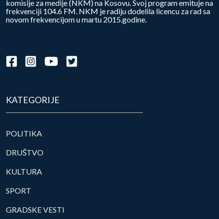
komisije za medije (NKM) na Kosovu. Svoj program emituje na
frekvenciji 104.6 FM. NKM je radiju dodelila licencu za rad sa
novom frekvencijom u martu 2015.godine.
KATEGORIJE
POLITIKA
DRUŠTVO
KULTURA
SPORT
GRADSKE VESTI