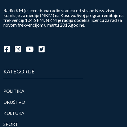
Radio KM je licencirana radio stanica od strane Nezavisne
komisije za medije (NKM) na Kosovu. Svoj program emituje na
frekvenciji 104.6 FM. NKM je radiju dodelila licencu za rad sa
novom frekvencijom u martu 2015.godine.
KATEGORIJE
POLITIKA
DRUŠTVO
KULTURA
SPORT