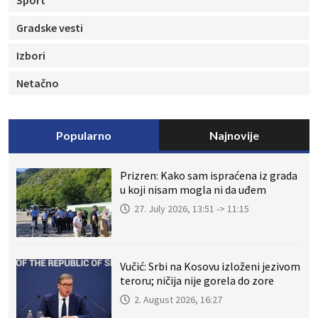
Sport
Gradske vesti
Izbori
Netačno
Popularno
Najnovije
Prizren: Kako sam ispraćena iz grada
u koji nisam mogla ni da uđem
27. July 2026, 13:51 -> 11:15
Vučić: Srbi na Kosovu izloženi jezivom
teroru; ničija nije gorela do zore
2. August 2026, 16:27