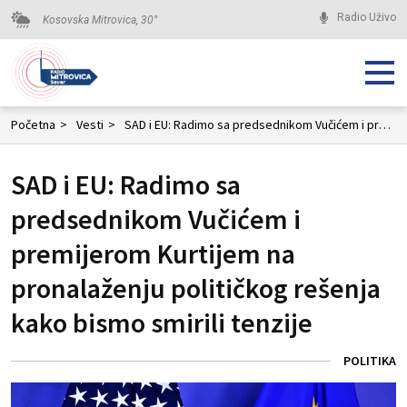
Radio Uživo
Kosovska Mitrovica,
30
°
Početna
>
Vesti
>
SAD i EU: Radimo sa predsednikom Vučićem i premijerom Kurtijem na pronalaženju političkog rešenja kako bismo smirili tenzije
SAD i EU: Radimo sa
predsednikom Vučićem i
premijerom Kurtijem na
pronalaženju političkog rešenja
kako bismo smirili tenzije
POLITIKA