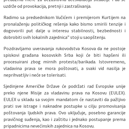
uzdrže od provokacija, pretnji i zastrašivanja.
Radimo sa predsednikom Vučićem i premijerom Kurtijem na
pronalaženju političkog rešenja kako bismo smirili tenzije i
dogovorili put dalje u interesu stabilnosti, bezbednosti i
dobrobiti svih lokalnih zajednica” stoji u saopštenju.
Pozdravljamo uveravanja rukovodstva Kosova da ne postoje
spiskovi građana kosovskih Srba koji će biti hapšeni ili
procesuirani zbog mirnih protesta/barikada. Istovremeno,
vladavina prava se mora poštovati, a svaki vid nasilja je
neprihvatljiv i neće se tolerisati.
Sjedinjene Američke Države će podržati rad Evropske unije
preko njene Misije za vladavinu prava na Kosovu (EULEX).
EULEX u skladu sa svojim mandatom će nastaviti da pažljivo
prati sve istrage i naknadne postupke u cilju promovisanja
poštovanja ljudskih prava. Ovo uključuje, posebno garancije
pravičnog suđenja, kao i zaštitu i jednako postupanje prema
pripadnicima nevećinskih zajednica na Kosovu.