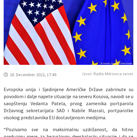
Izvor: Radio Mitrovica sever
28. December 2022, 17:49
Evropska unija i Sjedinjene Američke Države zabrinute su
povodom i dalje napete situacije na severu Kosova, navodi se u
saopštenju Vedanta Patela, prvog zamenika portparola
Državnog sekretarijata SAD i Nabile Masrali, portparolke
visokog predstavnika EU dostavljenom medijima.
“Pozivamo sve na maksimalnu uzdržanost, da hitno
preduzmu mere za bezuslovnu deeskalaciju situacije i da se