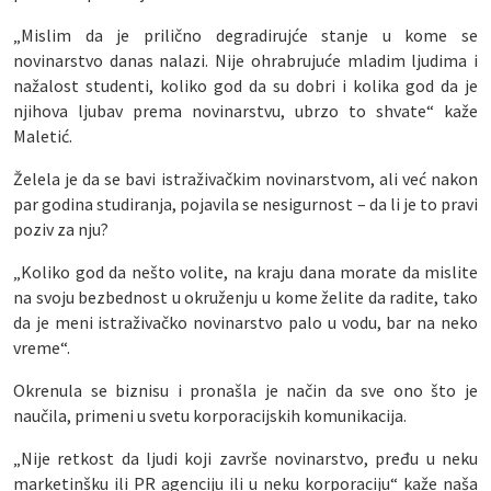
„Mislim da je prilično degradirujće stanje u kome se
novinarstvo danas nalazi. Nije ohrabrujuće mladim ljudima i
nažalost studenti, koliko god da su dobri i kolika god da je
njihova ljubav prema novinarstvu, ubrzo to shvate“ kaže
Maletić.
Želela je da se bavi istraživačkim novinarstvom, ali već nakon
par godina studiranja, pojavila se nesigurnost – da li je to pravi
poziv za nju?
„Koliko god da nešto volite, na kraju dana morate da mislite
na svoju bezbednost u okruženju u kome želite da radite, tako
da je meni istraživačko novinarstvo palo u vodu, bar na neko
vreme“.
Okrenula se biznisu i pronašla je način da sve ono što je
naučila, primeni u svetu korporacijskih komunikacija.
„Nije retkost da ljudi koji završe novinarstvo, pređu u neku
marketinšku ili PR agenciju ili u neku korporaciju“ kaže naša