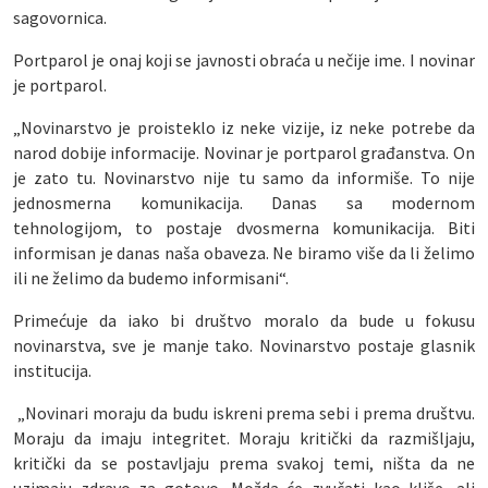
sagovornica.
Portparol je onaj koji se javnosti obraća u nečije ime. I novinar
je portparol.
„Novinarstvo je proisteklo iz neke vizije, iz neke potrebe da
narod dobije informacije. Novinar je portparol građanstva. On
je zato tu. Novinarstvo nije tu samo da informiše. To nije
jednosmerna komunikacija. Danas sa modernom
tehnologijom, to postaje dvosmerna komunikacija. Biti
informisan je danas naša obaveza. Ne biramo više da li želimo
ili ne želimo da budemo informisani“.
Primećuje da iako bi društvo moralo da bude u fokusu
novinarstva, sve je manje tako. Novinarstvo postaje glasnik
institucija.
„Novinari moraju da budu iskreni prema sebi i prema društvu.
Moraju da imaju integritet. Moraju kritički da razmišljaju,
kritički da se postavljaju prema svakoj temi, ništa da ne