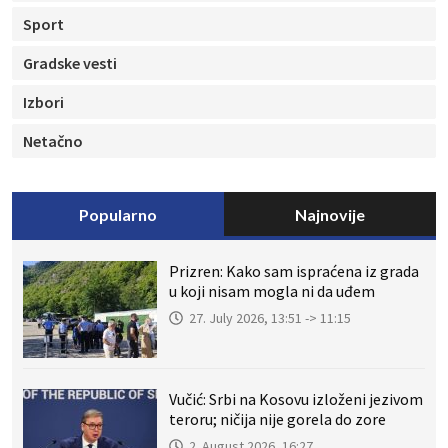
Sport
Gradske vesti
Izbori
Netačno
Popularno
Najnovije
Prizren: Kako sam ispraćena iz grada
u koji nisam mogla ni da uđem
27. July 2026, 13:51 -> 11:15
Vučić: Srbi na Kosovu izloženi jezivom
teroru; ničija nije gorela do zore
2. August 2026, 16:27