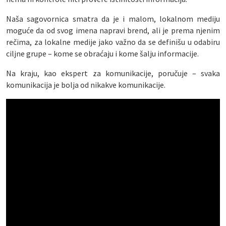
Naša sagovornica smatra da je i malom, lokalnom mediju
moguće da od svog imena napravi brend, ali je prema njenim
rečima, za lokalne medije jako važno da se definišu u odabiru
ciljne grupe – kome se obraćaju i kome šalju informacije.
Na kraju, kao ekspert za komunikacije, poručuje – svaka
komunikacija je bolja od nikakve komunikacije.