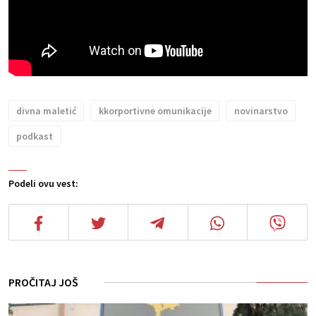
divna maletić
kkorportivne omunikacije
novinarstvo
podkast
Podeli ovu vest:
PROČITAJ JOŠ