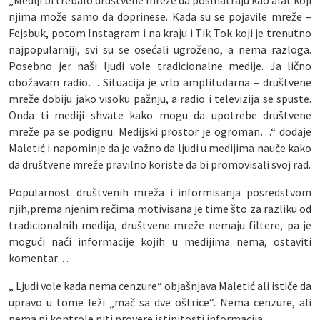
„Mediji bi trebalo društvene mreže da posmatraju kao alat koji
njima može samo da doprinese. Kada su se pojavile mreže –
Fejsbuk, potom Instagram i na kraju i Tik Tok koji je trenutno
najpopularniji, svi su se osećali ugroženo, a nema razloga.
Posebno jer naši ljudi vole tradicionalne medije. Ja lično
obožavam radio… Situacija je vrlo amplitudarna – društvene
mreže dobiju jako visoku pažnju, a radio i televizija se spuste.
Onda ti mediji shvate kako mogu da upotrebe društvene
mreže pa se podignu. Medijski prostor je ogroman…“ dodaje
Maletić i napominje da je važno da ljudi u medijima nauče kako
da društvene mreže pravilno koriste da bi promovisali svoj rad.
Popularnost društvenih mreža i informisanja posredstvom
njih,prema njenim rečima motivisana je time što za razliku od
tradicionalnih medija, društvene mreže nemaju filtere, pa je
mogući naći informacije kojih u medijima nema, ostaviti
komentar…
„ Ljudi vole kada nema cenzure“ objašnjava Maletić ali ističe da
upravo u tome leži „mač sa dve oštrice“. Nema cenzure, ali
nema ni kontrole niti provere istinitosti informacija.