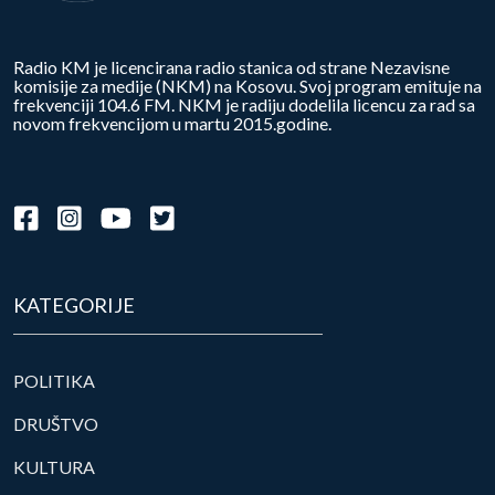
Radio KM je licencirana radio stanica od strane Nezavisne
komisije za medije (NKM) na Kosovu. Svoj program emituje na
frekvenciji 104.6 FM. NKM je radiju dodelila licencu za rad sa
novom frekvencijom u martu 2015.godine.
KATEGORIJE
POLITIKA
DRUŠTVO
KULTURA