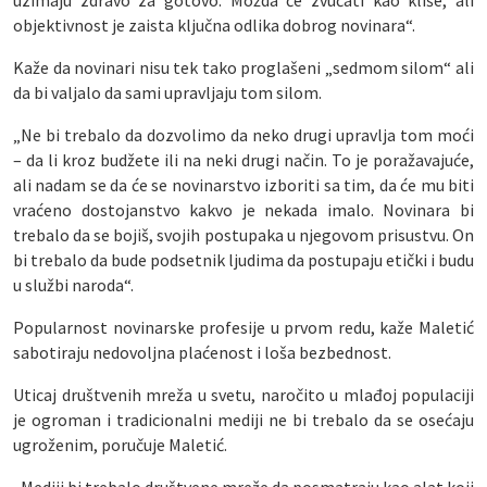
uzimaju zdravo za gotovo. Možda će zvučati kao kliše, ali
objektivnost je zaista ključna odlika dobrog novinara“.
Kaže da novinari nisu tek tako proglašeni „sedmom silom“ ali
da bi valjalo da sami upravljaju tom silom.
„Ne bi trebalo da dozvolimo da neko drugi upravlja tom moći
– da li kroz budžete ili na neki drugi način. To je poražavajuće,
ali nadam se da će se novinarstvo izboriti sa tim, da će mu biti
vraćeno dostojanstvo kakvo je nekada imalo. Novinara bi
trebalo da se bojiš, svojih postupaka u njegovom prisustvu. On
bi trebalo da bude podsetnik ljudima da postupaju etički i budu
u službi naroda“.
Popularnost novinarske profesije u prvom redu, kaže Maletić
sabotiraju nedovoljna plaćenost i loša bezbednost.
Uticaj društvenih mreža u svetu, naročito u mlađoj populaciji
je ogroman i tradicionalni mediji ne bi trebalo da se osećaju
ugroženim, poručuje Maletić.