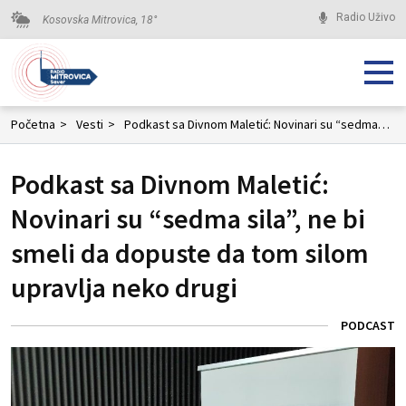
Radio Uživo
Kosovska Mitrovica,
18
°
Početna
>
Vesti
>
Podkast sa Divnom Maletić: Novinari su “sedma sila”, ne bi smeli da dopuste da tom silom upravlja neko drugi
Podkast sa Divnom Maletić:
Novinari su “sedma sila”, ne bi
smeli da dopuste da tom silom
upravlja neko drugi
PODCAST