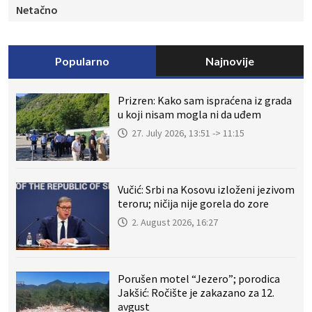
Netačno
Popularno
Najnovije
Prizren: Kako sam ispraćena iz grada
u koji nisam mogla ni da uđem
27. July 2026, 13:51 -> 11:15
Vučić: Srbi na Kosovu izloženi jezivom
teroru; ničija nije gorela do zore
2. August 2026, 16:27
Porušen motel “Jezero”; porodica
Jakšić: Ročište je zakazano za 12.
avgust