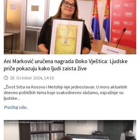
Ani Marković uručena nagrada Đoko Vještica: Ljudske
priče pokazuju kako ljudi zaista žive
28. October 2024, 14:16
„Život Srba na Kosovu i Metohiji nije jednostavan. U moru aktuelnih
dnevno-političkih tema koje svakodnevno slušamo, najvažnije su
ljudske...
Pročitaj više..