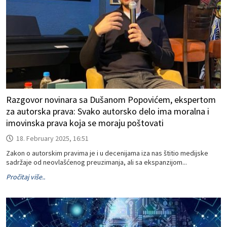
Razgovor novinara sa Dušanom Popovićem, ekspertom
za autorska prava: Svako autorsko delo ima moralna i
imovinska prava koja se moraju poštovati
18. February 2025, 16:51
Zakon o autorskim pravima je i u decenijama iza nas štitio medijske
sadržaje od neovlašćenog preuzimanja, ali sa ekspanzijom...
Pročitaj više..