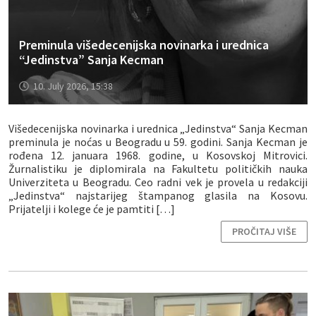
Preminula višedecenijska novinarka i urednica
“Jedinstva” Sanja Kecman
10. July 2026, 15:38
Višedecenijska novinarka i urednica „Jedinstva“ Sanja Kecman
preminula je noćas u Beogradu u 59. godini. Sanja Kecman je
rođena 12. januara 1968. godine, u Kosovskoj Mitrovici.
Žurnalistiku je diplomirala na Fakultetu političkih nauka
Univerziteta u Beogradu. Ceo radni vek je provela u redakciji
„Jedinstva“ najstarijeg štampanog glasila na Kosovu.
Prijatelji i kolege će je pamtiti […]
PROČITAJ VIŠE