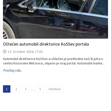
Oštećen automobil direktorice KoSSev portala
13. October 2024, 17:03
Automobil direktorice KoSSev-a oštećen je prethodne noći ili jutra u
centru Kosovske Mitrovice, objavio je ovaj portal. Automobil marke...
Pročitaj više..
1
2
3
…
5
Sledeće