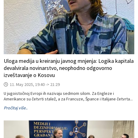
Uloga medija u kreiranju javnog mnjenja: Logika kapitala
devalvirala novinarstvo, neophodno odgovorno
izveštavanje o Kosovu
11. May 2025, 19:40 -> 21:29
U jugoistočnoj Evropi ih nazivaju sedmom silom. Za Engleze i
Amerikance su četvrti stalež, a za Francuze, Špance i Italijane četvrta...
Pročitaj više..