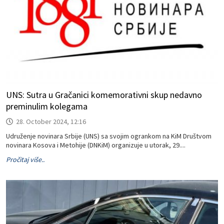
UNS: Sutra u Gračanici komemorativni skup nedavno
preminulim kolegama
28. October 2024, 12:16
Udruženje novinara Srbije (UNS) sa svojim ogrankom na KiM Društvom
novinara Kosova i Metohije (DNKiM) organizuje u utorak, 29....
Pročitaj više..