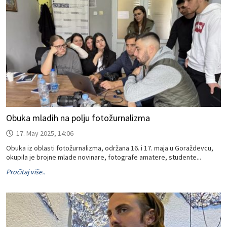
Obuka mladih na polju fotožurnalizma
17. May 2025, 14:06
Obuka iz oblasti fotožurnalizma, održana 16. i 17. maja u Goraždevcu,
okupila je brojne mlade novinare, fotografe amatere, studente...
Pročitaj više..