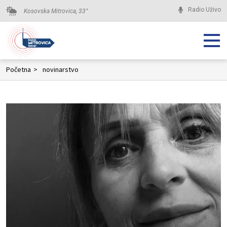
Radio Uživo
Kosovska Mitrovica,
33
°
Početna
>
novinarstvo