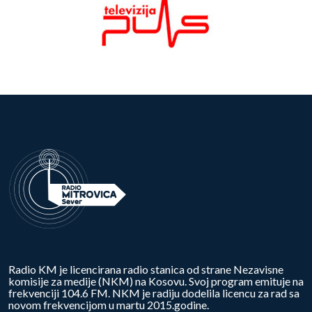
Radio KM je licencirana radio stanica od strane Nezavisne
komisije za medije (NKM) na Kosovu. Svoj program emituje na
frekvenciji 104.6 FM. NKM je radiju dodelila licencu za rad sa
novom frekvencijom u martu 2015.godine.