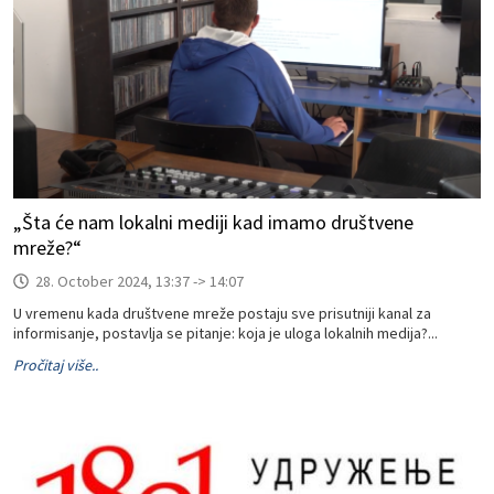
„Šta će nam lokalni mediji kad imamo društvene
mreže?“
28. October 2024, 13:37 -> 14:07
U vremenu kada društvene mreže postaju sve prisutniji kanal za
informisanje, postavlja se pitanje: koja je uloga lokalnih medija?...
Pročitaj više..