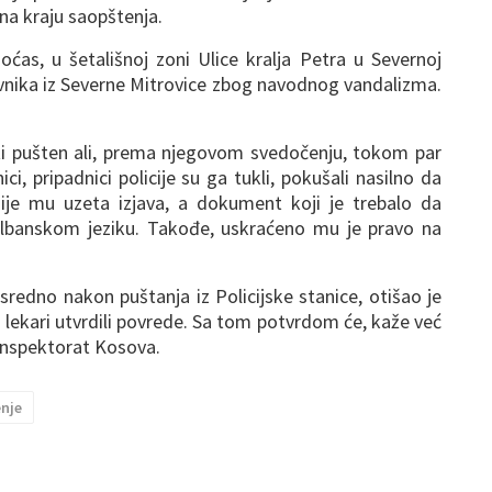
 na kraju saopštenja.
noćas, u šetališnoj zoni Ulice kralja Petra u Severnoj
avnika iz Severne Mitrovice zbog navodnog vandalizma.
ti pušten ali, prema njegovom svedočenju, tokom par
ici, pripadnici policije su ga tukli, pokušali nasilno da
ije mu uzeta izjava, a dokument koji je trebalo da
a albanskom jeziku. Takođe, uskraćeno mu je pravo na
sredno nakon puštanja iz Policijske stanice, otišao je
 lekari utvrdili povrede. Sa tom potvrdom će, kaže već
i inspektorat Kosova.
enje