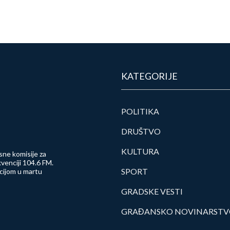
KATEGORIJE
POLITIKA
DRUŠTVO
KULTURA
sne komisije za
venciji 104.6 FM.
SPORT
ncijom u martu
GRADSKE VESTI
GRAĐANSKO NOVINARST