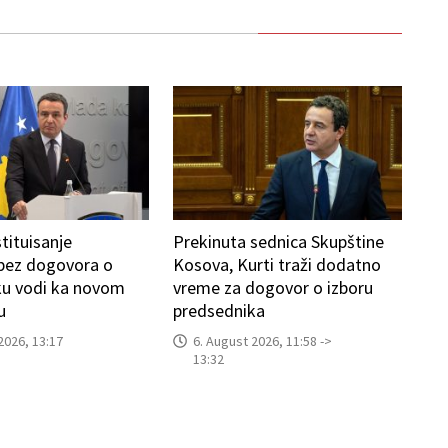
tituisanje
Prekinuta sednica Skupštine
 bez dogovora o
Kosova, Kurti traži dodatno
ku vodi ka novom
vreme za dogovor o izboru
u
predsednika
2026, 13:17
6. August 2026, 11:58 ->
13:32