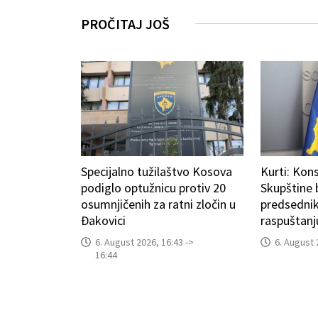
PROČITAJ JOŠ
Specijalno tužilaštvo Kosova
Kurti: Kons
podiglo optužnicu protiv 20
Skupštine
osumnjičenih za ratni zločin u
predsedni
Đakovici
raspuštanj
6. August 2026, 16:43 ->
6. August 
16:44