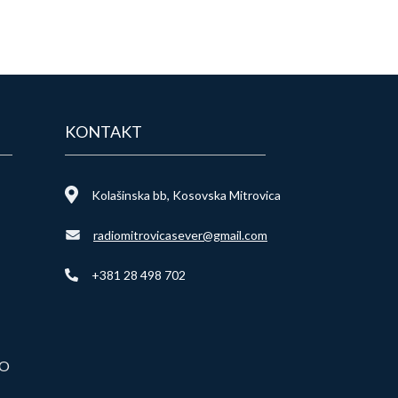
KONTAKT
Kolašinska bb, Kosovska Mitrovica
radiomitrovicasever@gmail.com
+381 28 498 702
VO