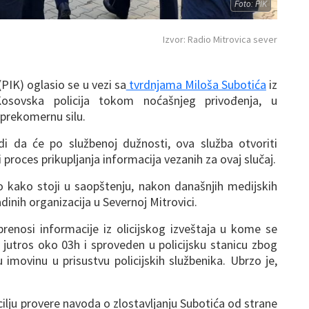
Foto: PIK
Izvor: Radio Mitrovica sever
(PIK) oglasio se u vezi sa
tvrdnjama Miloša Subotića
iz
osovska policija tokom noćašnjeg privođenja, u
 prekomernu silu.
i da će po službenoj dužnosti, ova služba otvoriti
 proces prikupljanja informacija vezanih za ovaj slučaj.
o kako stoji u saopštenju, nakon današnjih medijskih
adinih organizacija u Severnoj Mitrovici.
renosi informacije iz olicijskog izveštaja u kome se
 jutros oko 03h i sproveden u policijsku stanicu zbog
 imovinu u prisustvu policijskih službenika. Ubrzo je,
cilju provere navoda o zlostavljanju Subotića od strane