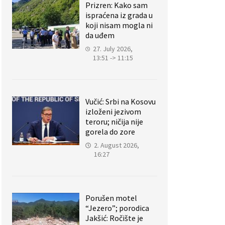
Prizren: Kako sam
ispraćena iz grada u
koji nisam mogla ni
da uđem
27. July 2026,
13:51 -> 11:15
Vučić: Srbi na Kosovu
izloženi jezivom
teroru; ničija nije
gorela do zore
2. August 2026,
16:27
Porušen motel
“Jezero”; porodica
Jakšić: Ročište je