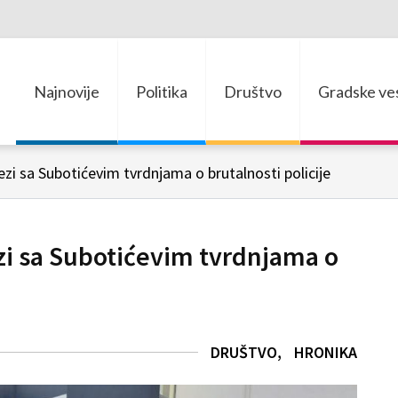
Najnovije
Politika
Društvo
Gradske ves
ezi sa Subotićevim tvrdnjama o brutalnosti policije
ezi sa Subotićevim tvrdnjama o
DRUŠTVO
HRONIKA