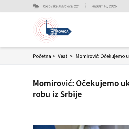
Kosovska Mitrovica,
22
°
August 10, 2026
Početna
>
Vesti
>
Momirović: Očekujemo ukl
Momirović: Očekujemo ukl
robu iz Srbije