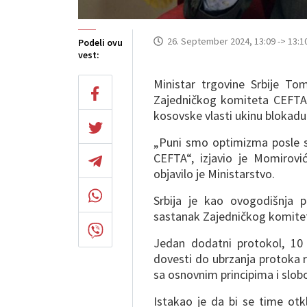
26. September 2024, 13:09 -> 13:1
Podeli ovu
vest:
Ministar trgovine Srbije To
Zajedničkog komiteta CEFTA 
kosovske vlasti ukinu blokadu 
„Puni smo optimizma posle 
CEFTA“, izjavio je Momirovi
objavilo je Ministarstvo.
Srbija je kao ovogodišnja 
sastanak Zajedničkog komitet
Jedan dodatni protokol, 10 
dovesti do ubrzanja protoka r
sa osnovnim principima i slob
Istakao je da bi se time otk