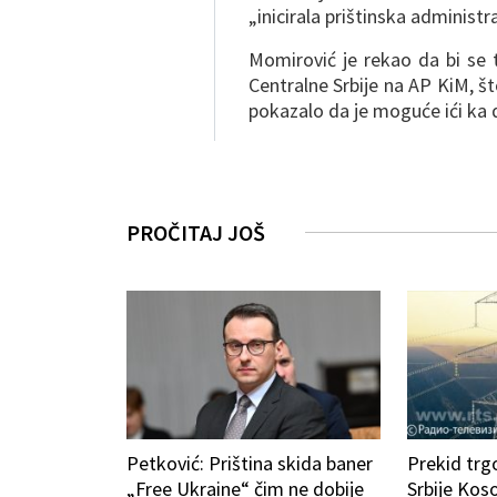
„inicirala prištinska administra
Momirović je rekao da bi se 
Centralne Srbije na AP KiM, št
pokazalo da je moguće ići ka 
PROČITAJ JOŠ
Petković: Priština skida baner
Prekid trg
„Free Ukraine“ čim ne dobije
Srbije Kos