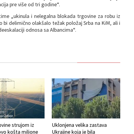
cija pre više od tri godine“.
time „ukinula i nelegalna blokada trgovine za robu iz
o bi delimično olakšalo težak položaj Srba na KiM, ali i
deeskalaciji odnosa sa Albancima“.
ovine strujom iz
Uklonjena velika zastava
ovo košta milione
Ukrajine koja je bila