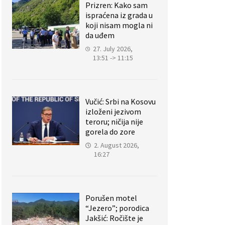
Prizren: Kako sam
ispraćena iz grada u
koji nisam mogla ni
da uđem
27. July 2026,
13:51 -> 11:15
Vučić: Srbi na Kosovu
izloženi jezivom
teroru; ničija nije
gorela do zore
2. August 2026,
16:27
Porušen motel
“Jezero”; porodica
Jakšić: Ročište je