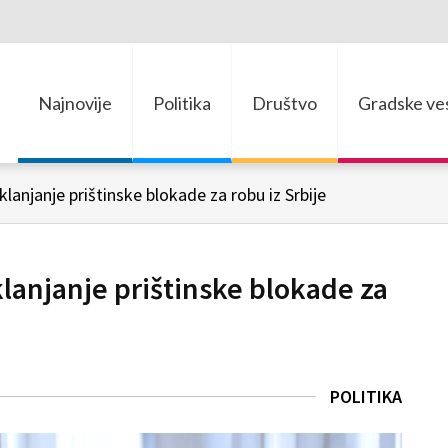
Najnovije
Politika
Društvo
Gradske ves
anjanje prištinske blokade za robu iz Srbije
anjanje prištinske blokade za
POLITIKA