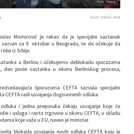
Foto: Tanjug
Izvor: Danas, Kim
0
mislav Momirović je rekao da je specijalni sastanak
sazvan za 9. oktobar u Beogradu, te da očekuje da
robe iz Srbije.
satanka u Berlinu i očekujemo deblokadu sporazuma
ć, dan posle sastanka u okviru Berlinskog procesa,
predsedavajuća Sporazuma CEFTA sazvala specijalni
a CEFTA radi usvajanja dogovorenih odluka.
odluka i jedna preporuka čekaju usvajanje koje će
obe i usluga i rasta trgovine u okviru CEFTA, u skladu
odama koje važe u EU, naveo je ministar.
lonila blokada usvajanja novih odluka CEFTA koju je