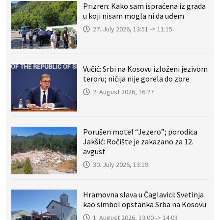
Prizren: Kako sam ispraćena iz grada
u koji nisam mogla ni da uđem
27. July 2026, 13:51 -> 11:15
Vučić: Srbi na Kosovu izloženi jezivom
teroru; ničija nije gorela do zore
2. August 2026, 16:27
Porušen motel “Jezero”; porodica
Jakšić: Ročište je zakazano za 12.
avgust
30. July 2026, 13:19
Hramovna slava u Čaglavici: Svetinja
kao simbol opstanka Srba na Kosovu
1. August 2026, 13:00 -> 14:03