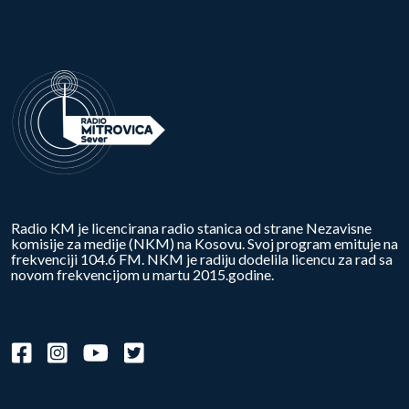
Radio KM je licencirana radio stanica od strane Nezavisne
komisije za medije (NKM) na Kosovu. Svoj program emituje na
frekvenciji 104.6 FM. NKM je radiju dodelila licencu za rad sa
novom frekvencijom u martu 2015.godine.