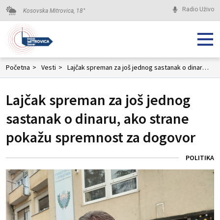
Radio Uživo
Kosovska Mitrovica,
18
°
Početna
>
Vesti
>
Lajčak spreman za još jednog sastanak o dinaru, ako strane pokažu spremnost za dogovor
Lajčak spreman za još jednog
sastanak o dinaru, ako strane
pokažu spremnost za dogovor
POLITIKA