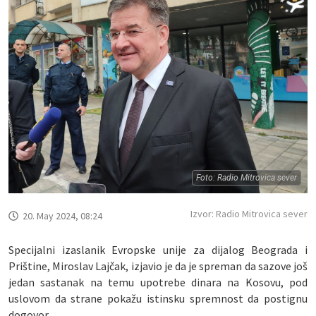
Foto: Radio Mitrovica sever
Izvor: Radio Mitrovica sever
20. May 2024, 08:24
Specijalni izaslanik Evropske unije za dijalog Beograda i
Prištine, Miroslav Lajčak, izjavio je da je spreman da sazove još
jedan sastanak na temu upotrebe dinara na Kosovu, pod
uslovom da strane pokažu istinsku spremnost da postignu
dogovor.