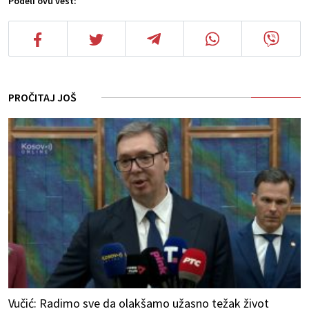
Podeli ovu vest:
PROČITAJ JOŠ
Vučić: Radimo sve da olakšamo užasno težak život