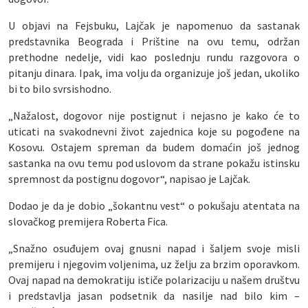
U objavi na Fejsbuku, Lajčak je napomenuo da sastanak
predstavnika Beograda i Prištine na ovu temu, održan
prethodne nedelje, vidi kao poslednju rundu razgovora o
pitanju dinara. Ipak, ima volju da organizuje još jedan, ukoliko
bi to bilo svrsishodno.
„Nažalost, dogovor nije postignut i nejasno je kako će to
uticati na svakodnevni život zajednica koje su pogođene na
Kosovu. Ostajem spreman da budem domaćin još jednog
sastanka na ovu temu pod uslovom da strane pokažu istinsku
spremnost da postignu dogovor“, napisao je Lajčak.
Dodao je da je dobio „šokantnu vest“ o pokušaju atentata na
slovačkog premijera Roberta Fica.
„Snažno osuđujem ovaj gnusni napad i šaljem svoje misli
premijeru i njegovim voljenima, uz želju za brzim oporavkom.
Ovaj napad na demokratiju ističe polarizaciju u našem društvu
i predstavlja jasan podsetnik da nasilje nad bilo kim –