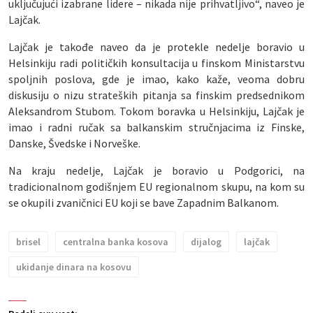
uključujući izabrane lidere – nikada nije prihvatljivo“, naveo je
Lajčak.
Lajčak je takođe naveo da je protekle nedelje boravio u
Helsinkiju radi političkih konsultacija u finskom Ministarstvu
spoljnih poslova, gde je imao, kako kaže, veoma dobru
diskusiju o nizu strateških pitanja sa finskim predsednikom
Aleksandrom Stubom. Tokom boravka u Helsinkiju, Lajčak je
imao i radni ručak sa balkanskim stručnjacima iz Finske,
Danske, Švedske i Norveške.
Na kraju nedelje, Lajčak je boravio u Podgorici, na
tradicionalnom godišnjem EU regionalnom skupu, na kom su
se okupili zvaničnici EU koji se bave Zapadnim Balkanom.
brisel
centralna banka kosova
dijalog
lajčak
ukidanje dinara na kosovu