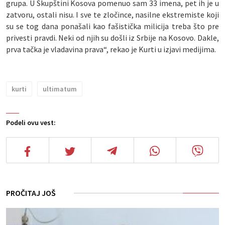
grupa. U Skupštini Kosova pomenuo sam 33 imena, pet ih je u
zatvoru, ostali nisu. I sve te zločince, nasilne ekstremiste koji
su se tog dana ponašali kao fašistička milicija treba što pre
privesti pravdi. Neki od njih su došli iz Srbije na Kosovo. Dakle,
prva tačka je vladavina prava“, rekao je Kurti u izjavi medijima.
kurti
ultimatum
Podeli ovu vest:
PROČITAJ JOŠ