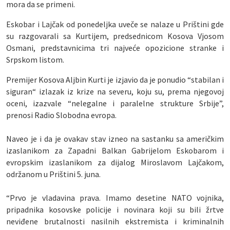
mora da se primeni.
Eskobar i Lajčak od ponedeljka uveče se nalaze u Prištini gde
su razgovarali sa Kurtijem, predsednicom Kosova Vjosom
Osmani, predstavnicima tri najveće opozicione stranke i
Srpskom listom.
Premijer Kosova Aljbin Kurti je izjavio da je ponudio “stabilan i
siguran“ izlazak iz krize na severu, koju su, prema njegovoj
oceni, izazvale “nelegalne i paralelne strukture Srbije”,
prenosi Radio Slobodna evropa.
Naveo je i da je ovakav stav izneo na sastanku sa američkim
izaslanikom za Zapadni Balkan Gabrijelom Eskobarom i
evropskim izaslanikom za dijalog Miroslavom Lajčakom,
održanom u Prištini 5. juna.
“Prvo je vladavina prava. Imamo desetine NATO vojnika,
pripadnika kosovske policije i novinara koji su bili žrtve
neviđene brutalnosti nasilnih ekstremista i kriminalnih