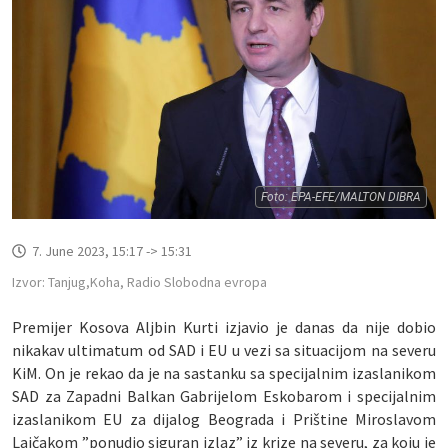
Foto: EPA-EFE/MALTON DIBRA
7. June 2023, 15:17 -> 15:31
Izvor: Tanjug,Koha, Radio Slobodna evropa
Premijer Kosova Aljbin Kurti izjavio je danas da nije dobio
nikakav ultimatum od SAD i EU u vezi sa situacijom na severu
KiM. On je rekao da je na sastanku sa specijalnim izaslanikom
SAD za Zapadni Balkan Gabrijelom Eskobarom i specijalnim
izaslanikom EU za dijalog Beograda i Prištine Miroslavom
Lajčakom ”ponudio siguran izlaz” iz krize na severu, za koju je