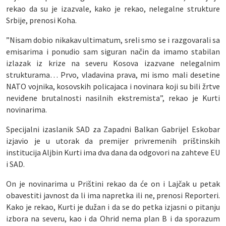
rekao da su je izazvale, kako je rekao, nelegalne strukture
Srbije, prenosi Koha.
”Nisam dobio nikakav ultimatum, sreli smo se i razgovarali sa
emisarima i ponudio sam siguran način da imamo stabilan
izlazak iz krize na severu Kosova izazvane nelegalnim
strukturama… Prvo, vladavina prava, mi ismo mali desetine
NATO vojnika, kosovskih policajaca i novinara koji su bili žrtve
neviđene brutalnosti nasilnih ekstremista”, rekao je Kurti
novinarima.
Specijalni izaslanik SAD za Zapadni Balkan Gabrijel Eskobar
izjavio je u utorak da premijer privremenih prištinskih
institucija Aljbin Kurti ima dva dana da odgovori na zahteve EU
i SAD.
On je novinarima u Prištini rekao da će on i Lajčak u petak
obavestiti javnost da li ima napretka ili ne, prenosi Reporteri.
Kako je rekao, Kurti je dužan i da se do petka izjasni o pitanju
izbora na severu, kao i da Ohrid nema plan B i da sporazum