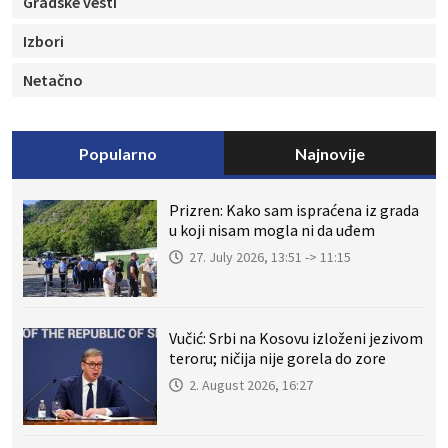
Gradske vesti
Izbori
Netačno
Popularno
Najnovije
Prizren: Kako sam ispraćena iz grada
u koji nisam mogla ni da uđem
27. July 2026, 13:51 -> 11:15
Vučić: Srbi na Kosovu izloženi jezivom
teroru; ničija nije gorela do zore
2. August 2026, 16:27