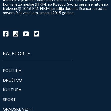
komisije za medije (NKM) na Kosovu. Svoj program emituje na
frekvenciji 104.6 FM. NKM je radiju dodelila licencu za rad sa
novom frekvencijom u martu 2015.godine.
KATEGORIJE
POLITIKA
DRUŠTVO
KULTURA
SPORT
GRADSKE VESTI