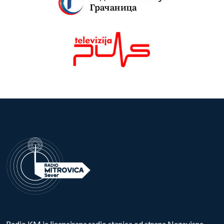
Radio KM je licencirana radio stanica od strane Nezavisne