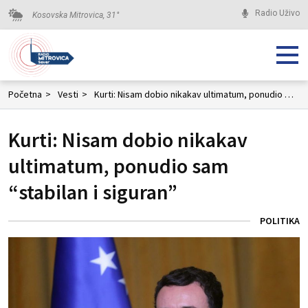
Radio Uživo
Kosovska Mitrovica,
31
°
Početna
>
Vesti
>
Kurti: Nisam dobio nikakav ultimatum, ponudio sam “stabilan i siguran”
Kurti: Nisam dobio nikakav
ultimatum, ponudio sam
“stabilan i siguran”
POLITIKA