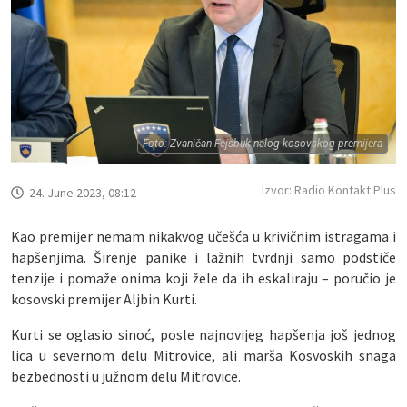
Foto: Zvaničan Fejsbuk nalog kosovskog premijera
Izvor: Radio Kontakt Plus
24. June 2023, 08:12
Kao premijer nemam nikakvog učešća u krivičnim istragama i
hapšenjima. Širenje panike i lažnih tvrdnji samo podstiče
tenzije i pomaže onima koji žele da ih eskaliraju – poručio je
kosovski premijer Aljbin Kurti.
Kurti se oglasio sinoć, posle najnovijeg hapšenja još jednog
lica u severnom delu Mitrovice, ali marša Kosvoskih snaga
bezbednosti u južnom delu Mitrovice.