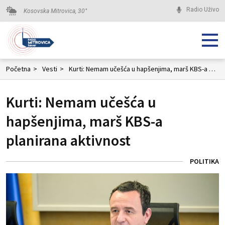
Radio Uživo
Kosovska Mitrovica,
30
°
Početna
>
Vesti
>
Kurti: Nemam učešća u hapšenjima, marš KBS-a planirana aktivnost
Kurti: Nemam učešća u
hapšenjima, marš KBS-a
planirana aktivnost
POLITIKA