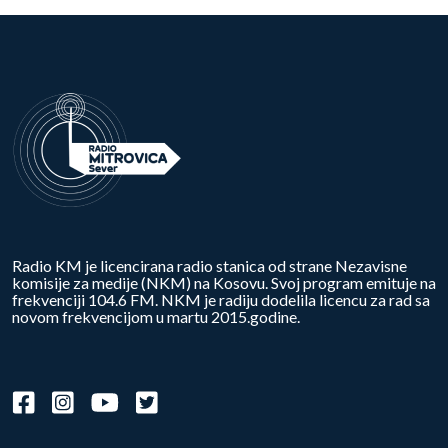
Radio KM je licencirana radio stanica od strane Nezavisne
komisije za medije (NKM) na Kosovu. Svoj program emituje na
frekvenciji 104.6 FM. NKM je radiju dodelila licencu za rad sa
novom frekvencijom u martu 2015.godine.