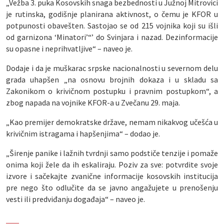
„Vežba 3. puka Kosovskih snaga bezbednosti u Južnoj Mitrovici
je rutinska, godišnje planirana aktivnost, o čemu je KFOR u
potpunosti obavešten. Sastojao se od 215 vojnika koji su išli
od garnizona ‘Minatori’“’ do Svinjara i nazad. Dezinformacije
su opasne i neprihvatljive“ – naveo je.
Dodaje i da je muškarac srpske nacionalnosti u severnom delu
grada uhapšen „na osnovu brojnih dokaza i u skladu sa
Zakonikom o krivičnom postupku i pravnim postupkom“, a
zbog napada na vojnike KFOR-a u Zvečanu 29. maja.
„Kao premijer demokratske države, nemam nikakvog učešća u
krivičnim istragama i hapšenjima“ – dodao je.
„Širenje panike i lažnih tvrdnji samo podstiče tenzije i pomaže
onima koji žele da ih eskaliraju. Poziv za sve: potvrdite svoje
izvore i sačekajte zvanične informacije kosovskih institucija
pre nego što odlučite da se javno angažujete u prenošenju
vesti ili predviđanju događaja“ – naveo je.