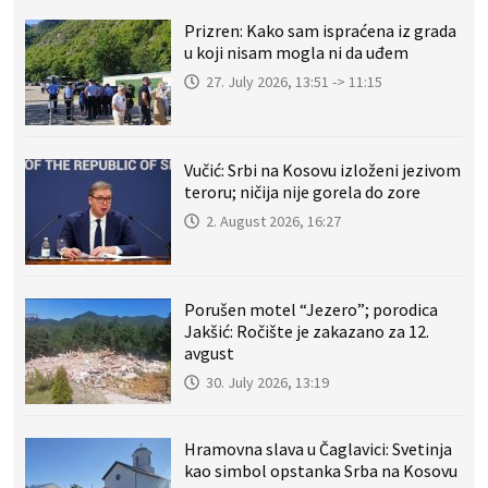
Prizren: Kako sam ispraćena iz grada
u koji nisam mogla ni da uđem
27. July 2026, 13:51 -> 11:15
Vučić: Srbi na Kosovu izloženi jezivom
teroru; ničija nije gorela do zore
2. August 2026, 16:27
Porušen motel “Jezero”; porodica
Jakšić: Ročište je zakazano za 12.
avgust
30. July 2026, 13:19
Hramovna slava u Čaglavici: Svetinja
kao simbol opstanka Srba na Kosovu