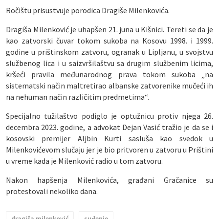
Ročištu prisustvuje porodica Dragiše Milenkovića.
Dragiša Milenković je uhapšen 21. juna u Kišnici. Tereti se da je
kao zatvorski čuvar tokom sukoba na Kosovu 1998. i 1999.
godine u prištinskom zatvoru, ogranak u Lipljanu, u svojstvu
službenog lica i u saizvršilaštvu sa drugim službenim licima,
kršeći pravila međunarodnog prava tokom sukoba „na
sistematski način maltretirao albanske zatvorenike mučeći ih
na nehuman način različitim predmetima“.
Specijalno tužilaštvo podiglo je optužnicu protiv njega 26.
decembra 2023. godine, a advokat Dejan Vasić tražio je da se i
kosovski premijer Aljbin Kurti sasluša kao svedok u
Milenkovićevom slučaju jer je bio pritvoren u zatvoru u Prištini
u vreme kada je Milenković radio u tom zatvoru.
Nakon hapšenja Milenkovića, građani Gračanice su
protestovali nekoliko dana.
dragiša milenković
suđenje