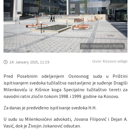
Foto: Osnovni sud u Prištini
Izvor: Kosovo onlajn
24. January 2025, 11:19
Pred Posebnim odeljenjem Osnovnog suda u Prištini
ispitivanjem svedoka tužilaštva nastavljeno je suđenje Dragiši
Milenkoviću iz Kišnice koga Specijalno tužilaštvo tereti za
navodni ratni zločin tokom 1998. i 1999. godine na Kosovu.
Za danas je predviđeno ispitivanje svedoka H.H.
U sudu su Milenkovićevi advokati, Jovana Filipović i Dejan A.
Vasić, dok je Živojin Jokanović odsutan.