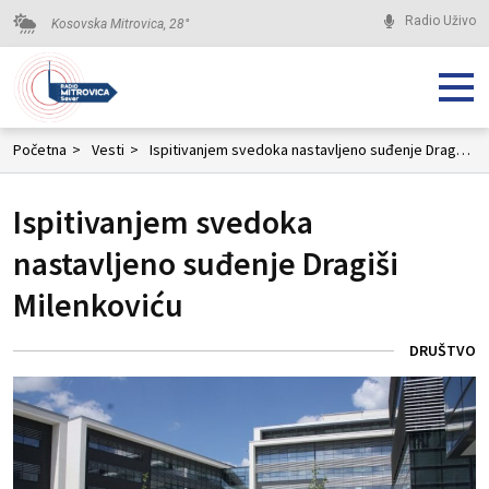
Radio Uživo
Kosovska Mitrovica,
28
°
Početna
>
Vesti
>
Ispitivanjem svedoka nastavljeno suđenje Dragiši Milenkoviću
Ispitivanjem svedoka
nastavljeno suđenje Dragiši
Milenkoviću
DRUŠTVO