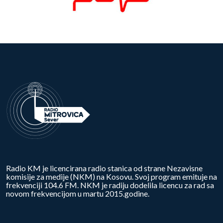
Radio KM je licencirana radio stanica od strane Nezavisne
komisije za medije (NKM) na Kosovu. Svoj program emituje na
frekvenciji 104.6 FM. NKM je radiju dodelila licencu za rad sa
novom frekvencijom u martu 2015.godine.