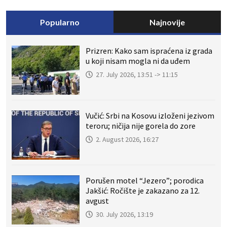
Popularno
Najnovije
Prizren: Kako sam ispraćena iz grada
u koji nisam mogla ni da uđem
27. July 2026, 13:51 -> 11:15
Vučić: Srbi na Kosovu izloženi jezivom
teroru; ničija nije gorela do zore
2. August 2026, 16:27
Porušen motel “Jezero”; porodica
Jakšić: Ročište je zakazano za 12.
avgust
30. July 2026, 13:19