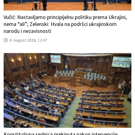
Vučić: Nastavljamo principijelnu politiku prema Ukrajini,
nema “ali”; Zelenski: Hvala na podršci ukrajinskom
narodu i nezavisnosti
8. August 2026, 12:47
Konstitutivna sednica prekinuta nakon intervencije