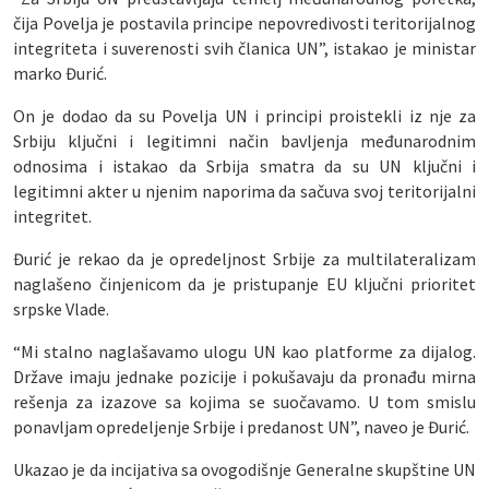
čija Povelja je postavila principe nepovredivosti teritorijalnog
integriteta i suverenosti svih članica UN”, istakao je ministar
marko Đurić.
On je dodao da su Povelja UN i principi proistekli iz nje za
Srbiju ključni i legitimni način bavljenja međunarodnim
odnosima i istakao da Srbija smatra da su UN ključni i
legitimni akter u njenim naporima da sačuva svoj teritorijalni
integritet.
Đurić je rekao da je opredeljnost Srbije za multilateralizam
naglašeno činjenicom da je pristupanje EU ključni prioritet
srpske Vlade.
“Mi stalno naglašavamo ulogu UN kao platforme za dijalog.
Države imaju jednake pozicije i pokušavaju da pronađu mirna
rešenja za izazove sa kojima se suočavamo. U tom smislu
ponavljam opredeljenje Srbije i predanost UN”, naveo je Đurić.
Ukazao je da incijativa sa ovogodišnje Generalne skupštine UN