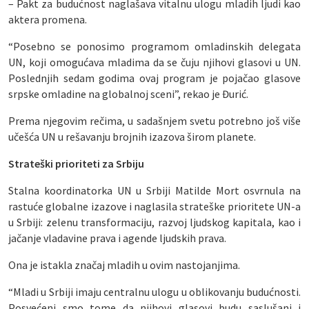
– Pakt za budućnost naglašava vitalnu ulogu mladih ljudi kao
aktera promena.
“Posebno se ponosimo programom omladinskih delegata
UN, koji omogućava mladima da se čuju njihovi glasovi u UN.
Poslednjih sedam godima ovaj program je pojačao glasove
srpske omladine na globalnoj sceni”, rekao je Đurić.
Prema njegovim rečima, u sadašnjem svetu potrebno još više
učešća UN u rešavanju brojnih izazova širom planete.
Strateški prioriteti za Srbiju
Stalna koordinatorka UN u Srbiji Matilde Mort osvrnula na
rastuće globalne izazove i naglasila strateške prioritete UN-a
u Srbiji: zelenu transformaciju, razvoj ljudskog kapitala, kao i
jačanje vladavine prava i agende ljudskih prava.
Ona je istakla značaj mladih u ovim nastojanjima.
“Mladi u Srbiji imaju centralnu ulogu u oblikovanju budućnosti.
Posvećeni smo tome da njihovi glasovi budu saslušani i