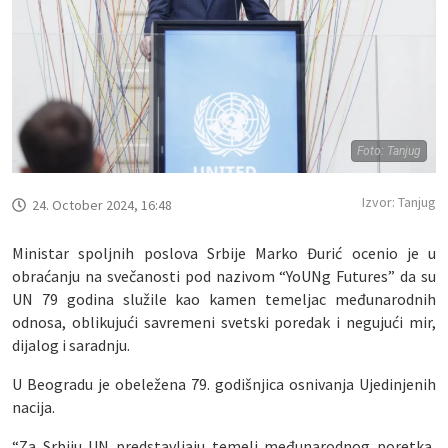
Foto: Tanjug
Izvor: Tanjug
24. October 2024, 16:48
Ministar spoljnih poslova Srbije Marko Đurić ocenio je u
obraćanju na svečanosti pod nazivom “YoUNg Futures” da su
UN 79 godina služile kao kamen temeljac međunarodnih
odnosa, oblikujući savremeni svetski poredak i negujući mir,
dijalog i saradnju.
U Beogradu je obeležena 79. godišnjica osnivanja Ujedinjenih
nacija.
“Za Srbiju UN predstavljaju temelj međunarodnog poretka,