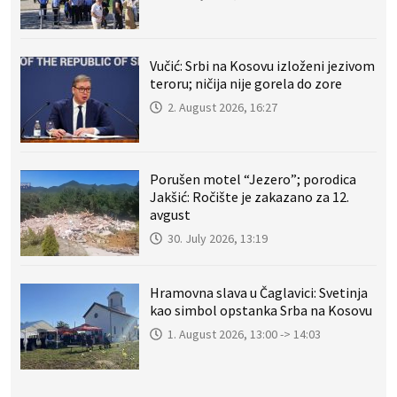
Vučić: Srbi na Kosovu izloženi jezivom
teroru; ničija nije gorela do zore
2. August 2026, 16:27
Porušen motel “Jezero”; porodica
Jakšić: Ročište je zakazano za 12.
avgust
30. July 2026, 13:19
Hramovna slava u Čaglavici: Svetinja
kao simbol opstanka Srba na Kosovu
1. August 2026, 13:00 -> 14:03