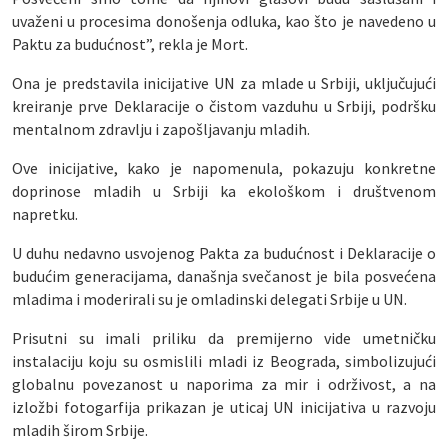
uvaženi u procesima donošenja odluka, kao što je navedeno u
Paktu za budućnost”, rekla je Mort.
Ona je predstavila inicijative UN za mlade u Srbiji, uključujući
kreiranje prve Deklaracije o čistom vazduhu u Srbiji, podršku
mentalnom zdravlju i zapošljavanju mladih.
Ove inicijative, kako je napomenula, pokazuju konkretne
doprinose mladih u Srbiji ka ekološkom i društvenom
napretku.
U duhu nedavno usvojenog Pakta za budućnost i Deklaracije o
budućim generacijama, današnja svečanost je bila posvećena
mladima i moderirali su je omladinski delegati Srbije u UN.
Prisutni su imali priliku da premijerno vide umetničku
instalaciju koju su osmislili mladi iz Beograda, simbolizujući
globalnu povezanost u naporima za mir i održivost, a na
izložbi fotogarfija prikazan je uticaj UN inicijativa u razvoju
mladih širom Srbije.