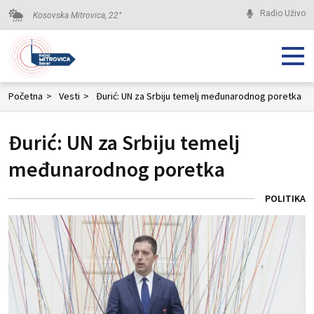
Radio Uživo
Kosovska Mitrovica,
22
°
Početna
>
Vesti
>
Đurić: UN za Srbiju temelj međunarodnog poretka
Đurić: UN za Srbiju temelj
međunarodnog poretka
POLITIKA