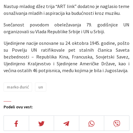
Nastup mladog džez trija “ART link” dodatno je naglasio teme
osnaživanja mladih i aspiracija ka budućnosti kroz muziku.
Svečanost povodom obeležavanja 79. godišnjice UN
organizovali su Vlada Republike Srbije i UN u Srbiji.
Ujedinjene nacije osnovane su 24. oktobra 1945. godine, pošto
su Povelju UN ratifikovale pet stalnih članica Saveta
bezbednosti – Republika Kina, Francuska, Sovjetski Savez,
Ujedinjeno Kraljevstvo i Sjedinjene Američke Države, kao i
većina ostalih 46 potpisnica, među kojima je bila i Jugoslavija.
marko đurić
un
Podeli ovu vest: