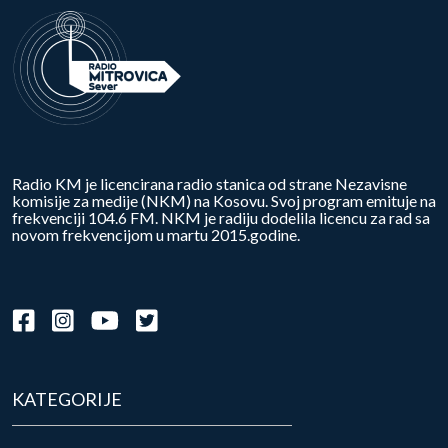
Radio KM je licencirana radio stanica od strane Nezavisne
komisije za medije (NKM) na Kosovu. Svoj program emituje na
frekvenciji 104.6 FM. NKM je radiju dodelila licencu za rad sa
novom frekvencijom u martu 2015.godine.
KATEGORIJE