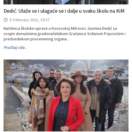
Dedić: Ulaže se i ulagaće se i dalje u svaku školu na KiM
9. February 2021, 19:37
Načelnica školske uprave u Kosovskoj Mitrovici Jasmina Dedić sa
svojim domaćinima gradonačelnikom Gračanice Srđanom Popovićem i
predsednikom privremenog organa...
Pročitaj više..