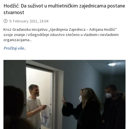
Hodžić: Da suživot u multietničkim zajednicama postane
stvarnost
9. February 2021, 18:04
Kroz Građansku inicijativu „Ujedinjena Zajednica – Adrijana Hodžić“
svoje znanje i višegodišnje iskustvo stečeno u vladinim i nevladinim
organizacijama...
Pročitaj više..