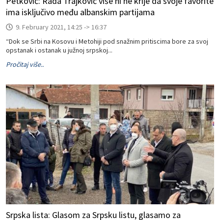
Petković: Rada Trajković više ni ne krije da svoje favorite
ima isključivo među albanskim partijama
9. February 2021, 14:25 -> 16:37
“Dok se Srbi na Kosovu i Metohiji pod snažnim pritiscima bore za svoj
opstanak i ostanak u južnoj srpskoj...
Pročitaj više..
Srpska lista: Glasom za Srpsku listu, glasamo za