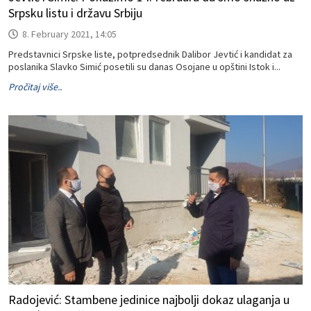
Srpsku listu i državu Srbiju
8. February 2021, 14:05
Predstavnici Srpske liste, potpredsednik Dalibor Jevtić i kandidat za
poslanika Slavko Simić posetili su danas Osojane u opštini Istok i...
Pročitaj više..
Radojević: Stambene jedinice najbolji dokaz ulaganja u