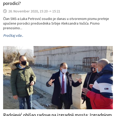
porodici?
26. November 2020, 15:20 -> 15:21
Član SNS-a Luka Petrović osudio je danas u otvorenom pismu pretnje
upućene porodici predsednika Srbije Aleksandra Vučića. Pismo
prenosimo...
Pročitaj više..
Radojević obišao radove na izgradnji mosta: Izgradnjom