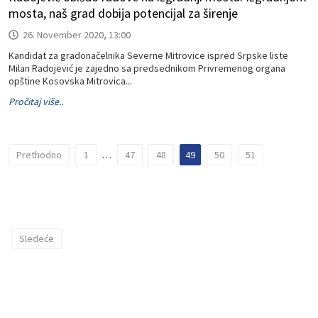
mosta, naš grad dobija potencijal za širenje
26. November 2020, 13:00
Kandidat za gradonačelnika Severne Mitrovice ispred Srpske liste
Milan Radojević je zajedno sa predsednikom Privremenog organa
opštine Kosovska Mitrovica...
Pročitaj više..
Prethodno
1
…
47
48
49
50
51
Sledeće