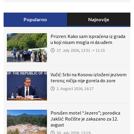
Popularno
Najnovije
Prizren: Kako sam ispraćena iz grada
u koji nisam mogla ni da uđem
27. July 2026, 13:51 -> 11:15
Vučić: Srbi na Kosovu izloženi jezivom
teroru; ničija nije gorela do zore
2. August 2026, 16:27
Porušen motel “Jezero”; porodica
Jakšić: Ročište je zakazano za 12.
avgust
30. July 2026, 13:19