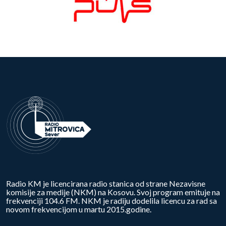
Radio KM je licencirana radio stanica od strane Nezavisne
komisije za medije (NKM) na Kosovu. Svoj program emituje na
frekvenciji 104.6 FM. NKM je radiju dodelila licencu za rad sa
novom frekvencijom u martu 2015.godine.