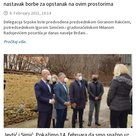
nastavak borbe za opstanak na ovim prostorima
8. February 2021, 16:14
Delegacija Srpske liste predvođena predsednikom Goranom Rakićem,
potredsednikom Igorom Simićem i gradonačelnikom Milanom
Radojevićem posetila je danas naselje Brđani...
Pročitaj više..
Jevtić i Simić: Pokažimo 14. februara da smo snažno uz