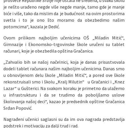
prosvete Republike Srbije nije ostala ne sređena, u svaku školu
je nešto urađeno negde više negde manje, tamo gde je manje
biće i više, tako da mislim da je budućnost na ovim prostorima
svetla i to je ono što moramo da obezbedimo našim
potomcima“, kazala je Dedić.
Ovom prilikom najboljim učenicima OŠ „Miladin Mitić“,
Gimnazije i Ekonomsko-trgovinske škole uručeni su tablet
računari, koje je obezbedila opština Gračanica.
„Zahvalio bih se našoj načelnici, koja je danas prisustvovala
dodeli tablet računara našim najboljim učenicima. Danas smo
u obnovljenom delu škole „Miladin Mitić“, a pored ove škole
rekonstruisali smo i školu „Kralj Milutin“ u Gračanici i „Knez
Lazar“ u Gušterici. Na svakom koraku je primetno da ulažemo
u infrastrukturu i da se trudimo da poboljšamo uslove
školovanja našoj deci“, kazao je predsednik opštine Gračanica
Srđan Popović.
Nagrađeni učenici saglasni su da im ova nagrada predstavlja
podstrek i motivaciju za dalji trud i rad.