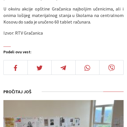
U okviru akcije opštine Gračanica najboljim učenicima, ali i
onima lošijeg materijalnog stanja u školama na centralnom
Kosovu do sada je uručeno 60 tablet računara.
Izvor: RTV Gračanica
Podeli ovu vest:
PROČITAJ JOŠ