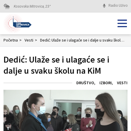
Radio Uživo
Kosovska Mitrovica,
23
°
Početna
>
Vesti
>
Dedić: Ulaže se i ulagaće se i dalje u svaku školu na KiM
Dedić: Ulaže se i ulagaće se i
dalje u svaku školu na KiM
DRUŠTVO
IZBORI
VESTI