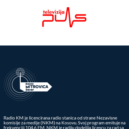
Radio KM je licencirana radio stanica od strane Nezavisne
komisije za medije (NKM) na Kosovu. Svoj program emituje na
frekvenciji 104.6 FM. NKM je radiju dodelila licencu za rad sa