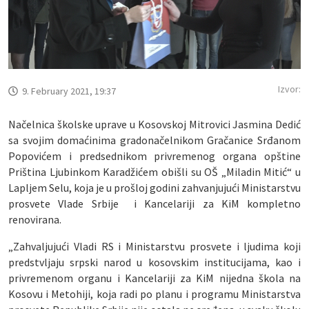
Izvor:
9. February 2021, 19:37
Načelnica školske uprave u Kosovskoj Mitrovici Jasmina Dedić
sa svojim domaćinima gradonačelnikom Gračanice Srđanom
Popovićem i predsednikom privremenog organa opštine
Priština Ljubinkom Karadžićem obišli su OŠ „Miladin Mitić“ u
Lapljem Selu, koja je u prošloj godini zahvanjujući Ministarstvu
prosvete Vlade Srbije i Kancelariji za KiM kompletno
renovirana.
„Zahvaljujući Vladi RS i Ministarstvu prosvete i ljudima koji
predstvljaju srpski narod u kosovskim institucijama, kao i
privremenom organu i Kancelariji za KiM nijedna škola na
Kosovu i Metohiji, koja radi po planu i programu Ministarstva