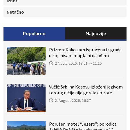
Izbori
Netačno
Popularno
Najnovije
Prizren: Kako sam ispraćena iz grada
u koji nisam mogla ni da uđem
27. July 2026, 13:51 -> 11:15
Vučić: Srbi na Kosovu izloženi jezivom
teroru; ničija nije gorela do zore
2. August 2026, 16:27
Porušen motel “Jezero”; porodica
Jakšić: Ročište je zakazano za 12.