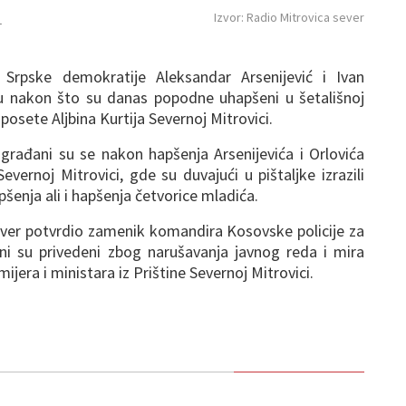
Izvor: Radio Mitrovica sever
1
 Srpske demokratije Aleksandar Arsenijević i Ivan
du nakon što su danas popodne uhapšeni u šetališnoj
posete Aljbina Kurtija Severnoj Mitrovici.
 građani su se nakon hapšenja Arsenijevića i Orlovića
Severnoj Mitrovici, gde su duvajući u pištaljke izrazili
enja ali i hapšenja četvorice mladića.
ever potvrdio zamenik komandira Kosovske policije za
oni su privedeni zbog narušavanja javnog reda i mira
era i ministara iz Prištine Severnoj Mitrovici.