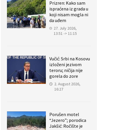
Prizren: Kako sam
ispraćena iz grada u
koji nisam mogla ni
da uđem
27. July 2026,
13:51 -> 11:15
Vučić: Srbi na Kosovu
izloženi jezivom
teroru; ničija nije
gorela do zore
2. August 2026,
16:27
Porušen motel
“Jezero”; porodica
Jakšić: Ročište je