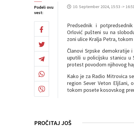
10. September 2024, 15:53 -> 16:5
Podeli ovu
vest:
Predsednik i potpredsednik
Orlović pušteni su na slobo
zoni ulice Kralja Petra, tokom 
Članovi Srpske demokratije i
uputili u policijsku stanicu u 
protest povodom njihovog hapš
Kako je za Radio Mitrovica s
region Sever Veton Eljšani, 
tokom posete kosovskog premij
PROČITAJ JOŠ