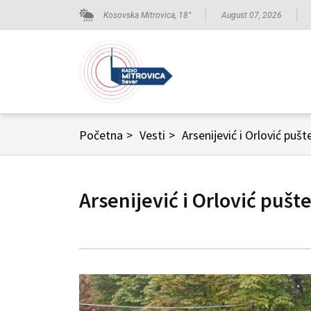
Kosovska Mitrovica,
18
°
August 07, 2026
Početna
>
Vesti
>
Arsenijević i Orlović puš
Arsenijević i Orlović pušt