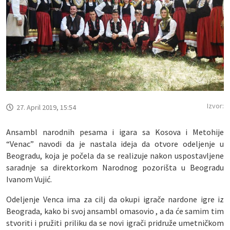
Izvor:
27. April 2019, 15:54
Ansambl narodnih pesama i igara sa Kosova i Metohije
“Venac” navodi da je nastala ideja da otvore odeljenje u
Beogradu, koja je počela da se realizuje nakon uspostavljene
saradnje sa direktorkom Narodnog pozorišta u Beogradu
Ivanom Vujić.
Odeljenje Venca ima za cilj da okupi igrače nardone igre iz
Beograda, kako bi svoj ansambl omasovio , a da će samim tim
stvoriti i pružiti priliku da se novi igrači pridruže umetničkom