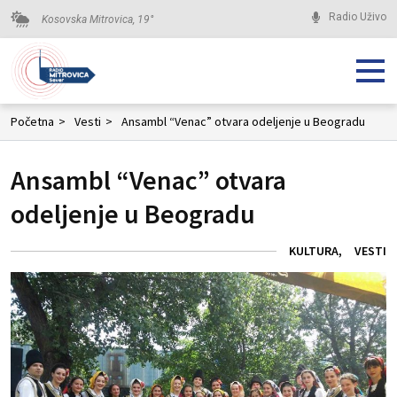
Radio Uživo
Kosovska Mitrovica,
19
°
Početna
>
Vesti
>
Ansambl “Venac” otvara odeljenje u Beogradu
Ansambl “Venac” otvara
odeljenje u Beogradu
KULTURA
VESTI