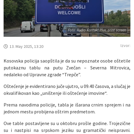
Foto: Radio Kontakt Plus, print screen
Izvor:
13. May 2025, 13:20
Kosovska policija saopštila je da su nepoznate osobe oštetile
putokaznu tablu na putu Zvečan – Severna Mitrovica,
nedaleko od Upravne zgrade “Trepče”.
Oštećenje je evidentirano juče ujutro, u 09.40 časova, a slučaj je
okvalifikovan kao „uništenje ili oštećenje imovine“.
Prema navodima policije, tabla je išarana crnim sprejem i na
jednom mestu probijena oštrim predmetom.
Ove table postavljene su u oktobru prošle godine. Trojezične
su i nastpisi na srpskom jeziku su gramatički neispravni.