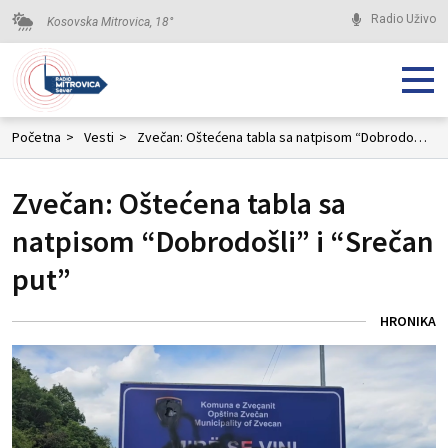
Radio Uživo
Kosovska Mitrovica,
18
°
Početna
>
Vesti
>
Zvečan: Oštećena tabla sa natpisom “Dobrodošli” i “Srečan put”
Zvečan: Oštećena tabla sa
natpisom “Dobrodošli” i “Srečan
put”
HRONIKA