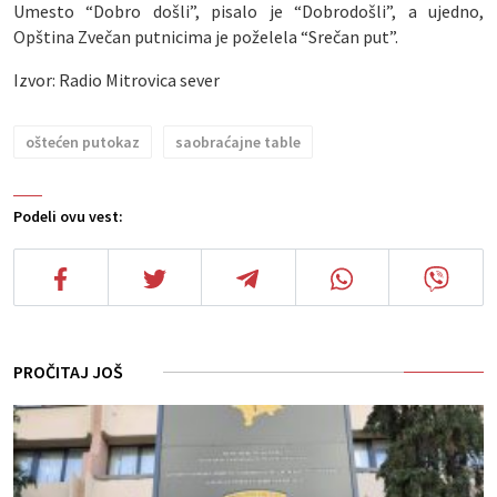
Umesto “Dobro došli”, pisalo je “Dobrodošli”, a ujedno,
Opština Zvečan putnicima je poželela “Srečan put”.
Izvor: Radio Mitrovica sever
oštećen putokaz
saobraćajne table
Podeli ovu vest:
PROČITAJ JOŠ