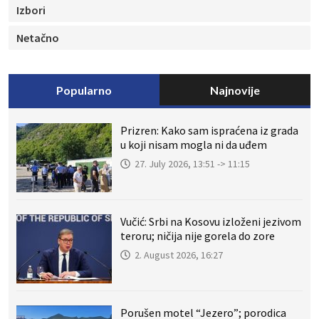
Izbori
Netačno
Popularno
Najnovije
Prizren: Kako sam ispraćena iz grada
u koji nisam mogla ni da uđem
27. July 2026, 13:51 -> 11:15
Vučić: Srbi na Kosovu izloženi jezivom
teroru; ničija nije gorela do zore
2. August 2026, 16:27
Porušen motel “Jezero”; porodica