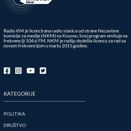
Radio KM je licencirana radio stanica od strane Nezavisne
komisije za medije (NKM) na Kosovu. Svoj program emituje na
frekvenciji 104.6 FM. NKM je radiju dodelila licencu za rad sa
novom frekvencijom u martu 2015.godine.
KATEGORIJE
POLITIKA
DRUŠTVO