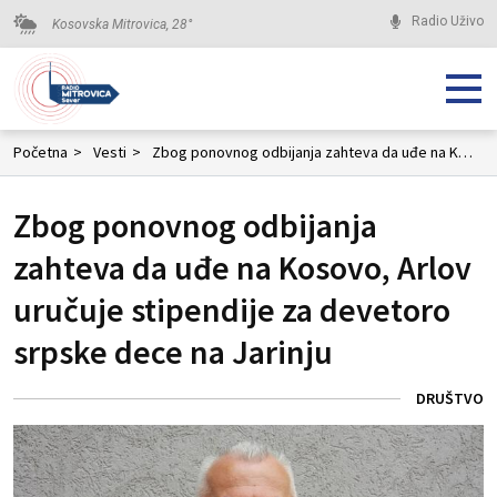
Radio Uživo
Kosovska Mitrovica,
28
°
Početna
>
Vesti
>
Zbog ponovnog odbijanja zahteva da uđe na Kosovo, Arlov uručuje stipendije za devetoro srpske dece na Jarinju
Zbog ponovnog odbijanja
zahteva da uđe na Kosovo, Arlov
uručuje stipendije za devetoro
srpske dece na Jarinju
DRUŠTVO