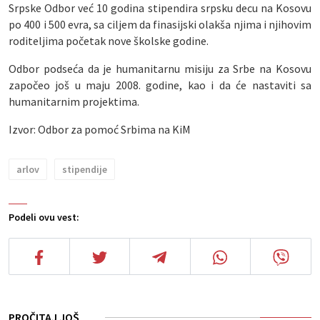
Srpske Odbor već 10 godina stipendira srpsku decu na Kosovu
po 400 i 500 evra, sa ciljem da finasijski olakša njima i njihovim
roditeljima početak nove školske godine.
Odbor podseća da je humanitarnu misiju za Srbe na Kosovu
započeo još u maju 2008. godine, kao i da će nastaviti sa
humanitarnim projektima.
Izvor: Odbor za pomoć Srbima na KiM
arlov
stipendije
Podeli ovu vest:
PROČITAJ JOŠ