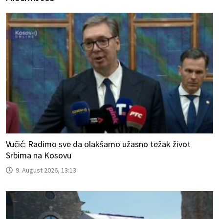
Vučić: Radimo sve da olakšamo užasno težak život
Srbima na Kosovu
9. August 2026, 13:13