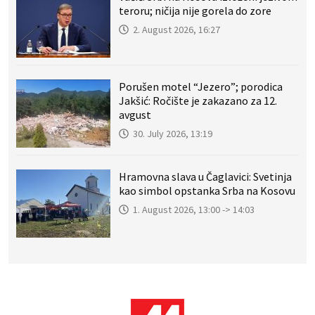
teroru; ničija nije gorela do zore
2. August 2026, 16:27
Porušen motel “Jezero”; porodica
Jakšić: Ročište je zakazano za 12.
avgust
30. July 2026, 13:19
Hramovna slava u Čaglavici: Svetinja
kao simbol opstanka Srba na Kosovu
1. August 2026, 13:00 -> 14:03