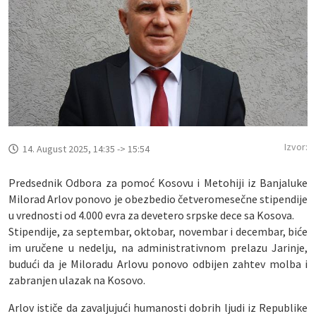
Izvor:
14. August 2025, 14:35 -> 15:54
Predsednik Odbora za pomoć Kosovu i Metohiji iz Banjaluke
Milorad Arlov ponovo je obezbedio četveromesečne stipendije
u vrednosti od 4.000 evra za devetero srpske dece sa Kosova.
Stipendije, za septembar, oktobar, novembar i decembar, biće
im uručene u nedelju, na administrativnom prelazu Jarinje,
budući da je Miloradu Arlovu ponovo odbijen zahtev molba i
zabranjen ulazak na Kosovo.
Arlov ističe da zavaljujući humanosti dobrih ljudi iz Republike