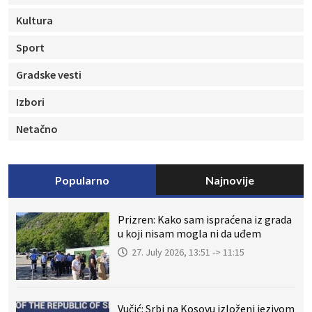
Kultura
Sport
Gradske vesti
Izbori
Netačno
Popularno
Najnovije
Prizren: Kako sam ispraćena iz grada
u koji nisam mogla ni da uđem
27. July 2026, 13:51 -> 11:15
Vučić: Srbi na Kosovu izloženi jezivom