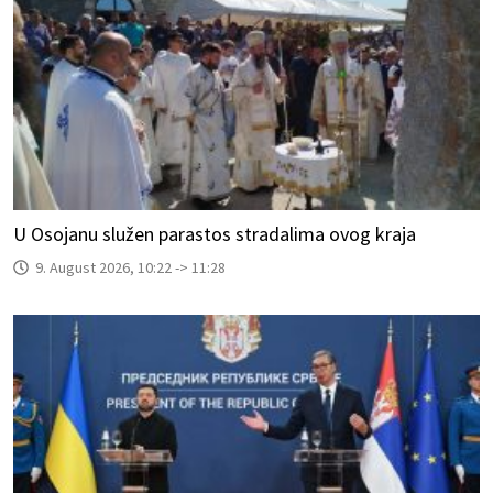
U Osojanu služen parastos stradalima ovog kraja
9. August 2026, 10:22 -> 11:28