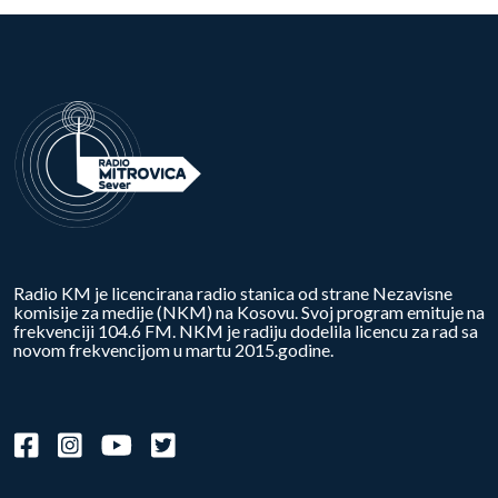
Radio KM je licencirana radio stanica od strane Nezavisne
komisije za medije (NKM) na Kosovu. Svoj program emituje na
frekvenciji 104.6 FM. NKM je radiju dodelila licencu za rad sa
novom frekvencijom u martu 2015.godine.