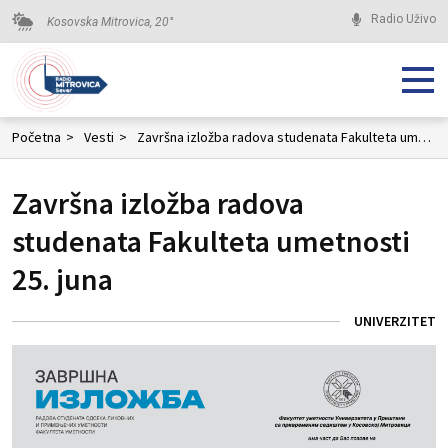
Radio Uživo
Kosovska Mitrovica,
20
°
Početna
>
Vesti
>
Završna izložba radova studenata Fakulteta umetnosti 25. juna
Završna izložba radova
studenata Fakulteta umetnosti
25. juna
UNIVERZITET