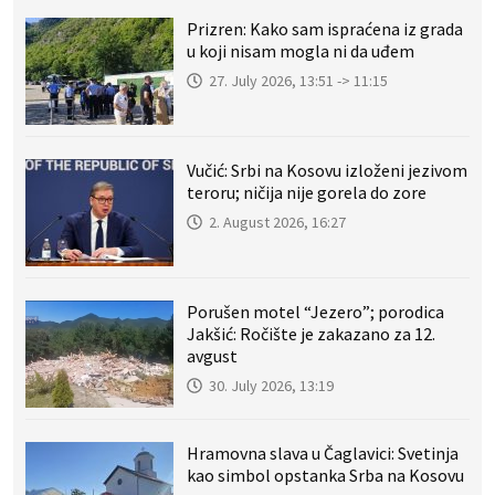
Prizren: Kako sam ispraćena iz grada
u koji nisam mogla ni da uđem
27. July 2026, 13:51 -> 11:15
Vučić: Srbi na Kosovu izloženi jezivom
teroru; ničija nije gorela do zore
2. August 2026, 16:27
Porušen motel “Jezero”; porodica
Jakšić: Ročište je zakazano za 12.
avgust
30. July 2026, 13:19
Hramovna slava u Čaglavici: Svetinja
kao simbol opstanka Srba na Kosovu