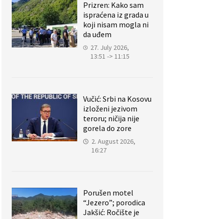
Prizren: Kako sam
ispraćena iz grada u
koji nisam mogla ni
da uđem
27. July 2026,
13:51 -> 11:15
Vučić: Srbi na Kosovu
izloženi jezivom
teroru; ničija nije
gorela do zore
2. August 2026,
16:27
Porušen motel
“Jezero”; porodica
Jakšić: Ročište je