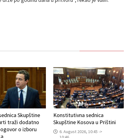
sednica Skupštine
Konstitutivna sednica
rti traži dodatno
Skupštine Kosova u Prištini
ogovor o izboru
6. August 2026, 10:45 ->
ka
10:46