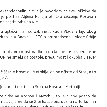
leksandar Vulin izjavio je povodom najave Prištine da
je politika Aljbina Kurtija etničko čišćenje Kosova i
da zaštiti Srbe na KiM.
u uplašeni, ali su zabrinuti, kao i Vlada Srbije zbog
 rekao je u Dnevniku RTS-a potpredsednik Vlade Srbije
sno otvoriti most na Ibru i da kosovske bezbednosne
4 UN ne smeju da postoje, pređu most i okupiraju sever
o čišćenje Kosova i Metohije, da se očiste od Srba, a to
e Vulin.
r je garant opstanka Srba na Kosovu i Metohiji.
te Srbe na Kosovu i Metohiji, to je njihov posao da
a sve, a ne da se Srbi hapse bez obzira na to ko im i
drže po godinu dana u pritvoru”, rekao je Vulin.