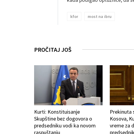
kfor
most na ibru
PROČITAJ JOŠ
Kurti: Konstituisanje
Prekinuta 
Skupštine bez dogovora o
Kosova, Ku
predsedniku vodi ka novom
vreme za d
raspuštanju
predsedni