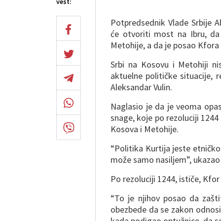
vest:
Potpredsednik Vlade Srbije A
će otvoriti most na Ibru, da 
Metohije, a da je posao Kfora 
Srbi na Kosovu i Metohiji nis
aktuelne političke situacije,
Aleksandar Vulin.
Naglasio je da je veoma opa
snage, koje po rezoluciji 124
Kosova i Metohije.
“Politika Kurtija jeste etničk
može samo nasiljem”, ukazao j
Po rezoluciji 1244, ističe, Kfo
“To je njihov posao da zašti
obezbede da se zakon odnosi n
kada podigao optužnice, da se 