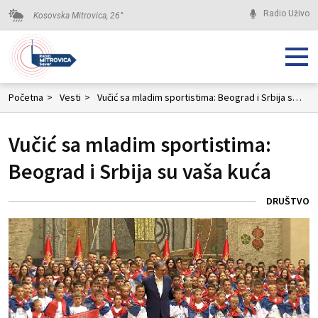
Radio Uživo
Kosovska Mitrovica,
26
°
Početna
>
Vesti
>
Vučić sa mladim sportistima: Beograd i Srbija su vaša kuća
Vučić sa mladim sportistima:
Beograd i Srbija su vaša kuća
DRUŠTVO