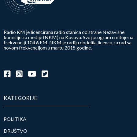
Radio KM je licencirana radio stanica od strane Nezavisne
komisije za medije (NKM) na Kosovu. Svoj program emituje na
frekvenciji 104.6 FM. NKM je radiju dodelila licencu za rad sa
novom frekvencijom u martu 2015.godine.
KATEGORIJE
POLITIKA
DRUŠTVO