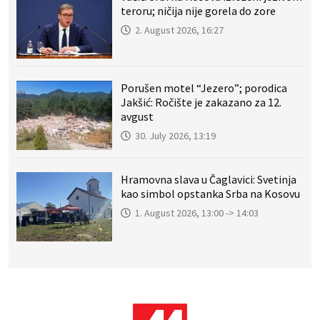
teroru; ničija nije gorela do zore
2. August 2026, 16:27
Porušen motel “Jezero”; porodica
Jakšić: Ročište je zakazano za 12.
avgust
30. July 2026, 13:19
Hramovna slava u Čaglavici: Svetinja
kao simbol opstanka Srba na Kosovu
1. August 2026, 13:00 -> 14:03