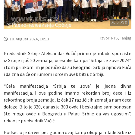
Foto: RTS
Izvor: RTS, Tanjug
10. August 2024, 10:13
Predsednik Srbije Aleksandar Vučić primio je mlade sportiste
iz Srbije i još 20 zemalja, učesnike kampa “Srbija te zove 2024”
i tom prilikom im je poručio da su Beograd i Srbija njihova kuća
i da zna da će oni umom i srcem uvek biti uz Srbiju.
“Cela manifestacija ‘Srbija te zove’ je jedna divna
manifestacija. I ove godine imamo rekordan broj dece i iz
rekordnog broja zemalja, iz čak 17 različitih zemalja nam deca
dolaze. Bilo je 320, danas je 303 ovde i beskrajno sam ponosan
što mogu ovde u Beogradu u Palati Srbije da vas ugostim”,
rekao je predsednik Vučić.
Podsetio je da već pet godina ovaj kamp okuplja mlade Srbe iz