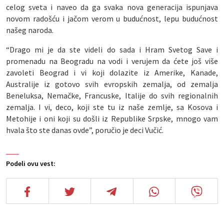
celog sveta i naveo da ga svaka nova generacija ispunjava
novom radošću i jačom verom u budućnost, lepu budućnost
našeg naroda.
“Drago mi je da ste videli do sada i Hram Svetog Save i
promenadu na Beogradu na vodi i verujem da ćete još više
zavoleti Beograd i vi koji dolazite iz Amerike, Kanade,
Australije iz gotovo svih evropskih zemalja, od zemalja
Beneluksa, Nemačke, Francuske, Italije do svih regionalnih
zemalja. I vi, deco, koji ste tu iz naše zemlje, sa Kosova i
Metohije i oni koji su došli iz Republike Srpske, mnogo vam
hvala što ste danas ovde”, poručio je deci Vučić.
Podeli ovu vest: