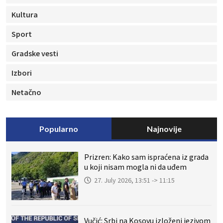
Kultura
Sport
Gradske vesti
Izbori
Netačno
Popularno
Najnovije
Prizren: Kako sam ispraćena iz grada
u koji nisam mogla ni da uđem
27. July 2026, 13:51 -> 11:15
Vučić: Srbi na Kosovu izloženi jezivom