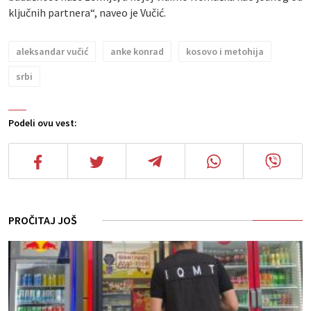
ključnih partnera“, naveo je Vučić.
aleksandar vučić
anke konrad
kosovo i metohija
srbi
Podeli ovu vest:
PROČITAJ JOŠ