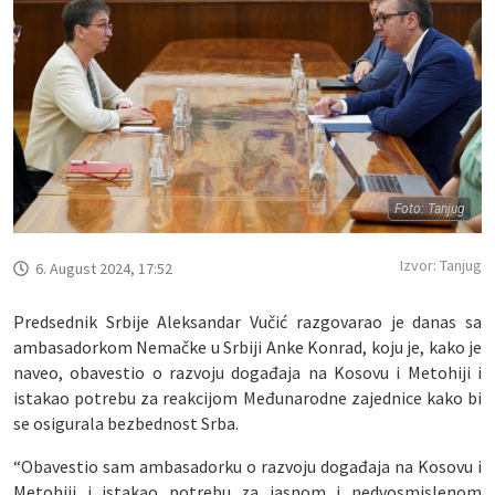
Foto: Tanjug
Izvor: Tanjug
6. August 2024, 17:52
Predsednik Srbije Aleksandar Vučić razgovarao je danas sa
ambasadorkom Nemačke u Srbiji Anke Konrad, koju je, kako je
naveo, obavestio o razvoju događaja na Kosovu i Metohiji i
istakao potrebu za reakcijom Međunarodne zajednice kako bi
se osigurala bezbednost Srba.
“Obavestio sam ambasadorku o razvoju događaja na Kosovu i
Metohiji i istakao potrebu za jasnom i nedvosmislenom