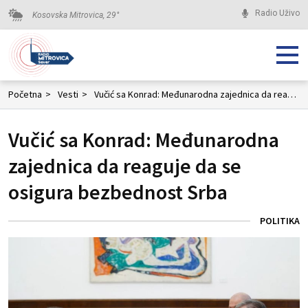
Radio Uživo
Kosovska Mitrovica,
29
°
Početna
>
Vesti
>
Vučić sa Konrad: Međunarodna zajednica da reaguje da se osigura bezbednost Srba
Vučić sa Konrad: Međunarodna
zajednica da reaguje da se
osigura bezbednost Srba
POLITIKA