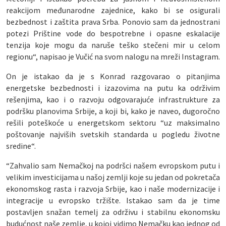
reakcijom međunarodne zajednice, kako bi se osigurali
bezbednost i zaštita prava Srba. Ponovio sam da jednostrani
potezi Prištine vode do bespotrebne i opasne eskalacije
tenzija koje mogu da naruše teško stečeni mir u celom
regionu“, napisao je Vučić na svom nalogu na mreži Instagram.
On je istakao da je s Konrad razgovarao o pitanjima
energetske bezbednosti i izazovima na putu ka održivim
rešenjima, kao i o razvoju odgovarajuće infrastrukture za
podršku planovima Srbije, a koji bi, kako je naveo, dugoročno
rešili poteškoće u energetskom sektoru “uz maksimalno
poštovanje najviših svetskih standarda u pogledu životne
sredine“.
“Zahvalio sam Nemačkoj na podršci našem evropskom putu i
velikim investicijama u našoj zemlji koje su jedan od pokretača
ekonomskog rasta i razvoja Srbije, kao i naše modernizacije i
integracije u evropsko tržište. Istakao sam da je time
postavljen snažan temelj za održivu i stabilnu ekonomsku
budućnost naše zemlje, u kojoj vidimo Nemačku kao jednog od